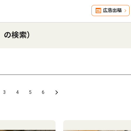
広告出稿
」の検索）
3
4
5
6