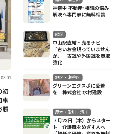
神奈中 不動産･相続の悩み
解決へ専門家に無料相談
緑区
中山駅直結・売るナビ
「古いお金眠っていません
か」 古銭や外国銭を買取
強化
旭区・瀬谷区
.08.01
グリーンエクスポに愛着
の初
を 株式会社 水村建設
知事
必勝
厚木・愛川・清川
７月23日（木）からスター
ト 介護職をめざす人へ
「初任者研修」資格を無料