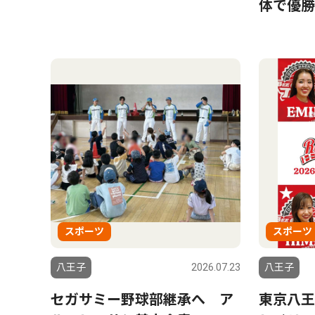
体で優勝
スポーツ
スポーツ
八王子
2026.07.23
八王子
セガサミー野球部継承へ ア
東京八