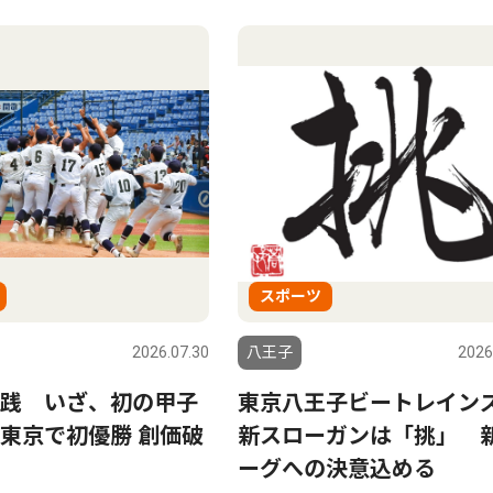
スポーツ
2026.07.30
八王子
2026
践 いざ、初の甲子
東京八王子ビートレイ
東京で初優勝 創価破
新スローガンは「挑」 
ーグへの決意込める