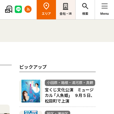
エリア
会社・IR
検索
Menu
ピックアップ
小田原・箱根・湯河原・真鶴
宝くじ文化公演 ミュージ
カル ｢人魚姫｣ ９月５日、
松田町で上演
旭区・瀬谷区