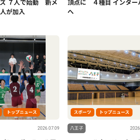
ズ ７人で始動 新メ
頂点に ４種目 インター
人が加入
へ
トップニュース
スポーツ
トップニュース
2026.07.09
八王子
2026