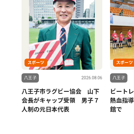
スポーツ
スポーツ
八王子
2026.08.06
八王子
八王子市ラグビー協会 山下
ビートレ
会長がキャップ受領 男子７
熱血指導
人制の元日本代表
館で