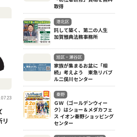
取得
港北区
託して築く、第二の人生
加賀雅典法務事務所
旭区・瀬谷区
家族が集まるお盆に「相
続」考えよう 東急リバブ
ル二俣川センター
秦野
.07.23
ＧＷ（ゴールデンウィー
ク）はショー＆メダカフェ
ンズ
ス イオン秦野ショッピング
新リ
センター