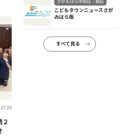
さがみはら中央区・緑区
こどもタウンニュースさが
みはら版
すべて見る
.07.23
続２
せ