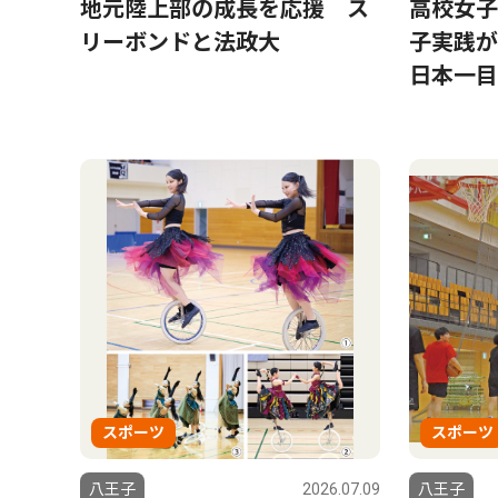
地元陸上部の成長を応援 ス
高校女子
リーボンドと法政大
子実践が
日本一目
スポーツ
スポーツ
八王子
2026.07.09
八王子