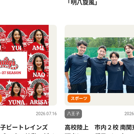
「明八旋風」
スポーツ
2026.07.16
八王子
2026
王子ビートレインズ
高校陸上 市内２校 南関