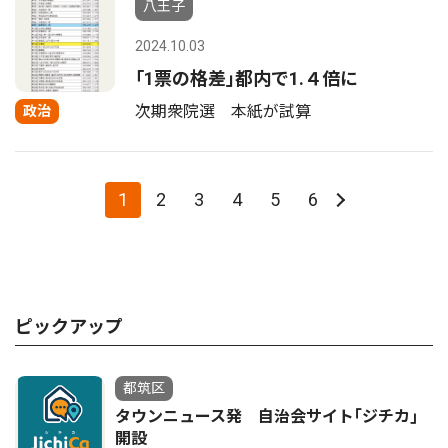
八王子
2024.10.03
｢1票の格差｣都内で1.４倍に
次期衆院選 本紙が試算
政治
1
2
3
4
5
6
ピックアップ
都筑区
タウンニュース発 自治会サイト｢ジチカ｣
開設