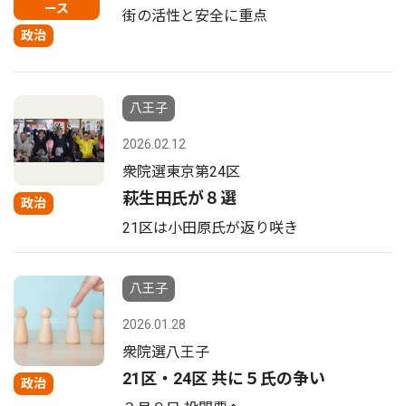
ース
街の活性と安全に重点
政治
八王子
2026.02.12
衆院選東京第24区
萩生田氏が８選
政治
21区は小田原氏が返り咲き
八王子
2026.01.28
衆院選八王子
21区・24区 共に５氏の争い
政治