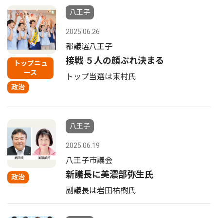
八王子
2025.06.26
都議選八王子
接戦 ５人の顔ぶれ決まる
トップニュ
ース
トップ当選は東村氏
政治
八王子
2025.06.19
八王子市議会
新議長に美濃部弥生氏
政治
副議長は岩田祐樹氏