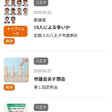
八王子
2025.05.22
都議選
10人による争いか
トップニュ
ース
定数５の八王子市選挙区
政治
八王子
2025.03.27
市議会あす閉会
第１回定例会
政治
八王子