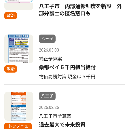
八王子市 内部通報制度を新設 外
部弁護士の匿名窓口も
政治
八王子
2026.03.03
補正予算案
桑都ペイ６千円相当給付
政治
物価高騰対策 現金は５千円
八王子
2026.02.26
八王子市予算案
過去最大で未来投資
トップニュ