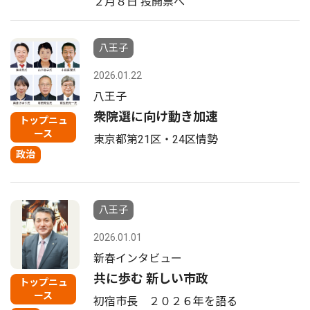
２月８日 投開票へ
八王子
2026.01.22
八王子
衆院選に向け動き加速
トップニュ
ース
東京都第21区・24区情勢
政治
八王子
2026.01.01
新春インタビュー
共に歩む 新しい市政
トップニュ
ース
初宿市長 ２０２６年を語る