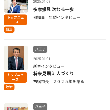
2025.01.09
多摩振興 次なる一歩
都知事 年頭インタビュー
トップニュ
ース
政治
八王子
2025.01.01
新春インタビュー
将来見据え 人づくり
トップニュ
ース
初宿市長 ２０２５年を語る
政治
八王子