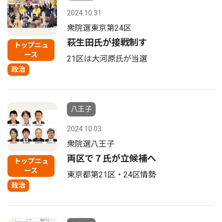
2024.10.31
衆院選東京第24区
萩生田氏が接戦制す
トップニュ
ース
21区は大河原氏が当選
政治
八王子
2024.10.03
衆院選八王子
両区で７氏が立候補へ
トップニュ
ース
東京都第21区・24区情勢
政治