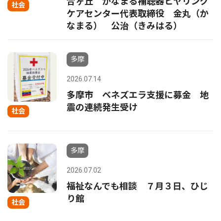
合ヶ丘 かなまる補聴器ヒヤリング
社会
ケアセンター代表取締役 金丸（か
なまる） 公治（きみはる）
多摩
2026.07.14
多摩市 ベネズエラ支援に募金 地
震の連続発生受け
社会
多摩
2026.07.02
福祉なんでも相談 ７月３日、ひじ
り館
社会