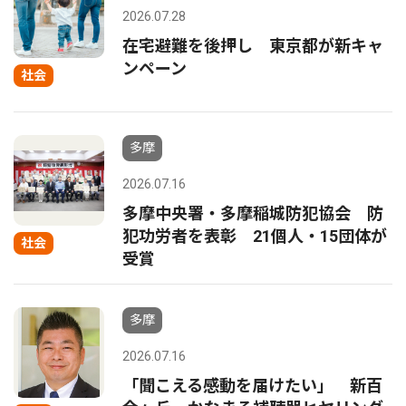
2026.07.28
在宅避難を後押し 東京都が新キャ
ンペーン
社会
多摩
2026.07.16
多摩中央署・多摩稲城防犯協会 防
犯功労者を表彰 21個人・15団体が
社会
受賞
多摩
2026.07.16
「聞こえる感動を届けたい」 新百