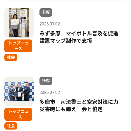
多摩
2026.07.02
みず多摩 マイボトル普及を促進
設置マップ制作で支援
トップニュ
ース
社会
多摩
2026.07.02
多摩市 司法書士と空家対策に力
災害時にも備え 会と協定
トップニュ
ース
社会