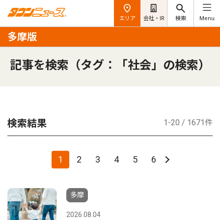
エリア
会社・IR
検索
Menu
多摩版
記事を検索（タグ：「社会」の検索）
検索結果
1-20 / 1671件
1
2
3
4
5
6
多摩
2026.08.04