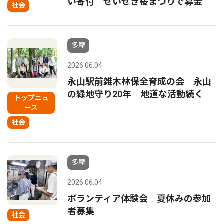
い寄付 せいせき桜まつりで募金
社会
多摩
2026.06.04
永山駅前雑木林保全育成の会 永山
の緑地守り20年 地道な活動続く
トップニュ
ース
社会
多摩
2026.06.04
ボランティア体験会 夏休みの参加
者募集
社会