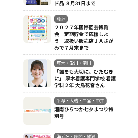
ド品 ８月31日まで
藤沢
２０２７年国際園芸博覧
会 定期貯金で応援しよ
う 取扱い販売店ＪＡさが
みで７月末まで
厚木・愛川・清川
「誰をも大切に、ひたむき
に」 厚木看護専門学校 看護
学科２年 大鳥花音さん
平塚・大磯・二宮・中井
湘南ひらつか七夕まつり特
別号
海老名・座間・綾瀬