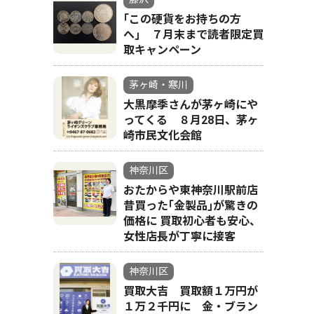
｢この硬貨をお持ちの方
へ｣ ７月末まで読者限定買
取キャンペーン
茅ヶ崎・寒川
大黒摩季さんが茅ヶ崎にや
ってくる ８月28日、茅ヶ
崎市民文化会館
神奈川区
おたからや東神奈川駅前店
昔買った｢金製品｣が驚きの
価格に 買取初心者も安心、
女性店長が丁寧に接客
神奈川区
買取大吉 買取額１万円が
１万２千円に 金・ブラン