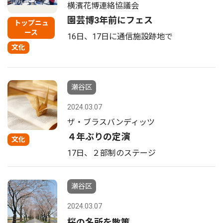
横濱花博連絡協議会
園芸博3年前にフェス
トップニュ
ース
16日、17日に通信施設跡地で
文化
瀬谷区
2024.03.07
ザ・ブラスバンディッツ
４年ぶりの定演
文化
17日、２部制のステージ
瀬谷区
2024.03.07
桜の名所を散策