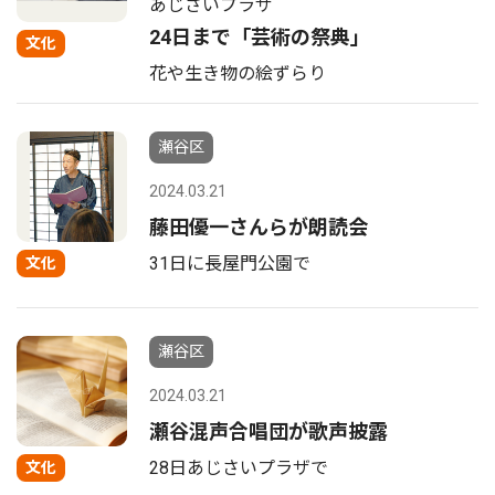
あじさいプラザ
24日まで「芸術の祭典」
文化
花や生き物の絵ずらり
瀬谷区
2024.03.21
藤田優一さんらが朗読会
31日に長屋門公園で
文化
瀬谷区
2024.03.21
瀬谷混声合唱団が歌声披露
28日あじさいプラザで
文化