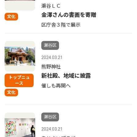
瀬谷ＬＣ
金澤さんの書画を寄贈
文化
区庁舎３階で展示
瀬谷区
2024.03.21
熊野神社
新社殿、地域に披露
トップニュ
ース
催しも再開へ
文化
瀬谷区
2024.03.21