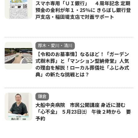
スマホ専用「ＵＩ銀行」 ４周年記念 定期
預金の金利が年１・25％に きらぼし銀行登
戸支店・稲田堤支店で対面サポート
厚木・愛川・清川
【令和のお墓事情】なるほど！「ガーデン
式樹木葬」と「マンション型納骨堂」人気
の理由を解説！ローカル葬儀社「ふじみ式
典」の新たな挑戦とは？
鎌倉
大船中央病院 市民公開講座 身近に潜む
「心不全」 ５月23日㈯ 午後２時から 要
予約