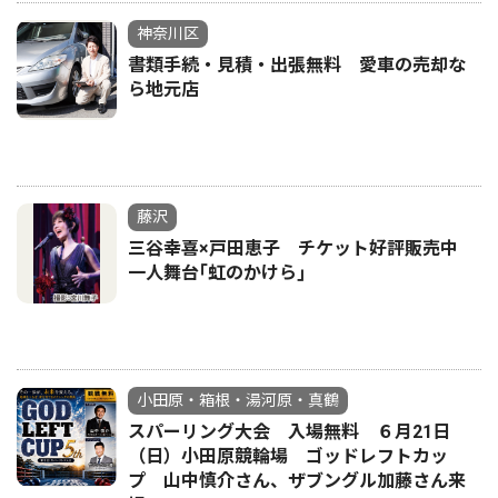
神奈川区
書類手続・見積・出張無料 愛車の売却な
ら地元店
藤沢
三谷幸喜×戸田恵子 チケット好評販売中
一人舞台｢虹のかけら｣
小田原・箱根・湯河原・真鶴
スパーリング大会 入場無料 ６月21日
（日）小田原競輪場 ゴッドレフトカッ
プ 山中慎介さん、ザブングル加藤さん来