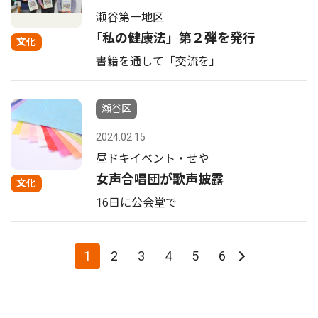
瀬谷第一地区
｢私の健康法」第２弾を発行
文化
書籍を通して「交流を」
瀬谷区
2024.02.15
昼ドキイベント・せや
女声合唱団が歌声披露
文化
16日に公会堂で
1
2
3
4
5
6