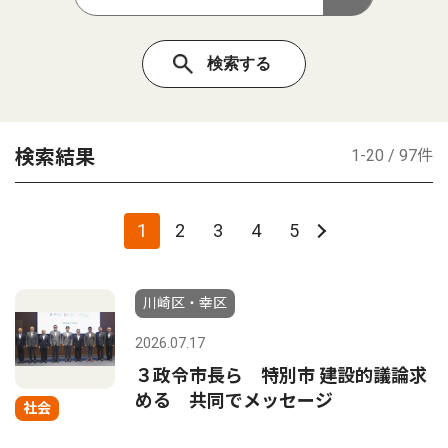
検索結果
1-20 / 97件
1
2
3
4
5
川崎区・幸区
2026.07.17
３政令市長ら 特別市 建設的議論求
める 共同でメッセージ
社会