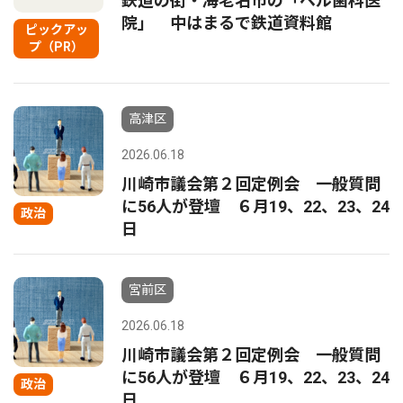
鉄道の街・海老名市の「ベル歯科医
院」 中はまるで鉄道資料館
ピックアッ
プ（PR）
高津区
2026.06.18
川崎市議会第２回定例会 一般質問
に56人が登壇 ６月19、22、23、24
政治
日
宮前区
2026.06.18
川崎市議会第２回定例会 一般質問
に56人が登壇 ６月19、22、23、24
政治
日