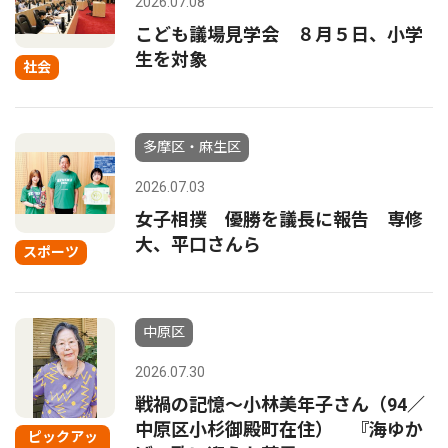
2026.07.08
こども議場見学会 ８月５日、小学
生を対象
社会
多摩区・麻生区
2026.07.03
女子相撲 優勝を議長に報告 専修
大、平口さんら
スポーツ
中原区
2026.07.30
戦禍の記憶〜小林美年子さん（94／
中原区小杉御殿町在住） 『海ゆか
ピックアッ