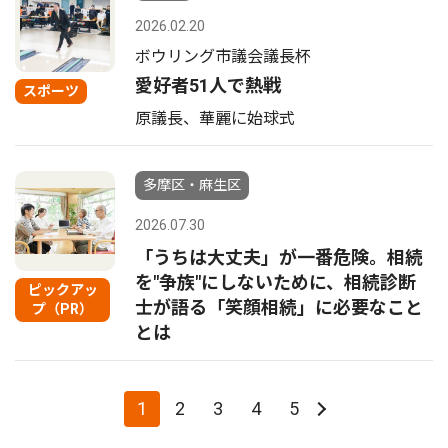
2026.02.20
ボウリング市議会議長杯
愛好者51人で熱戦
スポーツ
原議長、華麗に始球式
多摩区・麻生区
2026.07.30
「うちは大丈夫」が一番危険。相続
を"争族"にしないために、相続診断
ピックアッ
士が語る「笑顔相続」に必要なこと
プ（PR）
とは
1
2
3
4
5