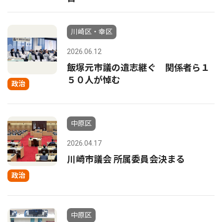
川崎区・幸区
2026.06.12
飯塚元市議の遺志継ぐ 関係者ら１
５０人が悼む
政治
中原区
2026.04.17
川崎市議会 所属委員会決まる
政治
中原区