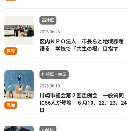
高津区
2026.06.25
区内ＮＰＯ法人 市長らと地域課題
語る 学校で「共生の場」目指す
教育
川崎区・幸区
2026.06.18
川崎市議会第２回定例会 一般質問
に56人が登壇 ６月19、22、23、24
政治
日
中原区