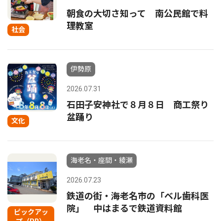
朝食の大切さ知って 南公民館で料
理教室
社会
伊勢原
2026.07.31
石田子安神社で８月８日 商工祭り
盆踊り
文化
海老名・座間・綾瀬
2026.07.23
鉄道の街・海老名市の「ベル歯科医
院」 中はまるで鉄道資料館
ピックアッ