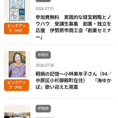
2026.07.31
参加費無料 実践的な経営戦略とノ
ウハウ 受講生募集 創業・独立を
ピックアッ
応援 伊勢原市商工会「創業セミナ
プ（PR）
ー｣
中原区
2026.07.30
戦禍の記憶〜小林美年子さん（94／
中原区小杉御殿町在住） 『海ゆか
ピックアッ
ば』歌い迎えた英霊
プ（PR）
伊勢原