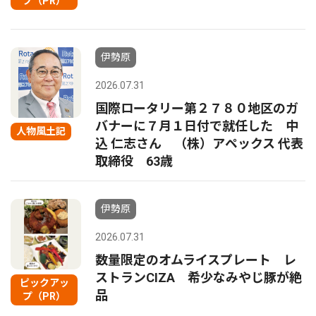
プ（PR）
伊勢原
2026.07.31
国際ロータリー第２７８０地区のガ
バナーに７月１日付で就任した 中
人物風土記
込 仁志さん （株）アペックス 代表
取締役 63歳
伊勢原
2026.07.31
数量限定のオムライスプレート レ
ストランCIZA 希少なみやじ豚が絶
ピックアッ
品
プ（PR）