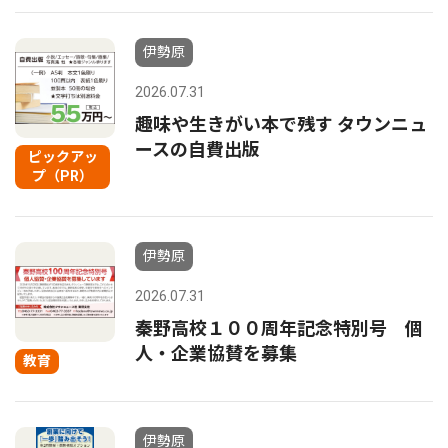
伊勢原
2026.07.31
趣味や生きがい本で残す タウンニュ
ースの自費出版
ピックアッ
プ（PR）
伊勢原
2026.07.31
秦野高校１００周年記念特別号 個
人・企業協賛を募集
教育
伊勢原