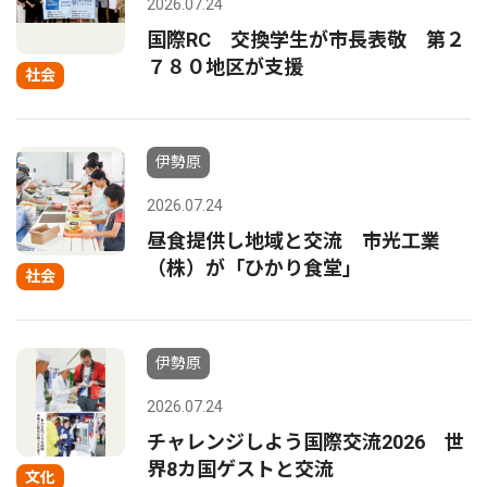
2026.07.24
国際RC 交換学生が市長表敬 第２
７８０地区が支援
社会
伊勢原
2026.07.24
昼食提供し地域と交流 市光工業
（株）が「ひかり食堂」
社会
伊勢原
2026.07.24
チャレンジしよう国際交流2026 世
界8カ国ゲストと交流
文化