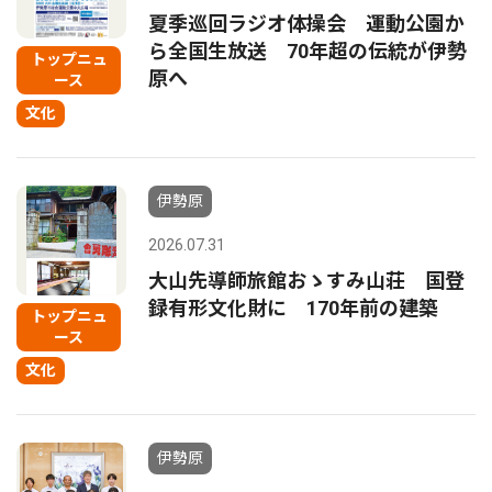
夏季巡回ラジオ体操会 運動公園か
ら全国生放送 70年超の伝統が伊勢
トップニュ
原へ
ース
文化
伊勢原
2026.07.31
大山先導師旅館おゝすみ山荘 国登
録有形文化財に 170年前の建築
トップニュ
ース
文化
伊勢原