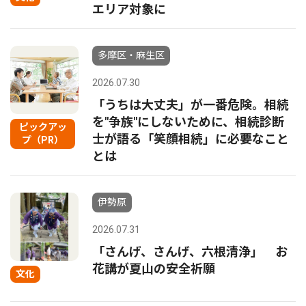
エリア対象に
多摩区・麻生区
2026.07.30
「うちは大丈夫」が一番危険。相続
を"争族"にしないために、相続診断
ピックアッ
士が語る「笑顔相続」に必要なこと
プ（PR）
とは
伊勢原
2026.07.31
「さんげ、さんげ、六根清浄」 お
花講が夏山の安全祈願
文化