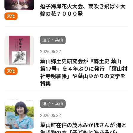
逗子海岸花火大会、雨吹き飛ばす大
輪の花７０００発
文化
逗子・葉山
2026.05.22
葉山郷土史研究会が『郷土史 葉山
第17号』を４年ぶりに発行 「葉山村
文化
社寺明細帳」や葉山ゆかりの文学を
特集
逗子・葉山
2026.05.22
葉山町在住の茂木みかほさんが 海と
生き物の本「子どもと海あそび」