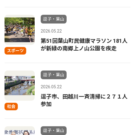
逗子・葉山
2026.05.22
第51回葉山町民健康マラソン 181人
が新緑の南郷上ノ山公園を疾走
スポーツ
逗子・葉山
2026.05.22
逗子市、田越川一斉清掃に２７１人
参加
社会
逗子・葉山