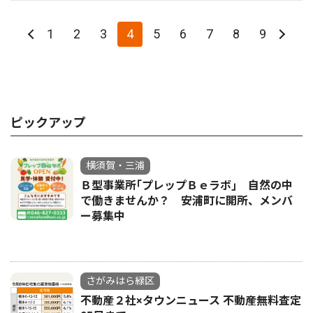
1
2
3
4
5
6
7
8
9
ピックアップ
横須賀・三浦
Ｂ型事業所｢プレップＢｅラボ｣ 自然の中
で働きませんか？ 安浦町に開所、メンバ
ー募集中
さがみはら緑区
不動産２社×タウンニュース 不動産無料査定