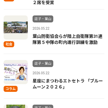
２席を受賞
逗子・葉山
2026.05.22
葉山防衛協会らが陸上自衛隊第31連
隊第５中隊の町内進行訓練を激励
社会
逗子・葉山
2026.05.22
星座にまつわるエトセトラ 「ブルー
ムーン２０２６」
コラム