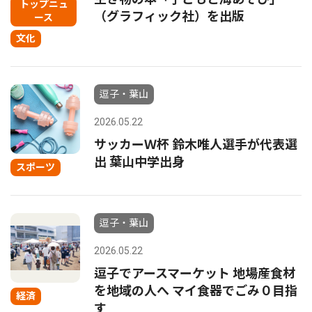
トップニュ
（グラフィック社）を出版
ース
文化
逗子・葉山
2026.05.22
サッカーＷ杯 鈴木唯人選手が代表選
出 葉山中学出身
スポーツ
逗子・葉山
2026.05.22
逗子でアースマーケット 地場産食材
を地域の人へ マイ食器でごみ０目指
経済
す