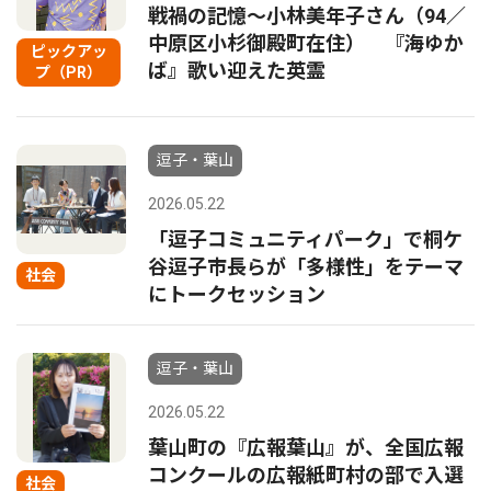
戦禍の記憶〜小林美年子さん（94／
中原区小杉御殿町在住） 『海ゆか
ピックアッ
ば』歌い迎えた英霊
プ（PR）
逗子・葉山
2026.05.22
「逗子コミュニティパーク」で桐ケ
谷逗子市長らが「多様性」をテーマ
社会
にトークセッション
逗子・葉山
2026.05.22
葉山町の『広報葉山』が、全国広報
コンクールの広報紙町村の部で入選
社会