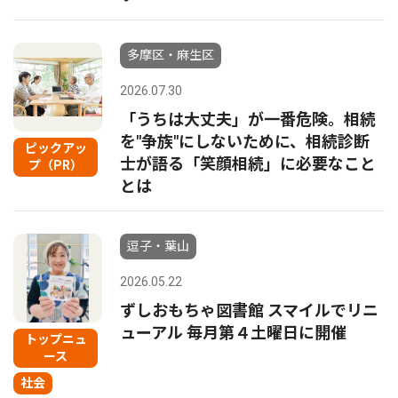
多摩区・麻生区
2026.07.30
「うちは大丈夫」が一番危険。相続
を"争族"にしないために、相続診断
ピックアッ
士が語る「笑顔相続」に必要なこと
プ（PR）
とは
逗子・葉山
2026.05.22
ずしおもちゃ図書館 スマイルでリニ
ューアル 毎月第４土曜日に開催
トップニュ
ース
社会