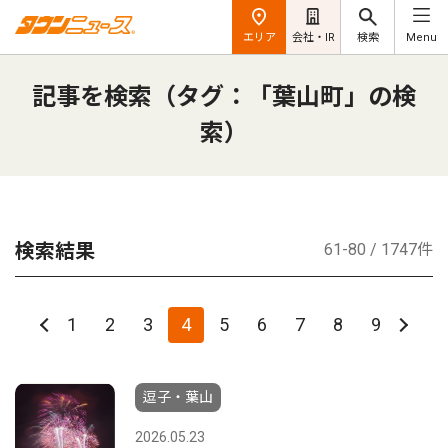
エリア
会社・IR
検索
Menu
記事を検索（タグ：「葉山町」の検
索）
検索結果
61-80 / 1747件
1
2
3
4
5
6
7
8
9
逗子・葉山
2026.05.23