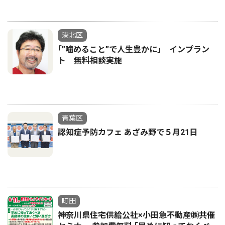
港北区
｢”噛めること”で人生豊かに｣ インプラン
ト 無料相談実施
青葉区
認知症予防カフェ あざみ野で５月21日
町田
神奈川県住宅供給公社×小田急不動産㈱共催