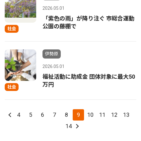
2026.05.01
「紫色の雨」が降り注ぐ 市総合運動
公園の藤棚で
社会
伊勢原
2026.05.01
福祉活動に助成金 団体対象に最大50
万円
社会
4
5
6
7
8
9
10
11
12
13
14