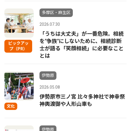
多摩区・麻生区
2026.07.30
「うちは大丈夫」が一番危険。相続
を"争族"にしないために、相続診断
ピックアッ
士が語る「笑顔相続」に必要なこと
プ（PR）
とは
伊勢原
2026.05.08
伊勢原市三ノ宮 比々多神社で神幸祭
神輿渡御や人形山車も
文化
伊勢原