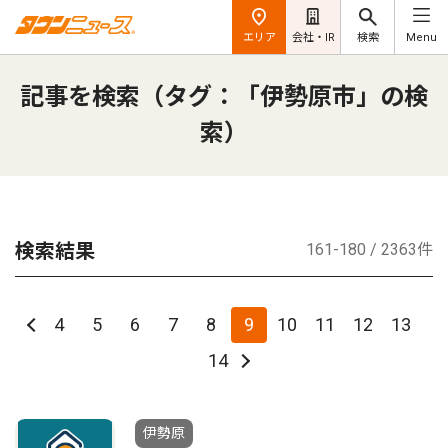
エリア
会社・IR
検索
Menu
記事を検索（タグ：「伊勢原市」の検
索）
検索結果
161-180 / 2363件
4
5
6
7
8
9
10
11
12
13
14
伊勢原