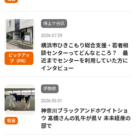
保土ケ谷区
2026.07.29
横浜市ひきこもり総合支援・若者相
談センターってどんなところ？ 最
ピックアッ
近までセンターを利用していた方に
プ（PR）
インタビュー
伊勢原
2026.05.01
神奈川ブラックアンドホワイトショ
ウ 髙橋さんの乳牛が県Ｖ 未未経産の
社会
部で