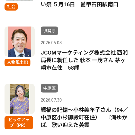
い祭 ５月16日 愛甲石田駅南口
社会
伊勢原
2026.05.08
JCOMマーケティング株式会社 西湘
局長に就任した 秋本 一茂さん 茅ヶ
人物風土記
崎市在住 58歳
中原区
2026.07.30
戦禍の記憶〜小林美年子さん（94／
中原区小杉御殿町在住） 『海ゆか
ピックアッ
ば』歌い迎えた英霊
プ（PR）