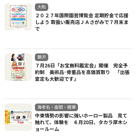
大和
２０２７年国際園芸博覧会 定期貯金で応援
しよう 取扱い販売店ＪＡさがみで７月末ま
で
藤沢
７月26日「お宝無料鑑定会」開催 完全予
約制 美術品･骨董品を高価買取り 「出張
査定も大歓迎です」
海老名・座間・綾瀬
中東情勢の影響に強いホーロー製品 見て
触れて、体験を ６月20日、タカラ厚木シ
ョールーム