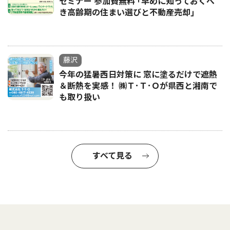
セミナー 参加費無料 ｢早めに知っておくべ
き高齢期の住まい選びと不動産売却｣
藤沢
今年の猛暑西日対策に 窓に塗るだけで遮熱
＆断熱を実感！ ㈱Ｔ･Ｔ･Ｏが県西と湘南で
も取り扱い
すべて見る