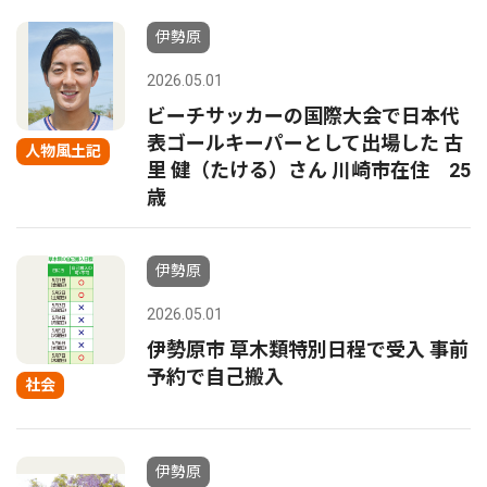
伊勢原
2026.05.01
ビーチサッカーの国際大会で日本代
表ゴールキーパーとして出場した 古
人物風土記
里 健（たける）さん 川崎市在住 25
歳
伊勢原
2026.05.01
伊勢原市 草木類特別日程で受入 事前
予約で自己搬入
社会
伊勢原