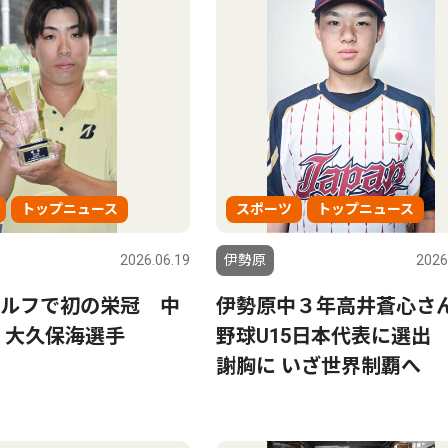
トップニュース
スポーツ
トップニュース
2026.06.19
伊勢原
2026
ルフで初の栄冠 中
伊勢原中３年高井蒼心
 大久保海選手
野球U15日本代表に選出
謝胸に いざ世界制覇へ