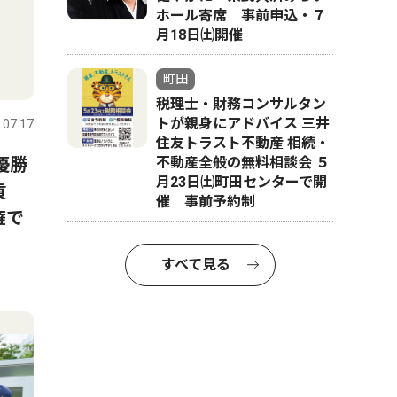
ホール寄席 事前申込・７
月18日㈯開催
町田
税理士・財務コンサルタン
トが親身にアドバイス 三井
.07.17
住友トラスト不動産 相続・
優勝
不動産全般の無料相談会 ５
月23日㈯町田センターで開
貢
催 事前予約制
権で
すべて見る