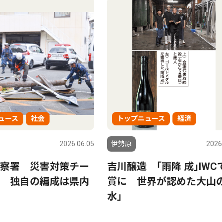
ュース
社会
トップニュース
経済
2026.06.05
伊勢原
2026
察署 災害対策チー
吉川醸造 ｢雨降 成｣IWC
 独自の編成は県内
賞に 世界が認めた大山の
水｣