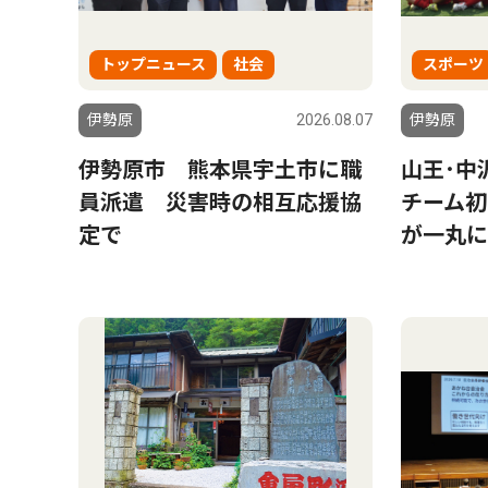
トップニュース
社会
スポーツ
伊勢原
2026.08.07
伊勢原
伊勢原市 熊本県宇土市に職
山王･中
員派遣 災害時の相互応援協
チーム初
定で
が一丸に