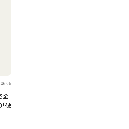
.06.05
で金
｢硬