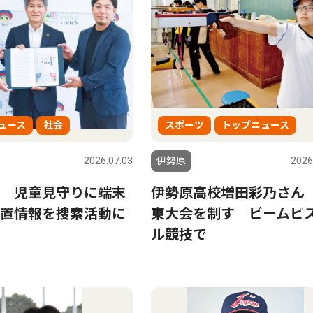
ュース
社会
スポーツ
トップニュース
2026.07.03
伊勢原
2026
 児童見守りに端末
伊勢原高校増田彩乃さん
置情報を捜索活動に
東大会を制す ビームピ
ル競技で