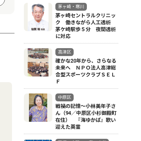
茅ヶ崎・寒川
茅ヶ崎セントラルクリニッ
ク 働きながら人工透析
茅ケ崎駅歩５分 夜間透析
に対応
高津区
確かな20年から、さらなる
未来へ ＮＰＯ法人高津総
合型スポーツクラブＳＥＬ
Ｆ
中原区
戦禍の記憶〜小林美年子さ
ん（94／中原区小杉御殿町
在住） 『海ゆかば』歌い
迎えた英霊