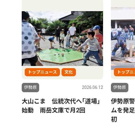
トップニュース
文化
トップニ
伊勢原
2026.06.12
伊勢原
大山こま 伝統次代へ｢道場｣
伊勢原警
始動 雨岳文庫で月2回
ムを発足
初