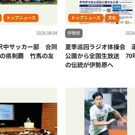
トップニュース
トップニュース
文化
2026.08.04
伊勢原
2026
沢中サッカー部 合同
夏季巡回ラジオ体操会 
の県制覇 竹馬の友
公園から全国生放送 70
の伝統が伊勢原へ