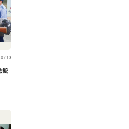
.07.10
急銃