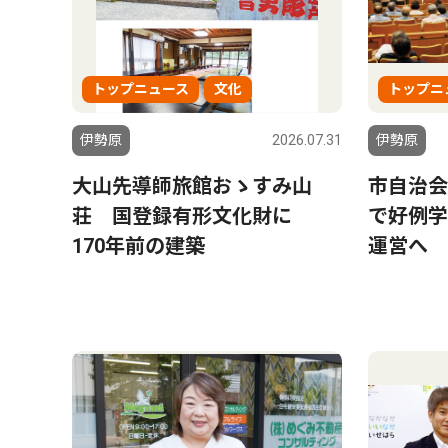
トップニュース
文化
トップニ
伊勢原
2026.07.31
伊勢原
大山先導師旅館おゝすみ山
市自治会
荘 国登録有形文化財に
で好例学
170年前の建築
運営へ