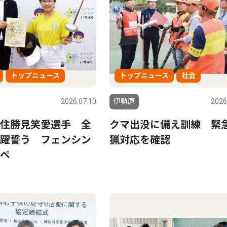
トップニュース
トップニュース
社会
2026.07.10
伊勢原
2026
住勝見笑愛選手 全
クマ出没に備え訓練 緊
躍誓う フェンシン
猟対応を確認
ペ