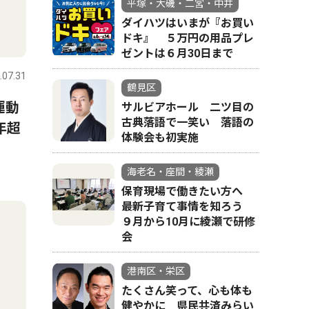
平塚・大磯・二宮・中井
ダイハツはいまが『お買い
ドキ』 ５万円の用品プレ
ゼントは６月30日まで
.07.31
鶴見区
運動
サルビアホール 二ツ目の
古典落語で一笑い 落語の
年超
体験会も初実施
海老名・座間・綾瀬
保育現場で働きたい方へ
最新子育て事情を知ろう
９月から10月に綾瀬で研修
会
港南区・栄区
たくさん笑って、心も体も
健やかに 県民共済みらい