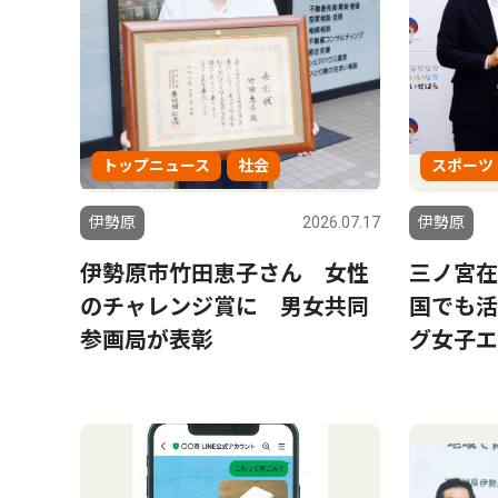
トップニュース
社会
スポーツ
伊勢原
2026.07.17
伊勢原
伊勢原市竹田恵子さん 女性
三ノ宮在
のチャレンジ賞に 男女共同
国でも活
参画局が表彰
グ女子エ