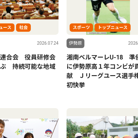
ュース
社会
スポーツ
トップニュース
2026.07.24
伊勢原
2026
連合会 役員研修会
湘南ベルマーレU-18 準
ぶ 持続可能な地域
に伊勢原高１年コンビが
献 Ｊリーグユース選手
初快挙