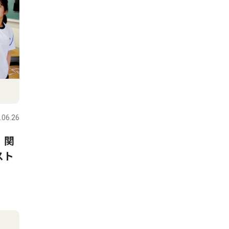
.06.26
 関
スト