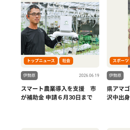
トップニュース
社会
スポーツ
伊勢原
2026.06.19
伊勢原
スマート農業導入を支援 市
県アマゴ
が補助金 申請６月30日まで
沢中出身