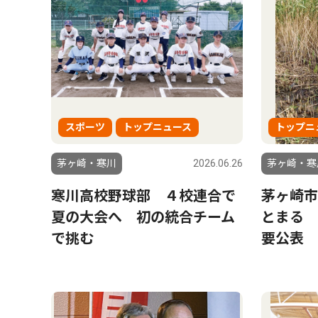
スポーツ
トップニュース
トップニ
茅ヶ崎・寒川
2026.06.26
茅ヶ崎・寒
寒川高校野球部 ４校連合で
茅ヶ崎市
夏の大会へ 初の統合チーム
とまる 
で挑む
要公表