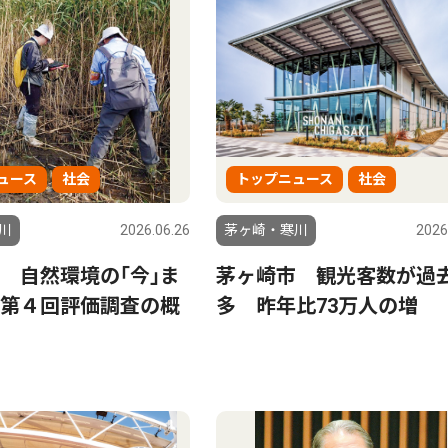
ュース
社会
トップニュース
社会
川
2026.06.26
茅ヶ崎・寒川
2026
 自然環境の｢今｣ま
茅ヶ崎市 観光客数が過
第４回評価調査の概
多 昨年比73万人の増