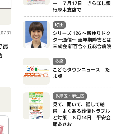
ー ７月17日 きらぼし銀
行厚木支店で
町田
.07.31
シリーズ 126 ～新ゆりドク
ター通信～ 更年期障害とは
で最
三成会 新百合ヶ丘総合病院
功
多摩
こどもタウンニュース た
ま版
多摩区・麻生区
見て、聞いて、話して納
得 よくある葬儀トラブル
と対策 ８月14日 平安会
館あさお