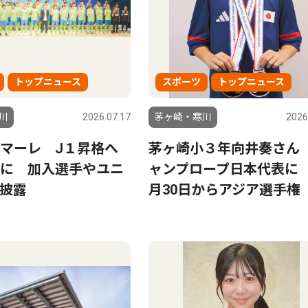
トップニュース
スポーツ
トップニュース
川
2026.07.17
茅ヶ崎・寒川
2026
マーレ J１昇格へ
茅ヶ崎小３年向井奏さん
に 加入選手やユニ
ャンプロープ日本代表に
披露
月30日からアジア選手権