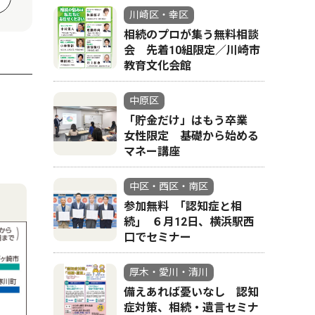
川崎区・幸区
相続のプロが集う無料相談
会 先着10組限定／川崎市
教育文化会館
中原区
「貯金だけ」はもう卒業
女性限定 基礎から始める
マネー講座
中区・西区・南区
参加無料 ｢認知症と相
続｣ ６月12日、横浜駅西
口でセミナー
厚木・愛川・清川
備えあれば憂いなし 認知
症対策、相続・遺言セミナ