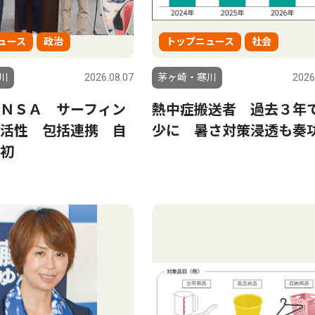
ュース
政治
トップニュース
社会
川
2026.08.07
茅ヶ崎・寒川
2026
ＮＳＡ サーフィン
熱中症搬送者 過去３年
活性 包括連携 自
少に 暑さ対策浸透も奏
初