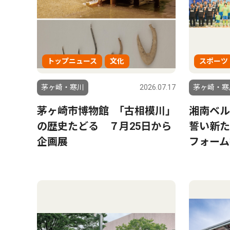
トップニュース
文化
スポーツ
茅ヶ崎・寒川
2026.07.17
茅ヶ崎・寒
茅ヶ崎市博物館 ｢古相模川｣
湘南ベル
の歴史たどる ７月25日から
誓い新た
企画展
フォーム