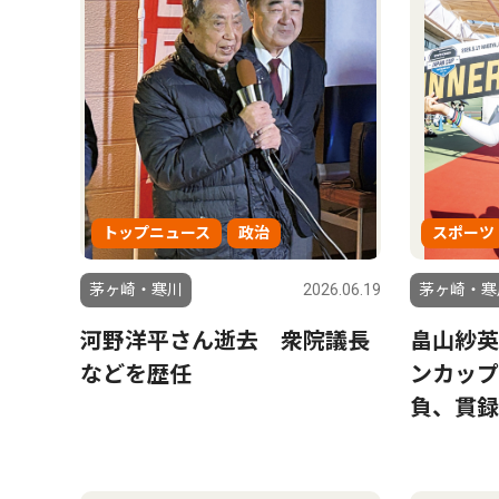
トップニュース
政治
スポーツ
茅ヶ崎・寒川
2026.06.19
茅ヶ崎・寒
河野洋平さん逝去 衆院議長
畠山紗英
などを歴任
ンカップ
負、貫録