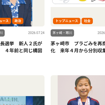
ュース
政治
トップニュース
社会
川
2026.07.24
茅ヶ崎・寒川
2026
長選挙 新人２氏が
茅ヶ崎市 プラごみを再
 ４年前と同じ構図
化 来年４月から分別収