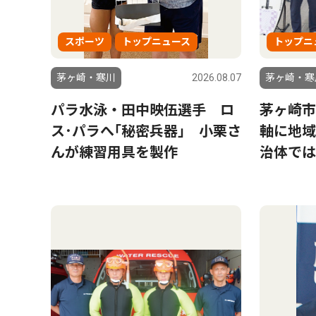
スポーツ
トップニュース
トップニ
茅ヶ崎・寒川
2026.08.07
茅ヶ崎・寒
パラ水泳・田中映伍選手 ロ
茅ヶ崎市
ス･パラへ｢秘密兵器｣ 小栗さ
軸に地域
んが練習用具を製作
治体では