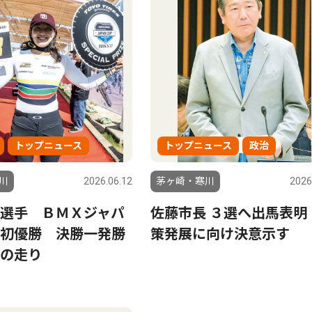
トップニュース
トップニュース
政治
川
2026.06.12
茅ヶ崎・寒川
2026
選手 ＢＭＸジャパ
佐藤市長 ３選へ出馬表明
初優勝 決勝一発勝
策発展に向け決意示す
の走り