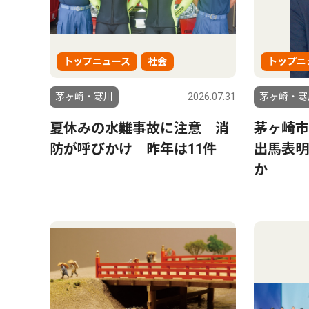
トップニュース
社会
トップニ
茅ヶ崎・寒川
2026.07.31
茅ヶ崎・寒
夏休みの水難事故に注意 消
茅ヶ崎市
防が呼びかけ 昨年は11件
出馬表明
か