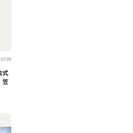
.07.03
会式
 笠