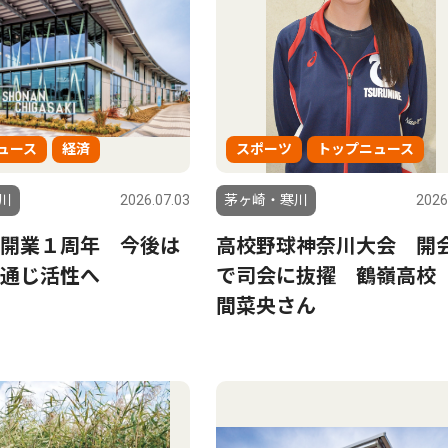
ュース
経済
スポーツ
トップニュース
川
2026.07.03
茅ヶ崎・寒川
2026
開業１周年 今後は
高校野球神奈川大会 開
通じ活性へ
で司会に抜擢 鶴嶺高校
間菜央さん