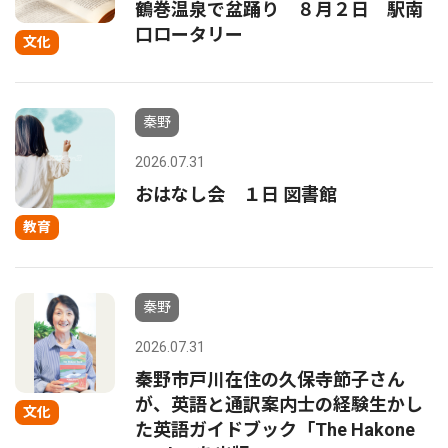
鶴巻温泉で盆踊り ８月２日 駅南
口ロータリー
文化
秦野
2026.07.31
おはなし会 １日 図書館
教育
秦野
2026.07.31
秦野市戸川在住の久保寺節子さん
が、英語と通訳案内士の経験生かし
文化
た英語ガイドブック「The Hakone