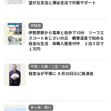
望が丘支店と瀬谷支店で対面サポート
伊勢原
伊勢原駅から電車と徒歩で10分 リーフエ
スコートあじさいの丘 鶴巻温泉で始める
自由な生活 体験入居受付中 ２泊３日で
１万円
平塚・大磯・二宮・中井
桂宮治が平塚に ６月20日㈯に独演会
茅ヶ崎・寒川