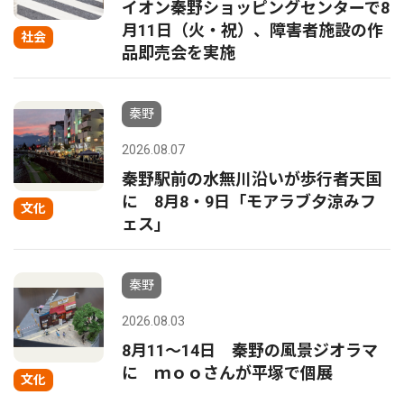
イオン秦野ショッピングセンターで8
月11日（火・祝）、障害者施設の作
社会
品即売会を実施
秦野
2026.08.07
秦野駅前の水無川沿いが歩行者天国
に 8月8・9日「モアラブ夕涼みフ
文化
ェス」
秦野
2026.08.03
8月11〜14日 秦野の風景ジオラマ
に ｍｏｏさんが平塚で個展
文化