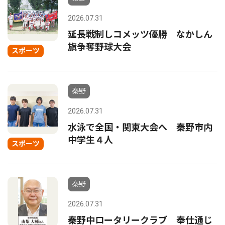
2026.07.31
延長戦制しコメッツ優勝 なかしん
旗争奪野球大会
スポーツ
秦野
2026.07.31
水泳で全国・関東大会へ 秦野市内
中学生４人
スポーツ
秦野
2026.07.31
秦野中ロータリークラブ 奉仕通じ