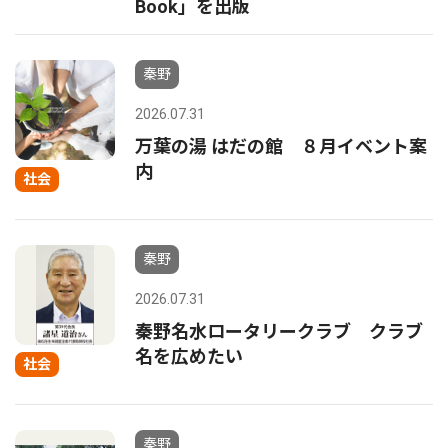
Book」を出版
秦野
2026.07.31
万葉の湯 はだの館 ８月イベント案
内
社会
秦野
2026.07.31
秦野名水ロータリークラブ クラブ
名を広めたい
社会
秦野