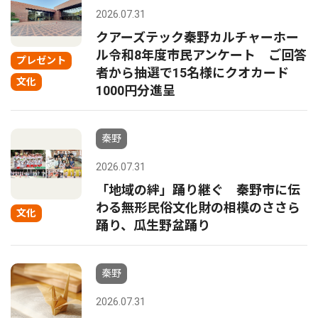
2026.07.31
クアーズテック秦野カルチャーホー
ル令和8年度市民アンケート ご回答
プレゼント
者から抽選で15名様にクオカード
文化
1000円分進呈
秦野
2026.07.31
「地域の絆」踊り継ぐ 秦野市に伝
わる無形民俗文化財の相模のささら
文化
踊り、瓜生野盆踊り
秦野
2026.07.31