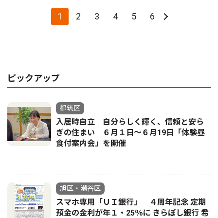
1
2
3
4
5
6
ピックアップ
都筑区
入居時自立 自分らしく輝く、信頼と安ら
ぎの住まい ６月１日～６月19日「体験昼
食付案内会」を開催
旭区・瀬谷区
スマホ専用「ＵＩ銀行」 ４周年記念 定期
預金の金利が年１・25％に きらぼし銀行 希