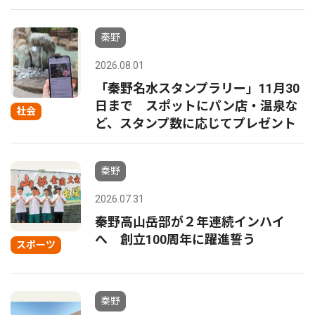
秦野
2026.08.01
「秦野名水スタンプラリー」11月30
日まで スポットにパン店・温泉な
社会
ど、スタンプ数に応じてプレゼント
秦野
2026.07.31
秦野高山岳部が２年連続インハイ
へ 創立100周年に躍進誓う
スポーツ
秦野