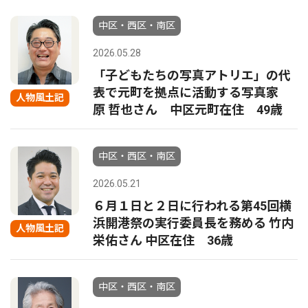
中区・西区・南区
2026.05.28
「子どもたちの写真アトリエ」の代
表で元町を拠点に活動する写真家
人物風土記
原 哲也さん 中区元町在住 49歳
中区・西区・南区
2026.05.21
６月１日と２日に行われる第45回横
浜開港祭の実行委員長を務める 竹内
人物風土記
栄佑さん 中区在住 36歳
中区・西区・南区