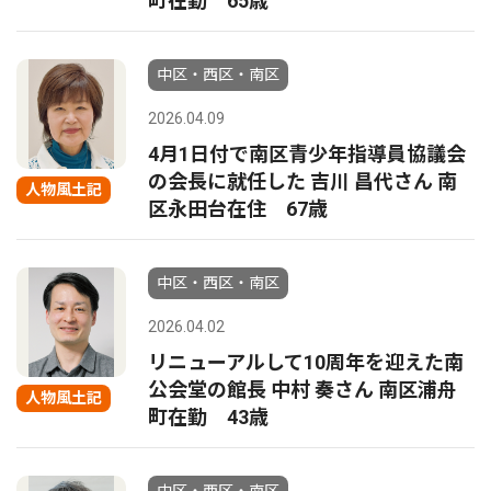
町在勤 65歳
中区・西区・南区
2026.04.09
4月1日付で南区青少年指導員協議会
の会長に就任した 吉川 昌代さん 南
人物風土記
区永田台在住 67歳
中区・西区・南区
2026.04.02
リニューアルして10周年を迎えた南
公会堂の館長 中村 奏さん 南区浦舟
人物風土記
町在勤 43歳