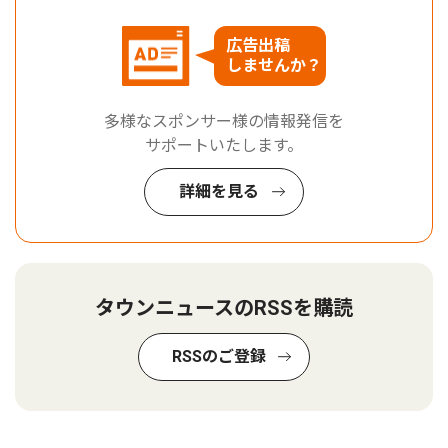
広告出稿
しませんか？
多様なスポンサー様の情報発信を
サポートいたします。
詳細を見る
タウンニュースのRSSを購読
RSSのご登録