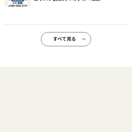
すべて見る