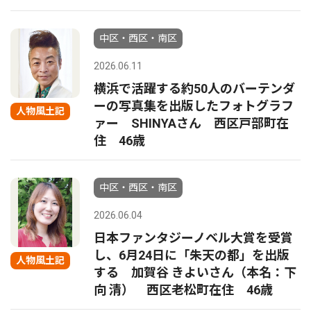
中区・西区・南区
2026.06.11
横浜で活躍する約50人のバーテンダ
ーの写真集を出版したフォトグラフ
人物風土記
ァー SHINYAさん 西区戸部町在
住 46歳
中区・西区・南区
2026.06.04
日本ファンタジーノベル大賞を受賞
し、6月24日に「朱天の都」を出版
人物風土記
する 加賀谷 きよいさん（本名：下
向 清） 西区老松町在住 46歳