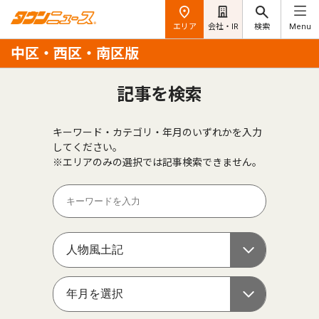
エリア
会社・IR
検索
Menu
中区・西区・南区版
記事を検索
キーワード・カテゴリ・年月のいずれかを入力
してください。
※エリアのみの選択では記事検索できません。