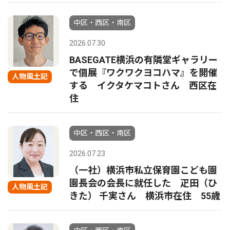
中区・西区・南区
2026.07.30
BASEGATE横浜の有隣堂ギャラリー
で個展『ワクワクヨコハマ』を開催
人物風土記
する イクタケマコトさん 西区在
住
中区・西区・南区
2026.07.23
（一社）横浜市私立保育園こども園
園長会の会長に就任した 疋田（ひ
人物風土記
きた） 千実さん 横浜市在住 55歳