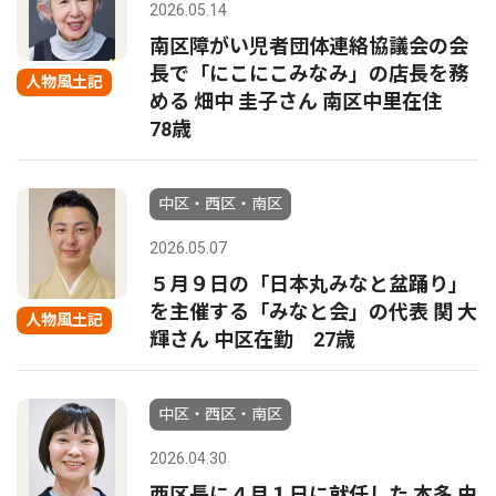
2026.05.14
南区障がい児者団体連絡協議会の会
長で「にこにこみなみ」の店長を務
人物風土記
める 畑中 圭子さん 南区中里在住
78歳
中区・西区・南区
2026.05.07
５月９日の「日本丸みなと盆踊り」
を主催する「みなと会」の代表 関 大
人物風土記
輝さん 中区在勤 27歳
中区・西区・南区
2026.04.30
西区長に４月１日に就任した 本多 由