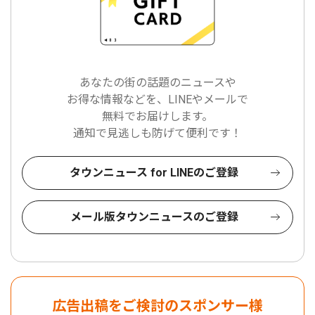
あなたの街の話題のニュースや
お得な情報などを、LINEやメールで
無料でお届けします。
通知で見逃しも防げて便利です！
タウンニュース for LINEのご登録
メール版タウンニュースのご登録
広告出稿をご検討のスポンサー様