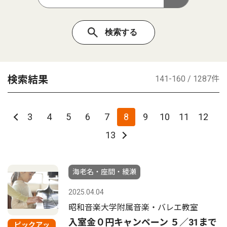
検索結果
141-160 / 1287件
3
4
5
6
7
8
9
10
11
12
13
海老名・座間・綾瀬
2025.04.04
昭和音楽大学附属音楽・バレエ教室
入室金０円キャンペーン ５／31まで
ピックアッ