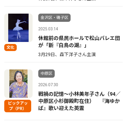
金沢区・磯子区
2025.03.14
休館前の県民ホールで松山バレエ団
が「新『白鳥の湖』」
文化
3月29日、森下洋子さん主演
中原区
2026.07.30
戦禍の記憶〜小林美年子さん（94／
中原区小杉御殿町在住） 『海ゆか
ピックアッ
ば』歌い迎えた英霊
プ（PR）