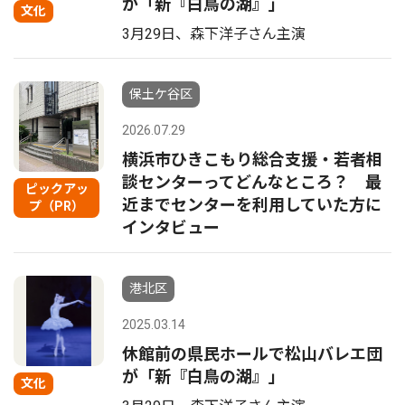
が「新『白鳥の湖』」
文化
3月29日、森下洋子さん主演
保土ケ谷区
2026.07.29
横浜市ひきこもり総合支援・若者相
談センターってどんなところ？ 最
ピックアッ
近までセンターを利用していた方に
プ（PR）
インタビュー
港北区
2025.03.14
休館前の県民ホールで松山バレエ団
が「新『白鳥の湖』」
文化