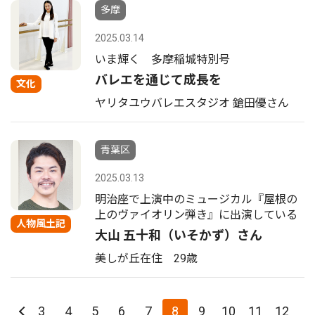
多摩
2025.03.14
いま輝く 多摩稲城特別号
バレエを通じて成長を
文化
ヤリタユウバレエスタジオ 鎗田優さん
青葉区
2025.03.13
明治座で上演中のミュージカル『屋根の
上のヴァイオリン弾き』に出演している
人物風土記
大山 五十和（いそかず）さん
美しが丘在住 29歳
3
4
5
6
7
8
9
10
11
12