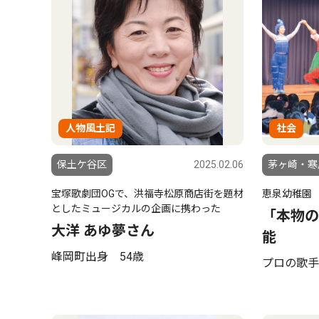
人物風土記
社会
保土ケ谷区
2025.02.06
茅ヶ崎・寒
宝塚歌劇団OGで、洪福寺松原商店街を題材
恵泉幼稚園
としたミュージカルの企画に携わった
「本物の
大洋 あゆ夢さん
能
峰岡町出身 54歳
プロの歌手