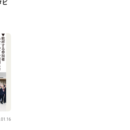
タビ
.01.16