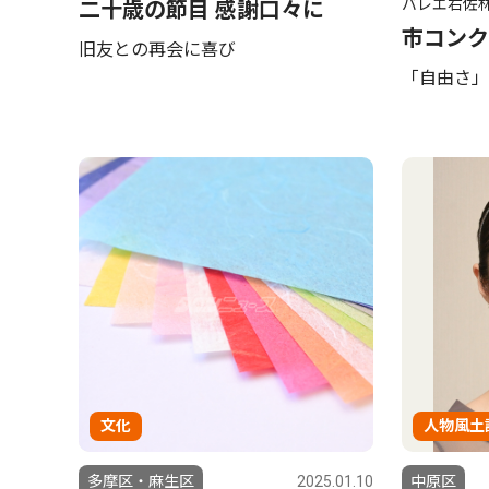
バレエ右佐
二十歳の節目 感謝口々に
市コンク
旧友との再会に喜び
「自由さ」
文化
人物風土
多摩区・麻生区
2025.01.10
中原区