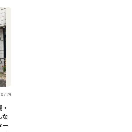
.07.29
援・
んな
ター