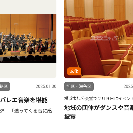
文化
緑区
2025.01.30
旭区・瀬谷区
2025
横浜市旭公会堂で２月９日にイベン
バレエ音楽を堪能
地域の団体がダンスや音
弾 「迫ってくる音に感
披露