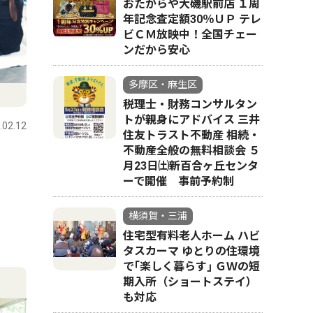
おたからや大磯駅前店 １周
年記念査定額30％ＵＰ テレ
ビＣＭ放映中！全国チェー
ンだから安心
多摩区・麻生区
税理士・財務コンサルタン
トが親身にアドバイス 三井
.02.12
住友トラスト不動産 相続・
不動産全般の無料相談会 ５
月23日㈯新百合ヶ丘センタ
ーで開催 事前予約制
横須賀・三浦
住宅型有料老人ホーム ハビ
タスカーマ ゆとりの住環境
で｢楽しく暮らす｣ ＧＷの短
期入所（ショートステイ）
も対応