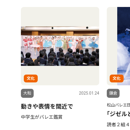
文化
文化
大和
2025.01.24
鎌倉
松山バレエ
動きや表情を間近で
｢ジゼル
中学生がバレエ鑑賞
読者２組４