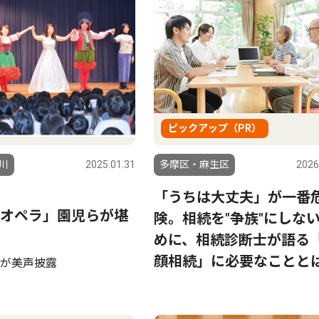
ピックアップ（PR）
川
2025.01.31
多摩区・麻生区
2026
「うちは大丈夫」が一番
オペラ」園児らが堪
険。相続を"争族"にしな
めに、相続診断士が語る
顔相続」に必要なことと
が美声披露