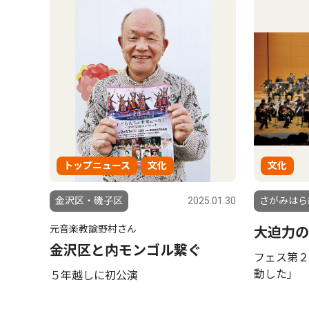
トップニュース
文化
文化
金沢区・磯子区
2025.01.30
さがみはら
元音楽教諭野村さん
大迫力の
金沢区と内モンゴル繋ぐ
フェス第２
動した」
５年越しに初公演