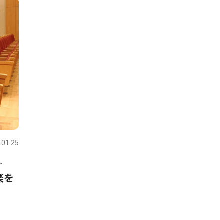
.01.25
ト
楽を