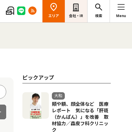
エリア
会社・IR
検索
Menu
ピックアップ
大和
頬や額、顔全体など 医療
レポート 気になる「肝斑
（かんぱん）」を改善 取
材協力／森皮フ科クリニッ
ク