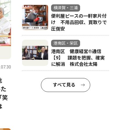
横須賀・三浦
便利屋ピースの一軒家片付
け 不用品回収、買取りで
圧倒安
港南区・栄区
港南区 健康経営®通信
【9】 課題を把握、確実
に解消 株式会社太陽
.07.30
危
すべて見る
いた
「笑
は