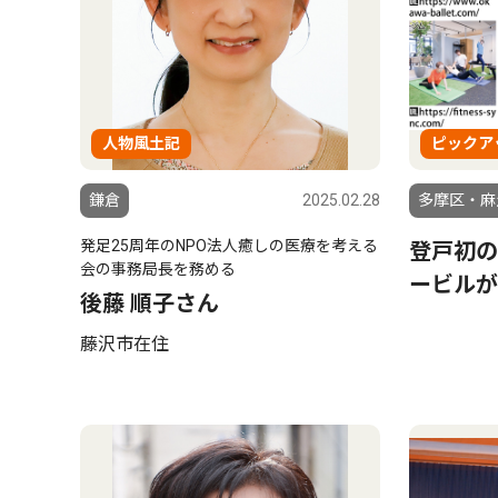
人物風土記
ピックア
鎌倉
2025.02.28
多摩区・麻
発足25周年のNPO法人癒しの医療を考える
登戸初の
会の事務局長を務める
ービルが
後藤 順子さん
藤沢市在住