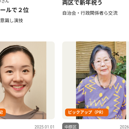
林さん
両区で新年祝う
ールで２位
自治会・行政関係者ら交流
意識し演技
記
ピックアップ（PR）
2025.01.01
中原区
2026