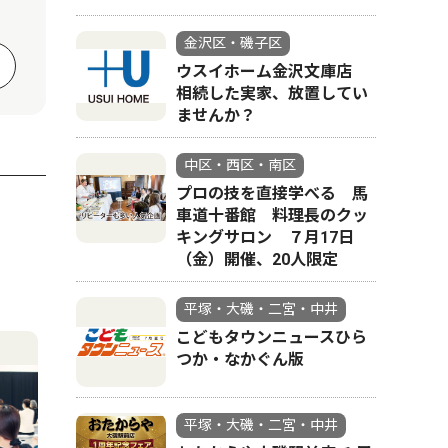
金沢区・磯子区
ウスイホーム金沢文庫店
相続した実家、放置してい
ませんか？
中区・西区・南区
プロの技を直接学べる 馬
車道十番館 料理長のクッ
キングサロン ７月17日
（金）開催、20人限定
平塚・大磯・二宮・中井
こどもタウンニュースひら
つか・なかぐん版
平塚・大磯・二宮・中井