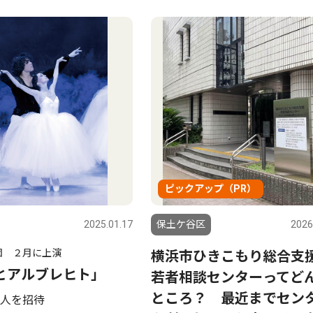
ピックアップ（PR）
2025.01.17
保土ケ谷区
2026
団 ２月に上演
横浜市ひきこもり総合支
とアルブレヒト｣
若者相談センターってど
ところ？ 最近までセン
人を招待