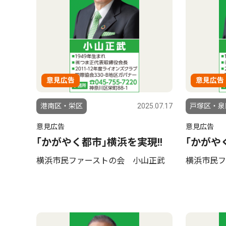
意見広告
意見広告
港南区・栄区
2025.07.17
戸塚区・泉
意見広告
意見広告
｢かがやく都市｣横浜を実現!!
｢かがや
横浜市民ファーストの会 小山正武
横浜市民フ