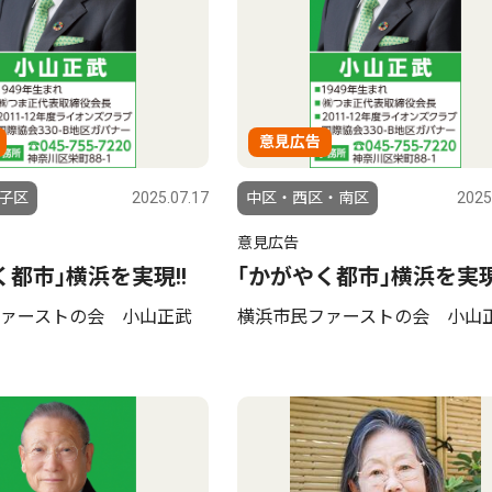
意見広告
子区
2025.07.17
中区・西区・南区
2025
意見広告
く都市｣横浜を実現!!
｢かがやく都市｣横浜を実現
ァーストの会 小山正武
横浜市民ファーストの会 小山