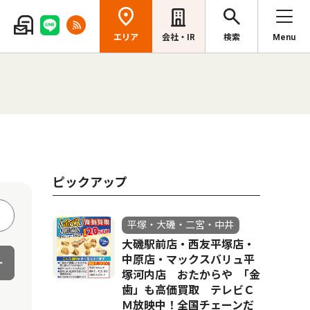
エリア
会社・IR
検索
Menu
ピックアップ
平塚・大磯・二宮・中井
大磯駅前店・西友平塚店・
中原店・マックスバリュ平
塚河内店 おたからや ｢金
歯」も高価買取 テレビＣ
Ｍ放映中！全国チェーンだ