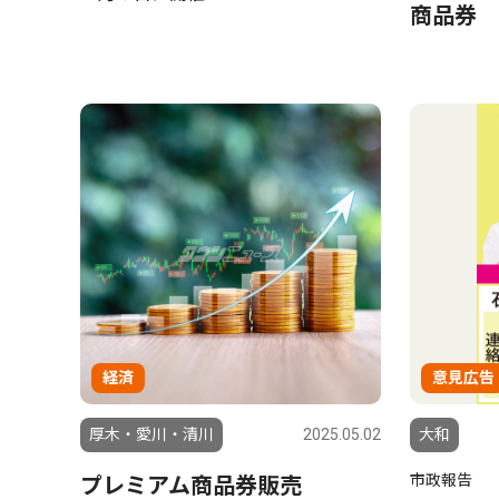
商品券
経済
意見広告
厚木・愛川・清川
2025.05.02
大和
市政報告
プレミアム商品券販売