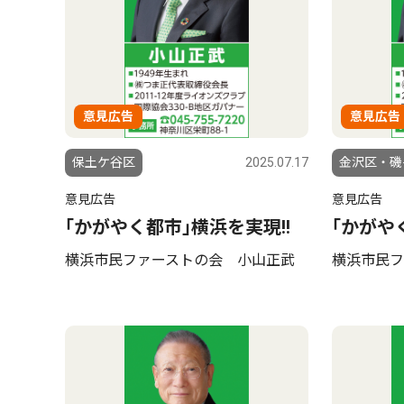
意見広告
意見広告
保土ケ谷区
2025.07.17
金沢区・磯
意見広告
意見広告
｢かがやく都市｣横浜を実現!!
｢かがや
横浜市民ファーストの会 小山正武
横浜市民フ