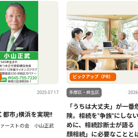
ピックアップ（PR）
2025.07.17
多摩区・麻生区
2026
「うちは大丈夫」が一番
く都市｣横浜を実現!!
険。相続を"争族"にしな
めに、相続診断士が語る
ァーストの会 小山正武
顔相続」に必要なことと