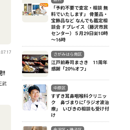
「予約不要で査定・相談 無
料でいたします」 骨董品・
宝飾品など なんでも鑑定相
談会 Ｆプレイス（藤沢市民
センター）５月29日㈮10時
～16時
.07.17
さがみはら南区
江戸前寿司まさき 11周年
感謝「20％オフ」
!!
正武
中原区
すずき耳鼻咽喉科クリニッ
ク 鼻づまりに｢ラジオ波治
療｣ いびきの相談も受け付
け
金沢区・磯子区