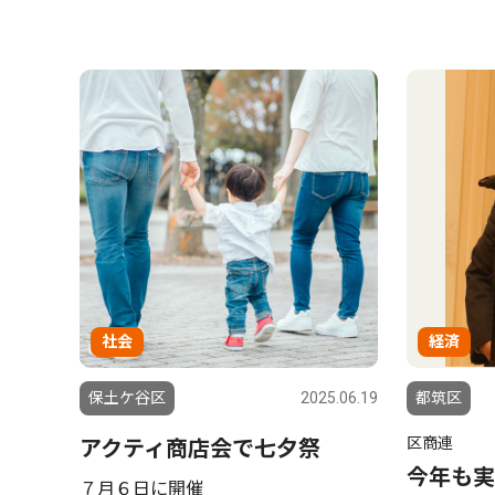
社会
経済
保土ケ谷区
2025.06.19
都筑区
区商連
アクティ商店会で七夕祭
今年も実
７月６日に開催