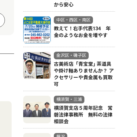
から安心
中区・西区・南区
教えて！右手代表134 年
金のようなお金を増やす
金沢区・磯子区
古美術店「青宝堂｣ 茶道具
や掛け軸ありませんか？ ア
クセサリーや貴金属も買取
可
横須賀・三浦
横須賀支店５周年記念 常
磐法律事務所 無料の法律
相談会
藤沢