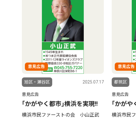
意見広告
意見広告
旭区・瀬谷区
2025.07.17
都筑区
意見広告
意見広告
｢かがやく都市｣横浜を実現!!
｢かがや
横浜市民ファーストの会 小山正武
横浜市民フ