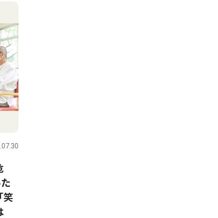
.07.30
危
いた
「笑
は