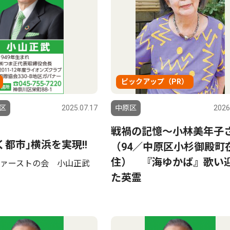
ピックアップ（PR）
区
2025.07.17
中原区
2026
戦禍の記憶〜小林美年子
く都市｣横浜を実現!!
（94／中原区小杉御殿町
住） 『海ゆかば』歌い
ァーストの会 小山正武
た英霊