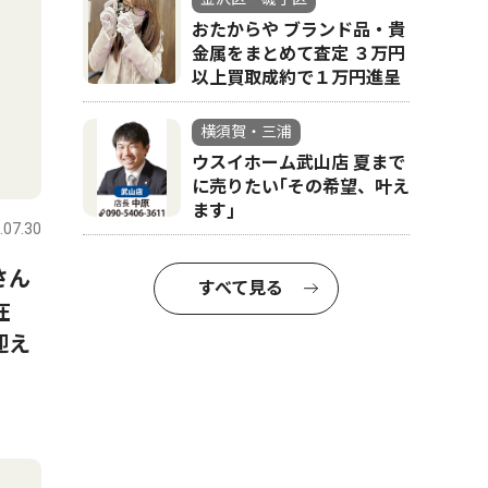
おたからや ブランド品・貴
金属をまとめて査定 ３万円
以上買取成約で１万円進呈
横須賀・三浦
ウスイホーム武山店 夏まで
に売りたい｢その希望、叶え
ます｣
.07.30
さん
すべて見る
在
迎え