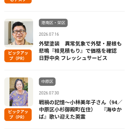
港南区・栄区
2026.07.16
外壁塗装 異常気象で外壁・屋根も
悲鳴『相見積もり』で価格を確認
ピックアッ
日野中央 フレッシュサービス
プ（PR）
中原区
2026.07.30
戦禍の記憶〜小林美年子さん（94／
中原区小杉御殿町在住） 『海ゆか
ピックアッ
ば』歌い迎えた英霊
プ（PR）