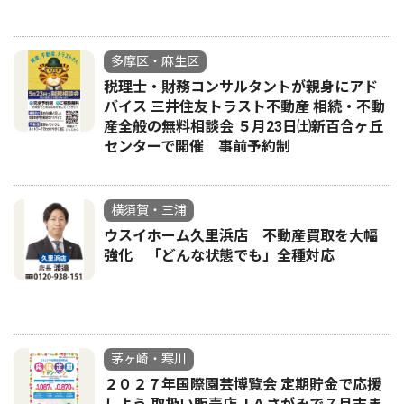
多摩区・麻生区
税理士・財務コンサルタントが親身にアド
バイス 三井住友トラスト不動産 相続・不動
産全般の無料相談会 ５月23日㈯新百合ヶ丘
センターで開催 事前予約制
横須賀・三浦
ウスイホーム久里浜店 不動産買取を大幅
強化 「どんな状態でも」全種対応
茅ヶ崎・寒川
２０２７年国際園芸博覧会 定期貯金で応援