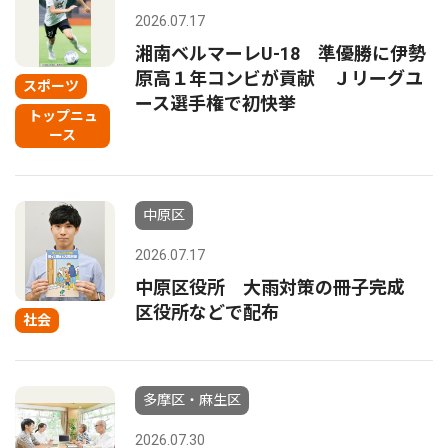
2026.07.17
湘南ベルマーレU-18 準優勝に伊勢
原高１年コンビが貢献 Ｊリーグユ
スポーツ
ース選手権で初快挙
トップニュ
ース
中原区
2026.07.17
中原区役所 大雨対策の冊子完成
区役所などで配布
社会
多摩区・麻生区
2026.07.30