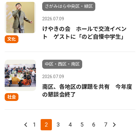
さがみはら中央区・緑区
2026.07.09
けやきの会 ホールで交流イベン
ト ゲストに「のど自慢中学生」
文化
中区・西区・南区
2026.07.09
南区、各地区の課題を共有 今年度
の懇談会終了
社会
1
2
3
4
5
6
7