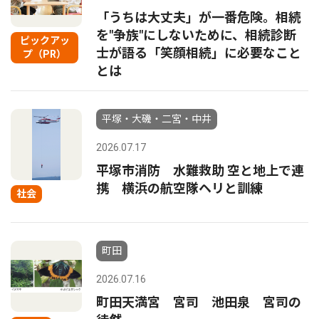
「うちは大丈夫」が一番危険。相続
を"争族"にしないために、相続診断
ピックアッ
士が語る「笑顔相続」に必要なこと
プ（PR）
とは
平塚・大磯・二宮・中井
2026.07.17
平塚市消防 水難救助 空と地上で連
携 横浜の航空隊ヘリと訓練
社会
町田
2026.07.16
町田天満宮 宮司 池田泉 宮司の