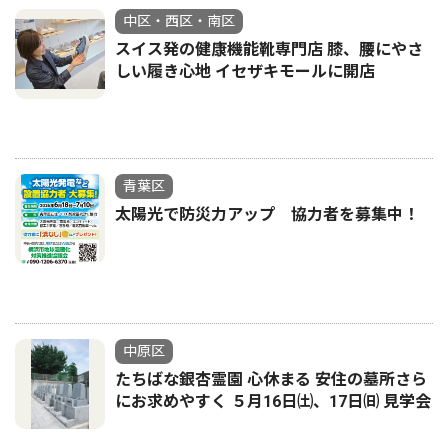
中区・西区・南区
スイス発の健康機能靴専門店 膝、腰にやさ
しい履き心地 イセザキモールに開店
青葉区
太陽光で防災力アップ 協力者を募集中！
中原区
たちばな銀杏霊園 心休まる 安住の墓所さら
にお求めやすく ５月16日㈯、17日㈰ 見学会