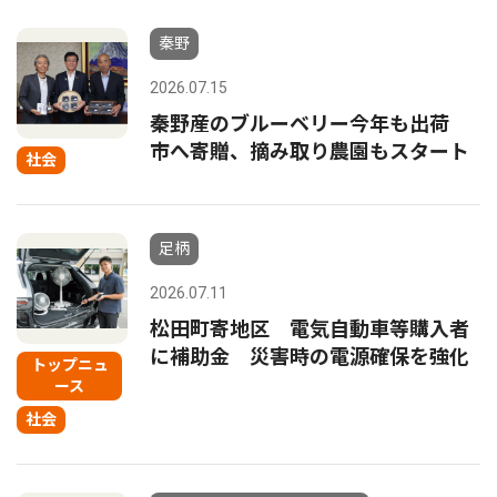
秦野
2026.07.15
秦野産のブルーベリー今年も出荷
市へ寄贈、摘み取り農園もスタート
社会
足柄
2026.07.11
松田町寄地区 電気自動車等購入者
に補助金 災害時の電源確保を強化
トップニュ
ース
社会