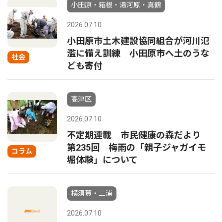
小田原・箱根・湯河原・真鶴
2026.07.10
小田原市土木建設協同組合が河川氾
濫に備え訓練 小田原市へ土のうな
社会
ども寄付
高津区
2026.07.10
不定期連載 市民健康の森だより
第235回 梅雨の「親子ジャガイモ
コラム
堀体験」について
横須賀・三浦
2026.07.10