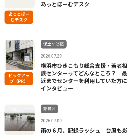
あっとほーむデスク
あっとほー
むデスク
保土ケ谷区
2026.07.29
横浜市ひきこもり総合支援・若者相
談センターってどんなところ？ 最
ピックアッ
近までセンターを利用していた方に
プ（PR）
インタビュー
都筑区
2026.07.09
雨の６月、記録ラッシュ 台風も影