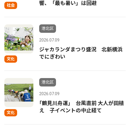
響、「最も暑い」は回避
社会
港北区
2026.07.09
ジャカランダまつり盛況 北新横浜
でにぎわい
文化
港北区
2026.07.09
｢鶴見川舟運｣ 台風直前 大人が田植
え 子イベントの中止経て
文化