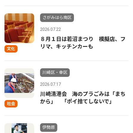
さがみはら南区
2026.07.22
８月１日は若沼まつり 模擬店、フ
リマ、キッチンカーも
文化
川崎区・幸区
2026.07.17
川崎清港会 海のプラごみは「まち
から」 「ポイ捨てしないで」
社会
伊勢原