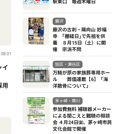
駅東口 毎週木曜日
藤沢
藤沢の古刹・陽向山 妙福
寺 ｢棚経日｣で先祖を供
養 ８月15日（土）に開
催 宗派不問
.08.01
旭区・瀬谷区
ャイ
万騎が原の家族葬専用ホー
ル 葬儀連載【6】「海
採用
洋散骨について」
茅ヶ崎・寒川
参加費無料 補聴器メーカー
による聞こえと難聴の相談
会 ４月24日㈮、茅ヶ崎市民
文化会館で開催