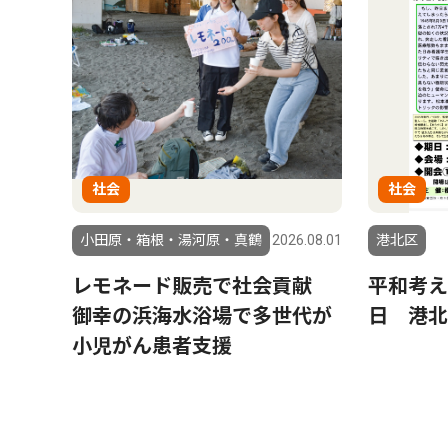
社会
社会
小田原・箱根・湯河原・真鶴
2026.08.01
港北区
レモネード販売で社会貢献
平和考え
御幸の浜海水浴場で多世代が
日 港北
小児がん患者支援