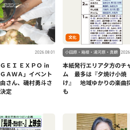
文化
2026.08.01
小田原・箱根・湯河原・真鶴
2026
ＧＥＩ ＥＸＰＯ ㏌
本紙発行エリア夕方のチ
ＧＡＷＡ」イベント
ム 最多は『夕焼け小焼
由さん、磯村勇斗さ
け』 地域ゆかりの楽曲
決定
も