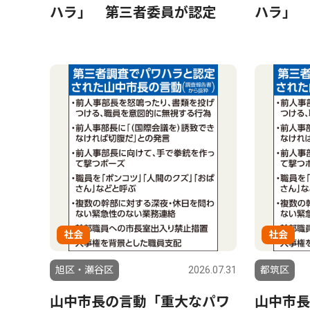
ハラ」 第三者委員が認定
ハラ」 
社会
社会
旭区・瀬谷区
2026.07.31
都筑区
山中市長の言動「重大なパワ
山中市長