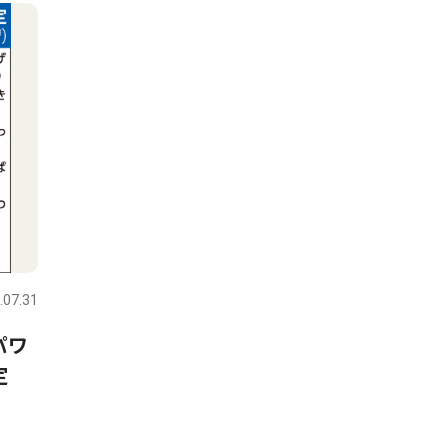
.07.31
パワ
定