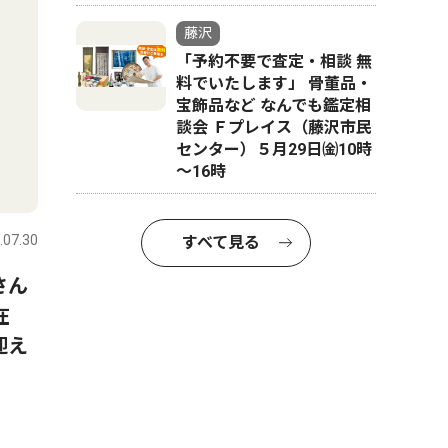
藤沢
「予約不要で査定・相談 無
料でいたします」 骨董品・
宝飾品など なんでも鑑定相
談会 Ｆプレイス（藤沢市民
センター）５月29日㈮10時
～16時
.07.30
すべて見る
さん
在
迎え