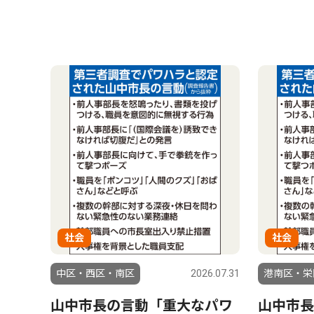
社会
社会
中区・西区・南区
2026.07.31
港南区・栄
山中市長の言動「重大なパワ
山中市長