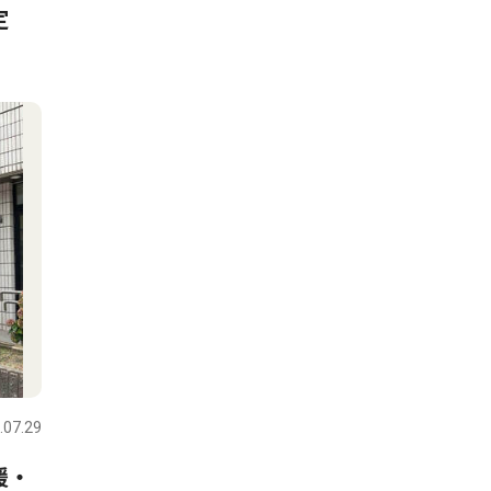
定
.07.29
援・