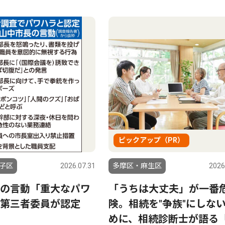
ピックアップ（PR）
子区
2026.07.31
多摩区・麻生区
2026
の言動「重大なパワ
「うちは大丈夫」が一番
第三者委員が認定
険。相続を"争族"にしな
めに、相続診断士が語る