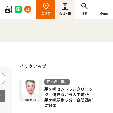
エリア
会社・IR
検索
Menu
ピックアップ
茅ヶ崎・寒川
茅ヶ崎セントラルクリニッ
ク 働きながら人工透析
茅ケ崎駅歩５分 夜間透析
に対応