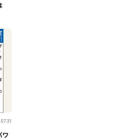
は
.07.31
パワ