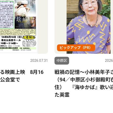
ピックアップ（PR）
2026.07.31
中原区
2026
る映画上映 8月16
戦禍の記憶〜小林美年子
公会堂で
（94／中原区小杉御殿町
住） 『海ゆかば』歌い
た英霊