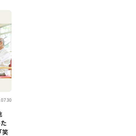
.07.30
危
いた
「笑