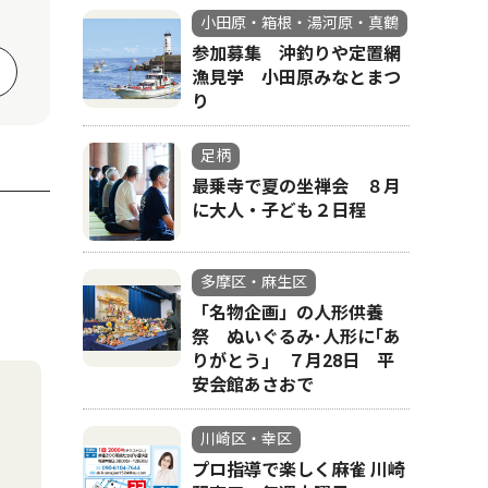
小田原・箱根・湯河原・真鶴
参加募集 沖釣りや定置網
漁見学 小田原みなとまつ
り
足柄
最乗寺で夏の坐禅会 ８月
に大人・子ども２日程
多摩区・麻生区
「名物企画」の人形供養
祭 ぬいぐるみ･人形に｢あ
りがとう｣ ７月28日 平
安会館あさおで
川崎区・幸区
プロ指導で楽しく麻雀 川崎