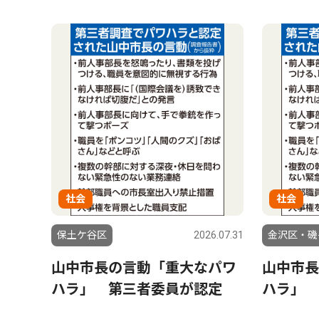
社会
社会
保土ケ谷区
2026.07.31
金沢区・磯
山中市長の言動「重大なパワ
山中市長
ハラ」 第三者委員が認定
ハラ」 