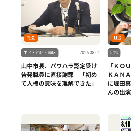
社会
社会
中区・西区・南区
2026.08.01
足柄
山中市長、パワハラ認定受け
「ＫＯＵ
告発職員に直接謝罪 「初め
ＫＡＮＡ
て人権の意味を理解できた」
に堀田真
んの出演