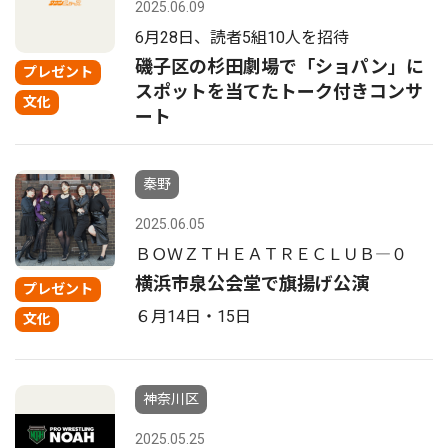
2025.06.09
6月28日、読者5組10人を招待
磯子区の杉田劇場で「ショパン」に
プレゼント
スポットを当てたトーク付きコンサ
文化
ート
秦野
2025.06.05
ＢＯＷＺＴＨＥＡＴＲＥＣＬＵＢ―０
横浜市泉公会堂で旗揚げ公演
プレゼント
６月14日・15日
文化
神奈川区
2025.05.25