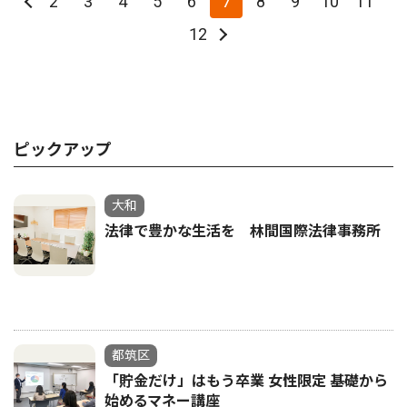
2
3
4
5
6
7
8
9
10
11
12
ピックアップ
大和
法律で豊かな生活を 林間国際法律事務所
都筑区
「貯金だけ」はもう卒業 女性限定 基礎から
始めるマネー講座