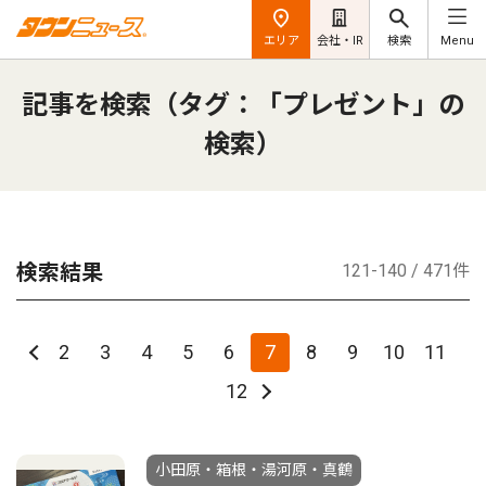
エリア
会社・IR
検索
Menu
記事を検索（タグ：「プレゼント」の
検索）
検索結果
121-140 / 471件
2
3
4
5
6
7
8
9
10
11
12
小田原・箱根・湯河原・真鶴