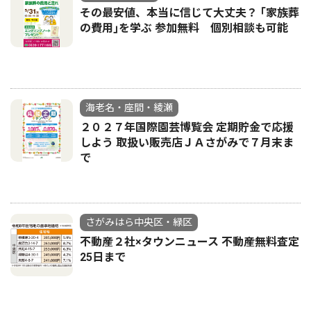
その最安値、本当に信じて大丈夫？ ｢家族葬
の費用｣を学ぶ 参加無料 個別相談も可能
海老名・座間・綾瀬
２０２７年国際園芸博覧会 定期貯金で応援
しよう 取扱い販売店ＪＡさがみで７月末ま
で
さがみはら中央区・緑区
不動産２社×タウンニュース 不動産無料査定
25日まで