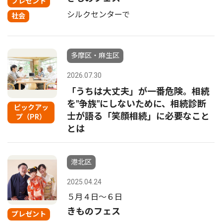
プレゼント
シルクセンターで
社会
多摩区・麻生区
2026.07.30
「うちは大丈夫」が一番危険。相続
を"争族"にしないために、相続診断
ピックアッ
士が語る「笑顔相続」に必要なこと
プ（PR）
とは
港北区
2025.04.24
５月４日〜６日
きものフェス
プレゼント