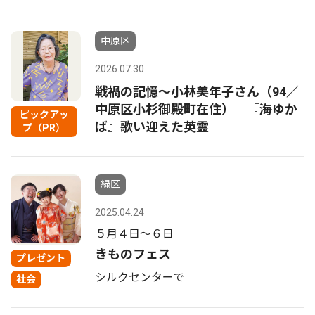
中原区
2026.07.30
戦禍の記憶〜小林美年子さん（94／
中原区小杉御殿町在住） 『海ゆか
ピックアッ
ば』歌い迎えた英霊
プ（PR）
緑区
2025.04.24
５月４日〜６日
きものフェス
プレゼント
シルクセンターで
社会