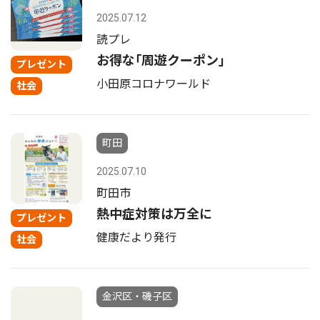
2025.07.12
読プレ
お得な｢周遊クーポン｣
プレゼント
小田原コロナワールド
社会
町田
2025.07.10
町田市
熱中症対策は万全に
プレゼント
健康だより発行
社会
金沢区・磯子区