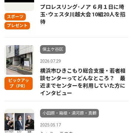
プロレスリング･ノア ６月１日に埼
玉･ウェスタ川越大会 10組20人を招
スポーツ
待
プレゼント
保土ケ谷区
2026.07.29
横浜市ひきこもり総合支援・若者相
談センターってどんなところ？ 最
ピックアッ
近までセンターを利用していた方に
プ（PR）
インタビュー
小田原・箱根・湯河原・真鶴
2025.05.17