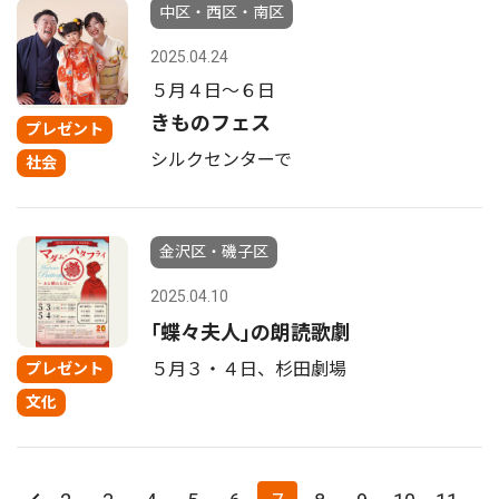
中区・西区・南区
2025.04.24
５月４日〜６日
きものフェス
プレゼント
シルクセンターで
社会
金沢区・磯子区
2025.04.10
｢蝶々夫人｣の朗読歌劇
５月３・４日、杉田劇場
プレゼント
文化