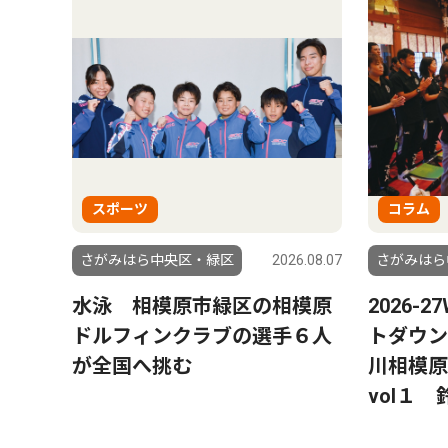
スポーツ
コラム
さがみはら中央区・緑区
2026.08.07
さがみはら
水泳 相模原市緑区の相模原
2026-
ドルフィンクラブの選手６人
トダウン
が全国へ挑む
川相模原
vol１