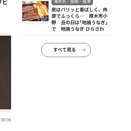
タビ
海老名・座間・綾瀬
皮はパリッと香ばしく、肉
厚でふっくら― 厚木市小
野 丑の日は｢地焼うなぎ｣
で 地焼うなぎ ひらさわ
すべて見る
.08.06