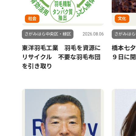
社会
文化
さがみはら中央区・緑区
2026.08.06
さがみはら
東洋羽毛工業 羽毛を資源に
橋本七
リサイクル 不要な羽毛布団
９日に開
を引き取り