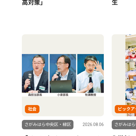
高対策」
生
社会
ピックア
さがみはら中央区・緑区
2026.08.06
さがみはら