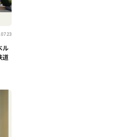
.07.23
ベル
鉄道