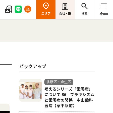
エリア
会社・IR
検索
Menu
ピックアップ
多摩区・麻生区
考えるシリーズ「歯周病」
について 86 ブラキシズム
と歯周病の関係 中山歯科
医院【栗平駅前】