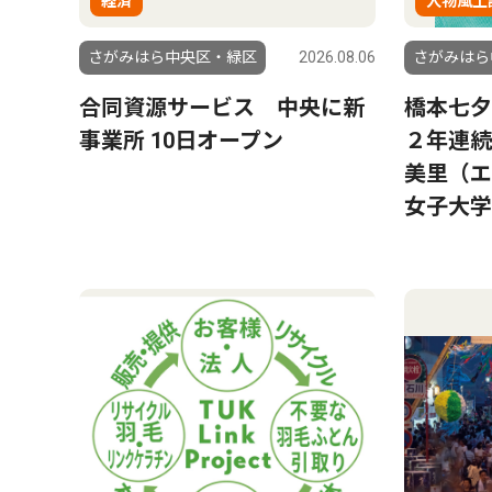
経済
人物風土
さがみはら中央区・緑区
2026.08.06
さがみはら
合同資源サービス 中央に新
橋本七夕
事業所 10日オープン
２年連続
美里（エ
女子大学