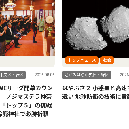
トップニュース
社会
中央区・緑区
2026.08.06
さがみはら中央区・緑区
2026
27WEリーグ開幕カウン
はやぶさ２ 小惑星と高速
 ノジマステラ神奈
違い 地球防衛の技術に貢
「トップ５」の挑戦
 鈴鹿神社で必勝祈願