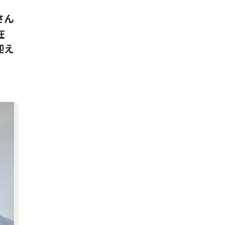
さん
在
迎え