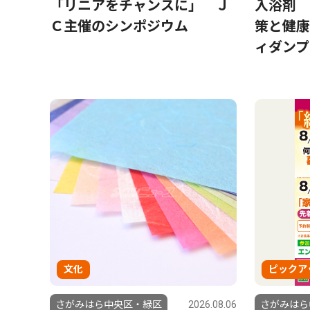
「リニアをチャンスに」 Ｊ
入浴剤 
Ｃ主催のシンポジウム
策と健康
ィダンプ
文化
ピックア
さがみはら中央区・緑区
2026.08.06
さがみはら