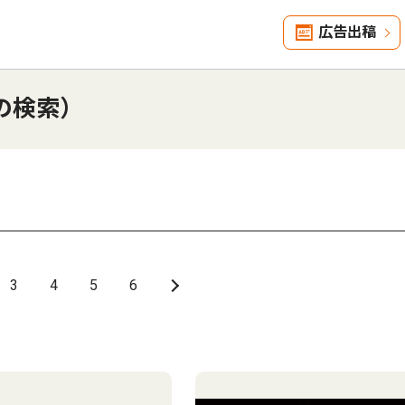
広告出稿
の検索）
3
4
5
6