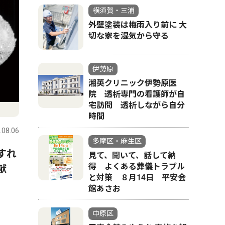
横須賀・三浦
外壁塗装は梅雨入り前に 大
切な家を湿気から守る
伊勢原
湘英クリニック伊勢原医
院 透析専門の看護師が自
宅訪問 透析しながら自分
時間
.08.06
多摩区・麻生区
すれ
見て、聞いて、話して納
得 よくある葬儀トラブル
献
と対策 ８月14日 平安会
館あさお
中原区