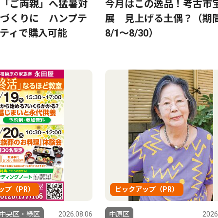
「ご両親」へ猛暑対
今月はこの逸品！考古市
づくりに ハンプテ
展 見上げる土偶？（
ティで購入可能
8/1〜8/30）
ップ（PR）
ピックアップ（PR）
中央区・緑区
2026.08.06
中原区
2026