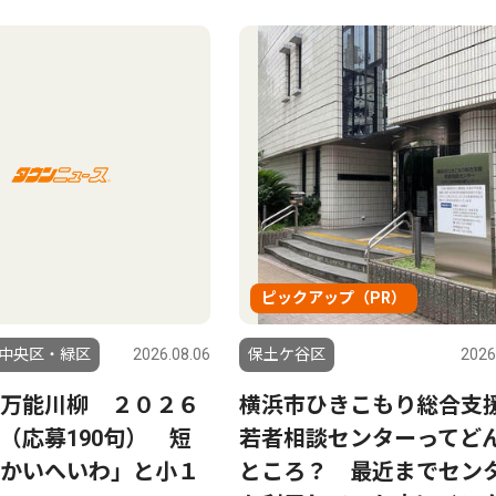
ピックアップ（PR）
中央区・緑区
2026.08.06
保土ケ谷区
2026
万能川柳 ２０２６
横浜市ひきこもり総合支
（応募190句） 短
若者相談センターってど
かいへいわ」と小１
ところ？ 最近までセン