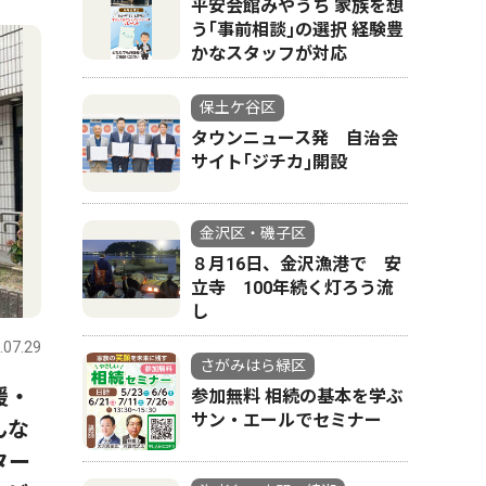
平安会館みやうち 家族を想
う｢事前相談｣の選択 経験豊
かなスタッフが対応
保土ケ谷区
タウンニュース発 自治会
サイト｢ジチカ｣開設
金沢区・磯子区
８月16日、金沢漁港で 安
立寺 100年続く灯ろう流
し
.07.29
さがみはら緑区
援・
参加無料 相続の基本を学ぶ
サン・エールでセミナー
んな
ター