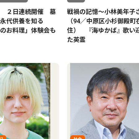
 ２日連続開催 墓
戦禍の記憶〜小林美年子
と永代供養を知る
（94／中原区小杉御殿町
のお料理」体験会も
住） 『海ゆかば』歌い
た英霊