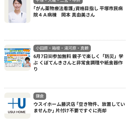
平塚・大磯・二宮・中井
｢がん薬物療法看護｣資格目指し 平塚市民病
院４Ａ病棟 岡本 真由美さん
小田原・箱根・湯河原・真鶴
6月7日㈰参加無料 親子で楽しく「防災」学
ぶ くぼてんきさんと非常食調理や紙食器作
り
鎌倉
ウスイホーム藤沢店 ｢空き物件、放置してい
ませんか｣ 片付け不要ですぐに売却