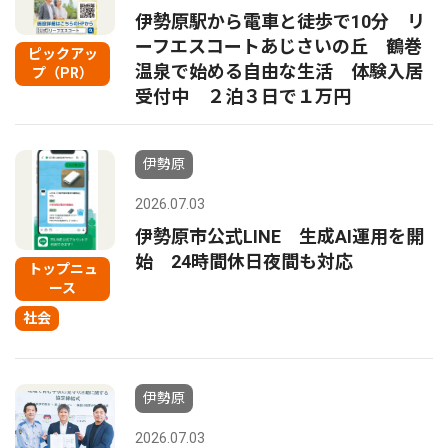
伊勢原駅から電車と徒歩で10分 リ
ーフエスコートあじさいの丘 鶴巻
ピックアッ
温泉で始める自由な生活 体験入居
プ（PR）
受付中 ２泊３日で１万円
伊勢原
2026.07.03
伊勢原市公式LINE 生成AI運用を開
始 24時間休日夜間も対応
トップニュ
ース
社会
伊勢原
2026.07.03