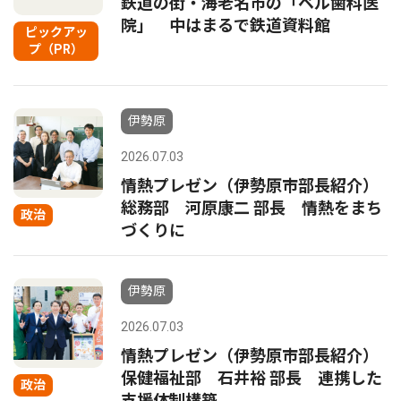
鉄道の街・海老名市の「ベル歯科医
院」 中はまるで鉄道資料館
ピックアッ
プ（PR）
伊勢原
2026.07.03
情熱プレゼン（伊勢原市部長紹介）
総務部 河原康二 部長 情熱をまち
政治
づくりに
伊勢原
2026.07.03
情熱プレゼン（伊勢原市部長紹介）
保健福祉部 石井裕 部長 連携した
政治
支援体制構築