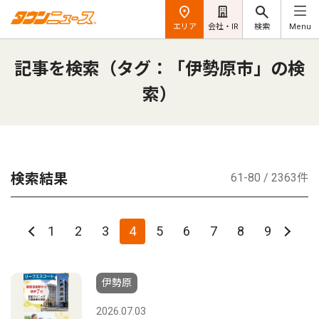
エリア
会社・IR
検索
Menu
記事を検索（タグ：「伊勢原市」の検
索）
検索結果
61-80 / 2363件
1
2
3
4
5
6
7
8
9
伊勢原
2026.07.03