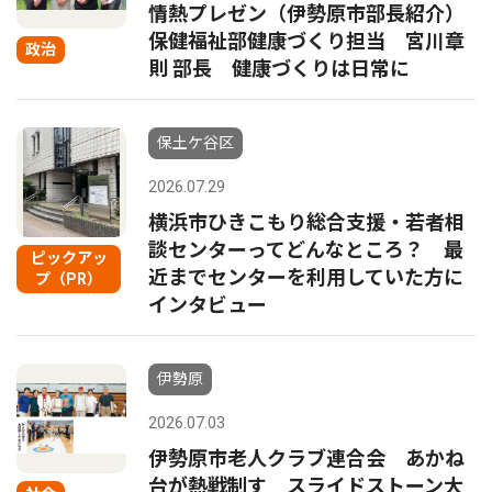
情熱プレゼン（伊勢原市部長紹介）
保健福祉部健康づくり担当 宮川章
政治
則 部長 健康づくりは日常に
保土ケ谷区
2026.07.29
横浜市ひきこもり総合支援・若者相
談センターってどんなところ？ 最
ピックアッ
近までセンターを利用していた方に
プ（PR）
インタビュー
伊勢原
2026.07.03
伊勢原市老人クラブ連合会 あかね
台が熱戦制す スライドストーン大