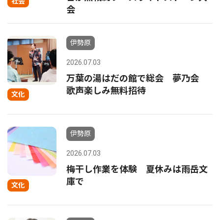
社会
会
伊勢原
2026.07.03
万葉の湯はだの館で総会 夢乃会
歌声楽しみ無料招待
文化
伊勢原
2026.07.03
梅干し作業を体験 夏休みは雨岳文
庫で
文化