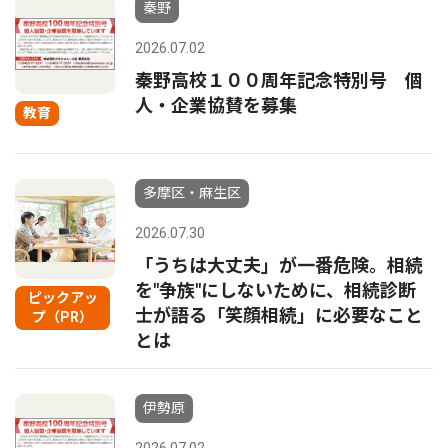
秦野
2026.07.02
秦野高校１００周年記念特別号 個
人・企業協賛を募集
教育
多摩区・麻生区
2026.07.30
「うちは大丈夫」が一番危険。相続
を"争族"にしないために、相続診断
ピックアッ
士が語る「笑顔相続」に必要なこと
プ（PR）
とは
伊勢原