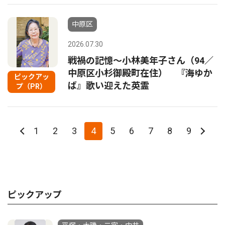
中原区
2026.07.30
戦禍の記憶〜小林美年子さん（94／
中原区小杉御殿町在住） 『海ゆか
ピックアッ
ば』歌い迎えた英霊
プ（PR）
1
2
3
4
5
6
7
8
9
ピックアップ