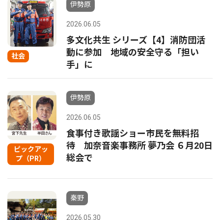
伊勢原
2026.06.05
多文化共生 シリーズ【4】消防団活
動に参加 地域の安全守る「担い
社会
手」に
伊勢原
2026.06.05
食事付き歌謡ショー市民を無料招
待 加奈音楽事務所 夢乃会 ６月20日
ピックアッ
総会で
プ（PR）
秦野
2026.05.30