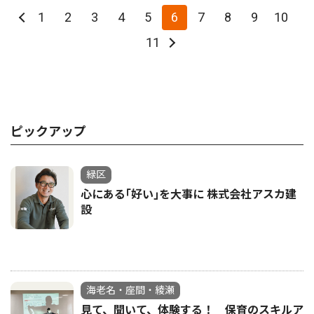
1
2
3
4
5
6
7
8
9
10
11
ピックアップ
緑区
心にある｢好い｣を大事に 株式会社アスカ建
設
海老名・座間・綾瀬
見て、聞いて、体験する！ 保育のスキルア