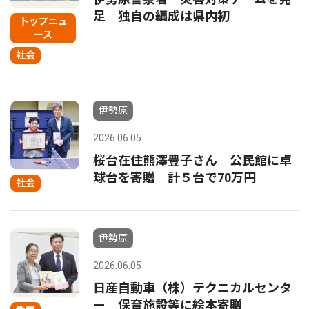
足 独自の編成は県内初
トップニュ
ース
社会
伊勢原
2026.06.05
桜台在住熊澤豊子さん 公民館に卓
球台を寄贈 計５台で70万円
社会
伊勢原
2026.06.05
日産自動車（株）テクニカルセンタ
ー 保育施設等に絵本寄贈