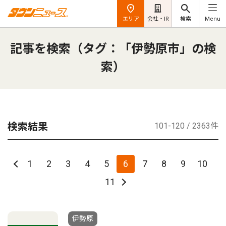
エリア
会社・IR
検索
Menu
記事を検索（タグ：「伊勢原市」の検
索）
検索結果
101-120 / 2363件
1
2
3
4
5
6
7
8
9
10
11
伊勢原