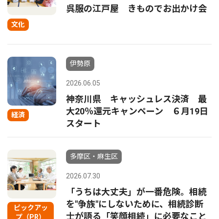
呉服の江戸屋 きものでお出かけ会
文化
伊勢原
2026.06.05
神奈川県 キャッシュレス決済 最
大20％還元キャンペーン ６月19日
経済
スタート
多摩区・麻生区
2026.07.30
「うちは大丈夫」が一番危険。相続
を"争族"にしないために、相続診断
ピックアッ
士が語る「笑顔相続」に必要なこと
プ（PR）