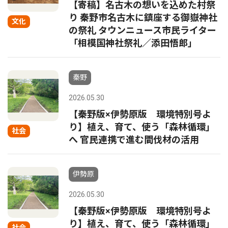
【寄稿】名古木の想いを込めた村祭
り 秦野市名古木に鎮座する御嶽神社
文化
の祭礼 タウンニュース市民ライター
「相模国神社祭礼／添田悟郎」
秦野
2026.05.30
【秦野版×伊勢原版 環境特別号よ
り】植え、育て、使う「森林循環」
社会
へ 官民連携で進む間伐材の活用
伊勢原
2026.05.30
【秦野版×伊勢原版 環境特別号よ
り】植え、育て、使う「森林循環」
社会