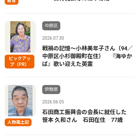
教育
中原区
2026.07.30
戦禍の記憶〜小林美年子さん（94／
中原区小杉御殿町在住） 『海ゆか
ピックアッ
ば』歌い迎えた英霊
プ（PR）
伊勢原
2026.06.05
石田商工振興会の会長に就任した
笹本 久和さん 石田在住 77歳
人物風土記