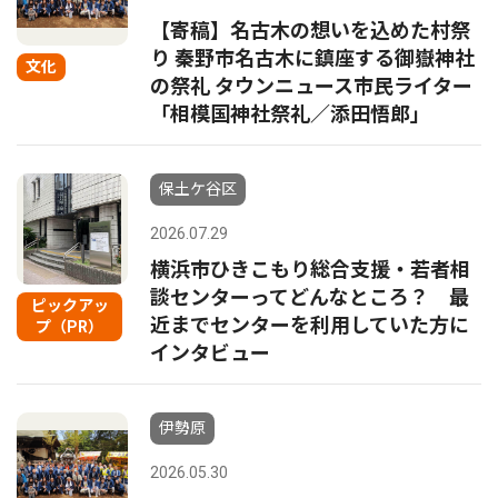
【寄稿】名古木の想いを込めた村祭
り 秦野市名古木に鎮座する御嶽神社
文化
の祭礼 タウンニュース市民ライター
「相模国神社祭礼／添田悟郎」
保土ケ谷区
2026.07.29
横浜市ひきこもり総合支援・若者相
談センターってどんなところ？ 最
ピックアッ
近までセンターを利用していた方に
プ（PR）
インタビュー
伊勢原
2026.05.30