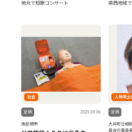
地元で短歌コンサート
県西地域で
社会
人物風土
足柄
2025.09.06
足柄
南足柄市
大井町立相
員会の委員