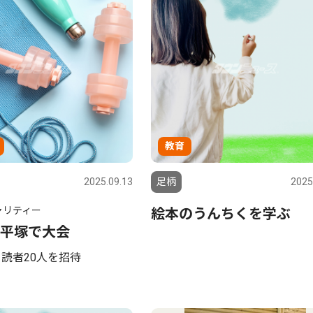
教育
2025.09.13
足柄
2025
ャリティー
絵本のうんちくを学ぶ
が平塚で大会
、読者20人を招待