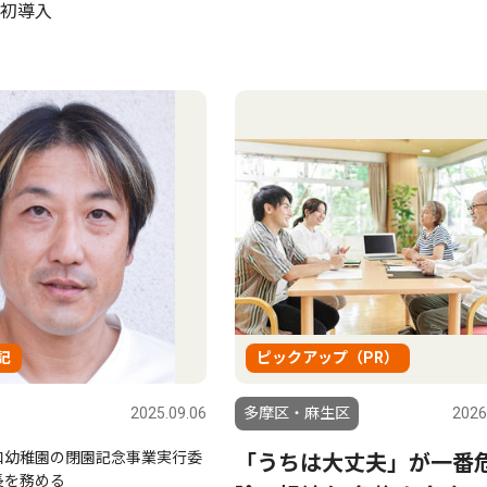
初導入
記
ピックアップ（PR）
2025.09.06
多摩区・麻生区
2026
和幼稚園の閉園記念事業実行委
「うちは大丈夫」が一番
長を務める