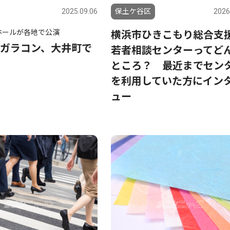
2025.09.06
保土ケ谷区
2026
ホールが各地で公演
横浜市ひきこもり総合支
ガラコン、大井町で
若者相談センターってど
ところ？ 最近までセン
を利用していた方にイン
ュー