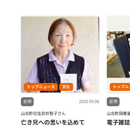
トップニュース
文化
トップニ
足柄
2025.09.06
足柄
山北町在住武井智子さん
山北町図書
亡き兄への思いを込めて
電子雑誌