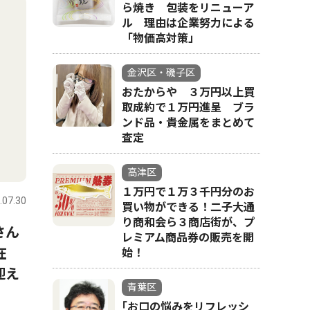
ら焼き 包装をリニューア
ル 理由は企業努力による
「物価高対策」
金沢区・磯子区
おたからや ３万円以上買
取成約で１万円進呈 ブラ
ンド品・貴金属をまとめて
査定
高津区
１万円で１万３千円分のお
.07.30
買い物ができる！二子大通
り商和会ら３商店街が、プ
さん
レミアム商品券の販売を開
在
始！
迎え
青葉区
｢お口の悩みをリフレッシ