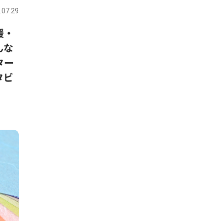
.07.29
援・
んな
ター
タビ