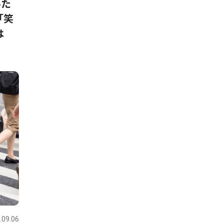
いた
「笑
は
.09.06