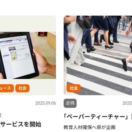
ュース
社会
社会
2025.09.06
足柄
2025
室
｢ペーパーティーチャー」
サービスを開始
教育人材確保へ県が企画