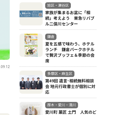
旭区・瀬谷区
家族が集まるお盆に「相
続」考えよう 東急リバブ
ル二俣川センター
鎌倉
夏を五感で味わう、ホテル
ランチ 鎌倉パークホテル
で贅沢ブッフェ＆季節の会
席
.09.12
多摩区・麻生区
第49回 遺言･相続無料相談
会 地元行政書士が個別に対
応
厚木・愛川・清川
愛川町 菓匠 土門 人気のど