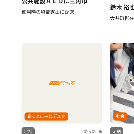
公共施設ＡＥＤに三角巾
鈴木 裕
使用時の胸部露出に配慮
大井町柳在
あっとほーむデスク
社会
足柄
2025.09.06
足柄