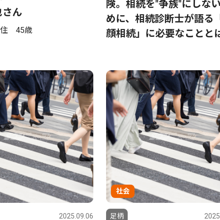
険。相続を"争族"にしな
也さん
めに、相続診断士が語る
住 45歳
顔相続」に必要なことと
社会
2025.09.06
足柄
2025