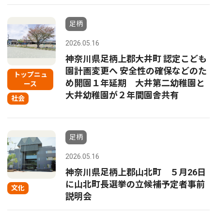
足柄
2026.05.16
神奈川県足柄上郡大井町 認定こども
園計画変更へ 安全性の確保などのた
トップニュ
め開園１年延期 大井第二幼稚園と
ース
大井幼稚園が２年間園舎共有
社会
足柄
2026.05.16
神奈川県足柄上郡山北町 ５月26日
に山北町長選挙の立候補予定者事前
文化
説明会