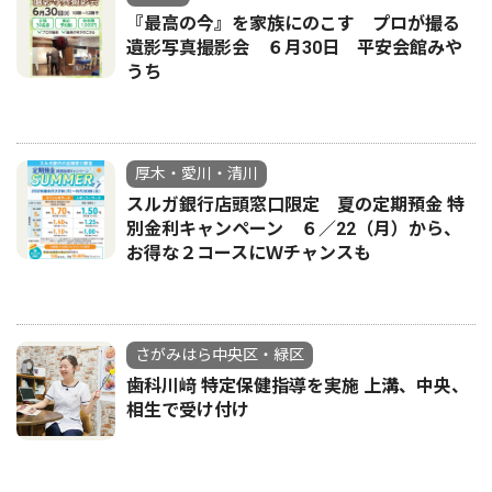
『最高の今』を家族にのこす プロが撮る
遺影写真撮影会 ６月30日 平安会館みや
うち
厚木・愛川・清川
スルガ銀行店頭窓口限定 夏の定期預金 特
別金利キャンペーン ６／22（月）から、
お得な２コースにＷチャンスも
さがみはら中央区・緑区
歯科川﨑 特定保健指導を実施 上溝、中央、
相生で受け付け