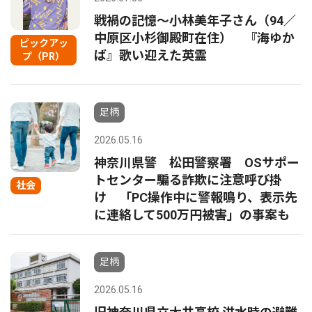
戦禍の記憶〜小林美年子さん（94／
中原区小杉御殿町在住） 『海ゆか
ピックアッ
ば』歌い迎えた英霊
プ（PR）
足柄
2026.05.16
神奈川県警 松田警察署 OSサポー
トセンター騙る詐欺に注意呼び掛
社会
け 「PC操作中に警報鳴り、表示先
に連絡して500万円被害」の事案も
足柄
2026.05.16