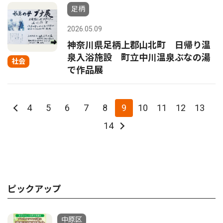
足柄
2026.05.09
神奈川県足柄上郡山北町 日帰り温
泉入浴施設 町立中川温泉ぶなの湯
社会
で作品展
4
5
6
7
8
9
10
11
12
13
14
ピックアップ
中原区