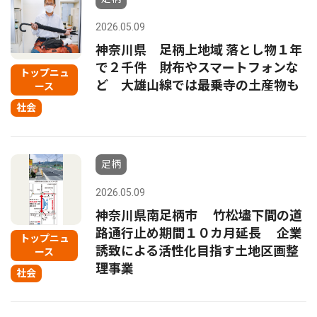
2026.05.09
神奈川県 足柄上地域 落とし物１年
で２千件 財布やスマートフォンな
トップニュ
ど 大雄山線では最乗寺の土産物も
ース
社会
足柄
2026.05.09
神奈川県南足柄市 竹松壗下間の道
路通行止め期間１０カ月延長 企業
トップニュ
誘致による活性化目指す土地区画整
ース
理事業
社会