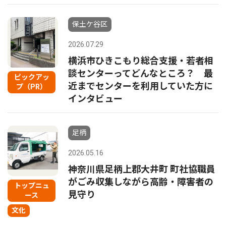
保土ケ谷区
2026.07.29
横浜市ひきこもり総合支援・若者相
談センターってどんなところ？ 最
ピックアッ
近までセンターを利用していた方に
プ（PR）
インタビュー
足柄
2026.05.16
神奈川県足柄上郡大井町 町社協職員
がごみ収集しながら高齢・障害者の
トップニュ
見守り
ース
文化