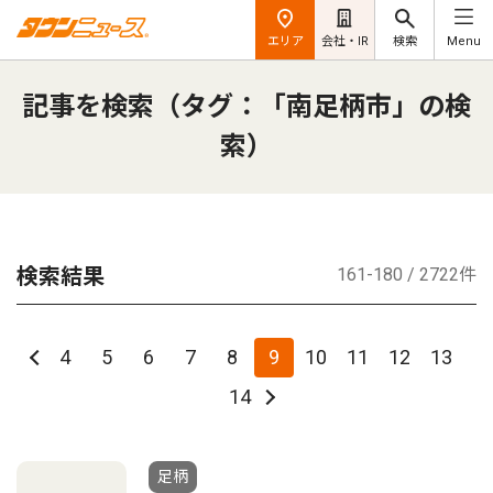
エリア
会社・IR
検索
Menu
記事を検索（タグ：「南足柄市」の検
索）
検索結果
161-180 / 2722件
4
5
6
7
8
9
10
11
12
13
14
足柄