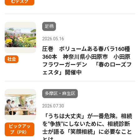
むデスク
足柄
2026.05.16
圧巻 ボリュームある春バラ160種
360本 神奈川県小田原市 小田原
社会
フラワーガーデン 「春のローズフ
ェスタ」開催中
多摩区・麻生区
2026.07.30
「うちは大丈夫」が一番危険。相続
を"争族"にしないために、相続診断
ピックアッ
士が語る「笑顔相続」に必要なこと
プ（PR）
とは