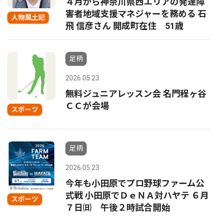
４月から神奈川県西エリアの発達障
害者地域支援マネジャーを務める 石
人物風土記
飛 信彦さん 開成町在住 51歳
足柄
2026.05.23
無料ジュニアレッスン会 名門程ヶ谷
ＣＣが会場
スポーツ
足柄
2026.05.23
今年も小田原でプロ野球ファーム公
式戦 小田原でＤｅＮＡ対ハヤテ ６月
スポーツ
７日㈰ 午後２時試合開始