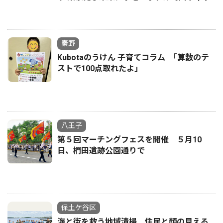
秦野
Kubotaのうけん 子育てコラム ｢算数のテ
ストで100点取れたよ｣
八王子
第５回マーチングフェスを開催 ５月10
日、椚田遺跡公園通りで
保土ケ谷区
海と街を救う地域清掃 住民と顔の見える