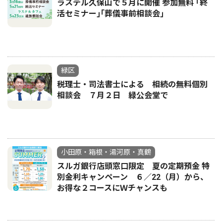
ラステル久保山で５月に開催 参加無料 ｢終
活セミナー｣｢葬儀事前相談会｣
緑区
税理士・司法書士による 相続の無料個別
相談会 ７月２日 緑公会堂で
小田原・箱根・湯河原・真鶴
スルガ銀行店頭窓口限定 夏の定期預金 特
別金利キャンペーン ６／22（月）から、
お得な２コースにＷチャンスも