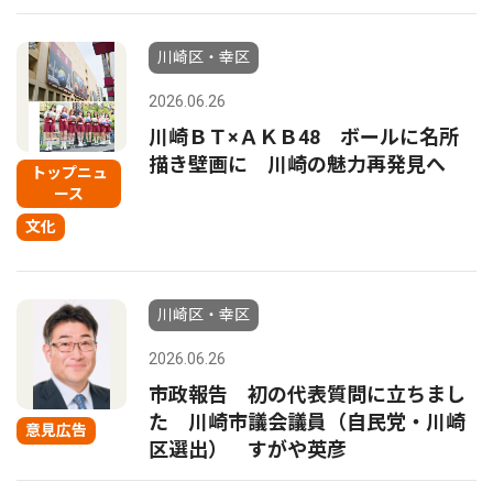
川崎区・幸区
2026.06.26
川崎ＢＴ×ＡＫＢ48 ボールに名所
描き壁画に 川崎の魅力再発見へ
トップニュ
ース
文化
川崎区・幸区
2026.06.26
市政報告 初の代表質問に立ちまし
た 川崎市議会議員（自民党・川崎
意見広告
区選出） すがや英彦