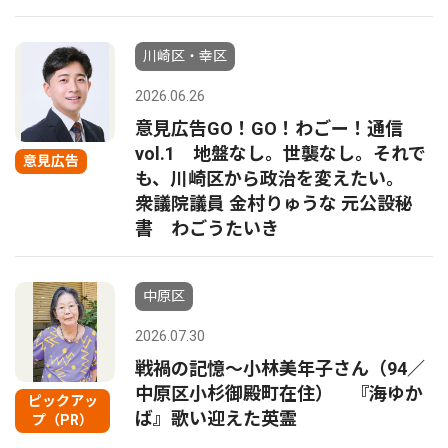
川崎区・幸区
2026.06.26
意見広告GO！GO！わごー！通信
vol.1 地盤なし。世襲なし。それで
意見広告
も、川崎区から政治を変えたい。
衆議院議員 金村りゅうな 元公設秘
書 わごうたいき
中原区
2026.07.30
戦禍の記憶〜小林美年子さん（94／
中原区小杉御殿町在住） 『海ゆか
ピックアッ
ば』歌い迎えた英霊
プ（PR）