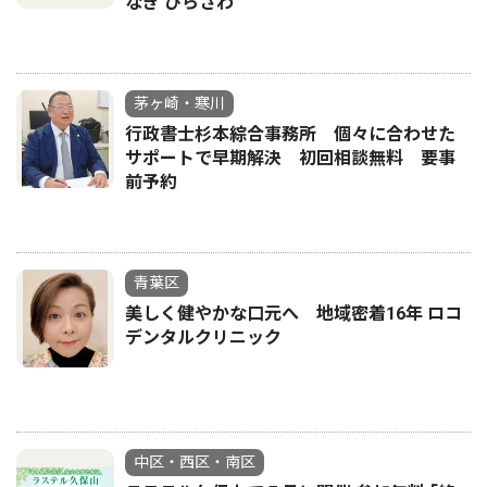
なぎ ひらさわ
茅ヶ崎・寒川
行政書士杉本綜合事務所 個々に合わせた
サポートで早期解決 初回相談無料 要事
前予約
青葉区
美しく健やかな口元へ 地域密着16年 ロコ
デンタルクリニック
中区・西区・南区