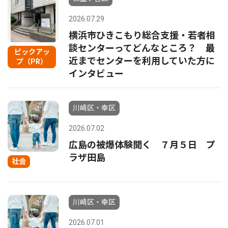
2026.07.29
横浜市ひきこもり総合支援・若者相
談センターってどんなところ？ 最
ピックアッ
近までセンターを利用していた方に
プ（PR）
インタビュー
川崎区・幸区
2026.07.02
広島の被爆体験聞く ７月５日 プ
ラザ田島
社会
川崎区・幸区
2026.07.01