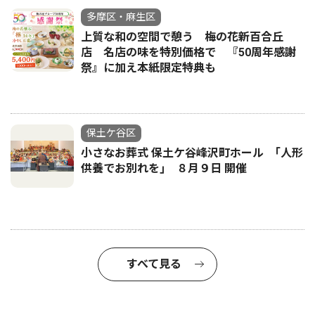
多摩区・麻生区
上質な和の空間で憩う 梅の花新百合丘
店 名店の味を特別価格で 『50周年感謝
祭』に加え本紙限定特典も
保土ケ谷区
小さなお葬式 保土ケ谷峰沢町ホール ｢人形
供養でお別れを｣ ８月９日 開催
すべて見る