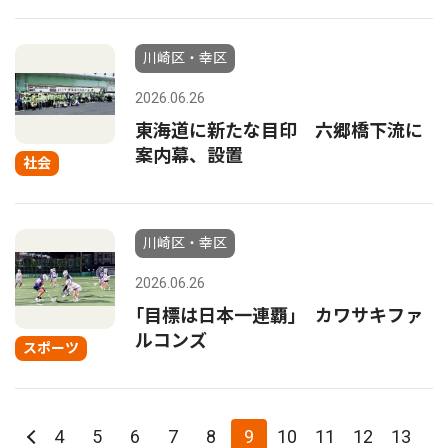
川崎区・幸区
2026.06.26
東海道に新たな目印 六郷橋下流に
案内幕、設置
社会
川崎区・幸区
2026.06.26
｢目標は日本一連覇｣ カワサキファ
ルコンズ
スポーツ
4
5
6
7
8
9
10
11
12
13