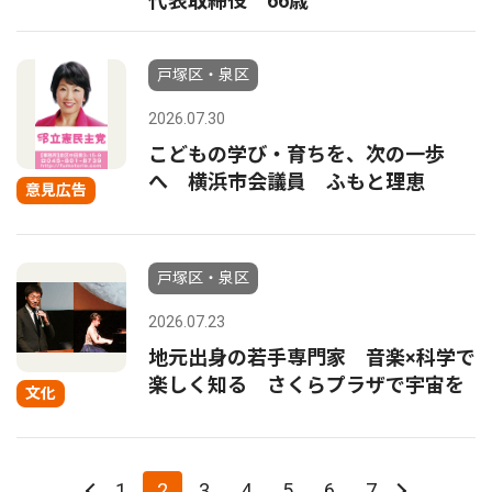
代表取締役 66歳
戸塚区・泉区
2026.07.30
こどもの学び・育ちを、次の一歩
へ 横浜市会議員 ふもと理恵
意見広告
戸塚区・泉区
2026.07.23
地元出身の若手専門家 音楽×科学で
楽しく知る さくらプラザで宇宙を
文化
1
2
3
4
5
6
7