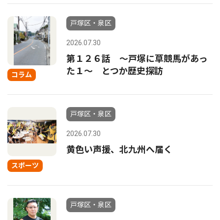
戸塚区・泉区
2026.07.30
第１２６話 〜戸塚に草競馬があっ
た１〜 とつか歴史探訪
コラム
戸塚区・泉区
2026.07.30
黄色い声援、北九州へ届く
スポーツ
戸塚区・泉区