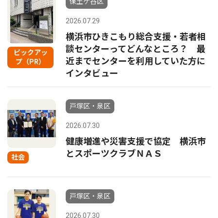
保土ケ谷区
2026.07.29
横浜市ひきこもり総合支援・若者相
談センターってどんなところ？ 最
ピックアッ
近までセンターを利用していた方に
プ（PR）
インタビュー
戸塚区・泉区
2026.07.30
健康増進や災害支援で協定 横浜市
とスポーツクラブＮＡＳ
社会
戸塚区・泉区
2026.07.30