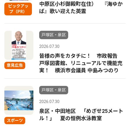
中原区小杉御殿町在住） 『海ゆか
ピックアッ
ば』歌い迎えた英霊
プ（PR）
戸塚区・泉区
2026.07.30
皆様の声をカタチに！ 市政報告
戸塚図書館、リニューアルで機能充
意見広告
実！ 横浜市会議員 中島みつのり
戸塚区・泉区
2026.07.30
泉区・中田地区 「めざせ25メート
ル！」 夏の恒例水泳教室
スポーツ