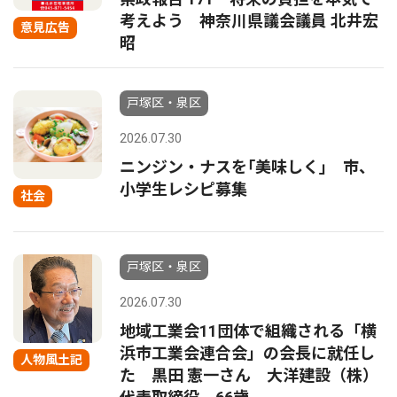
考えよう 神奈川県議会議員 北井宏
意見広告
昭
戸塚区・泉区
2026.07.30
ニンジン・ナスを｢美味しく｣ 市、
小学生レシピ募集
社会
戸塚区・泉区
2026.07.30
地域工業会11団体で組織される「横
浜市工業会連合会」の会長に就任し
人物風土記
た 黒田 憲一さん 大洋建設（株）