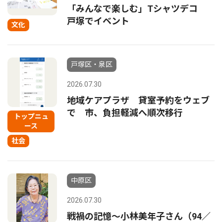
「みんなで楽しむ」Tシャツデコ
戸塚でイベント
文化
戸塚区・泉区
2026.07.30
地域ケアプラザ 貸室予約をウェブ
で 市、負担軽減へ順次移行
トップニュ
ース
社会
中原区
2026.07.30
戦禍の記憶〜小林美年子さん（94／