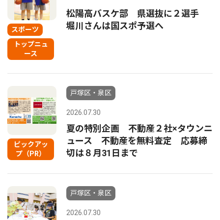
松陽高バスケ部 県選抜に２選手
堀川さんは国スポ予選へ
スポーツ
トップニュ
ース
戸塚区・泉区
2026.07.30
夏の特別企画 不動産２社×タウンニ
ュース 不動産を無料査定 応募締
ピックアッ
切は８月31日まで
プ（PR）
戸塚区・泉区
2026.07.30