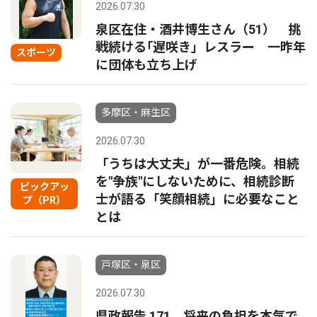
2026.07.30
泉区在住・酒井博生さん（51） 挑
戦続ける｢遅咲き」レスラー 一昨年
スポーツ
に団体も立ち上げ
多摩区・麻生区
2026.07.30
「うちは大丈夫」が一番危険。相続
を"争族"にしないために、相続診断
ピックアッ
士が語る「笑顔相続」に必要なこと
プ（PR）
とは
戸塚区・泉区
2026.07.30
県政報告 171 将来の負担を本気で