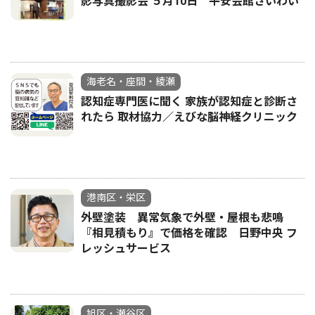
影写真撮影会 ５月10日 平安会館さいわい
海老名・座間・綾瀬
認知症専門医に聞く 家族が認知症と診断さ
れたら 取材協力／えびな脳神経クリニック
港南区・栄区
外壁塗装 異常気象で外壁・屋根も悲鳴
『相見積もり』で価格を確認 日野中央 フ
レッシュサービス
旭区・瀬谷区