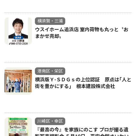
横須賀・三浦
ウスイホーム追浜店 室内荷物も丸っと〝お
まかせ売却〟
港南区・栄区
横浜版Ｙ-ＳＤＧｓの上位認証 原点は｢人と
街を豊かにする｣ 根本建設株式会社
川崎区・幸区
『最高の今』を家族にのこす プロが撮る遺