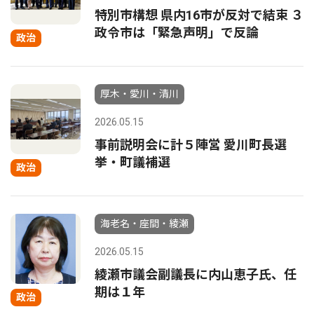
特別市構想 県内16市が反対で結束 ３
政令市は「緊急声明」で反論
政治
厚木・愛川・清川
2026.05.15
事前説明会に計５陣営 愛川町長選
挙・町議補選
政治
海老名・座間・綾瀬
2026.05.15
綾瀬市議会副議長に内山恵子氏、任
期は１年
政治