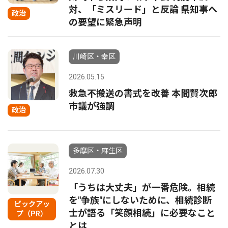
対、「ミスリード」と反論 県知事へ
政治
の要望に緊急声明
川崎区・幸区
2026.05.15
救急不搬送の書式を改善 本間賢次郎
市議が強調
政治
多摩区・麻生区
2026.07.30
「うちは大丈夫」が一番危険。相続
を"争族"にしないために、相続診断
ピックアッ
士が語る「笑顔相続」に必要なこと
プ（PR）
とは