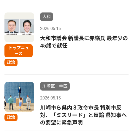
大和
2026.05.15
大和市議会 新議長に赤嶺氏 最年少の
45歳で就任
トップニュ
ース
政治
川崎区・幸区
2026.05.15
川崎市ら県内３政令市長 特別市反
対、「ミスリード」と反論 県知事へ
政治
の要望に緊急声明