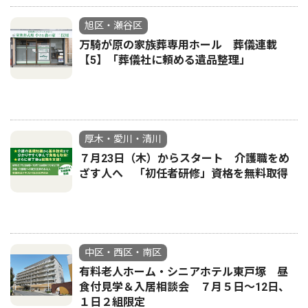
旭区・瀬谷区
万騎が原の家族葬専用ホール 葬儀連載
【5】「葬儀社に頼める遺品整理」
厚木・愛川・清川
７月23日（木）からスタート 介護職をめ
ざす人へ 「初任者研修」資格を無料取得
中区・西区・南区
有料老人ホーム・シニアホテル東戸塚 昼
食付見学＆入居相談会 ７月５日〜12日、
１日２組限定