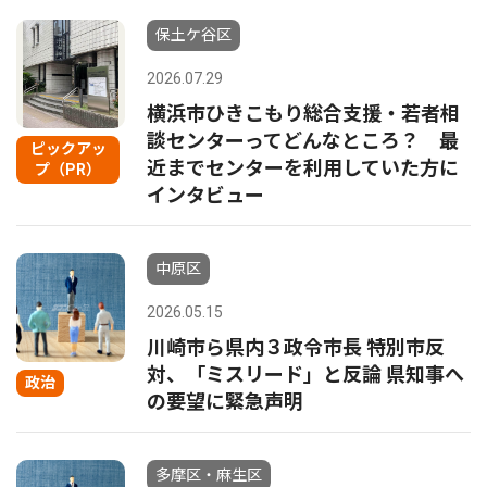
保土ケ谷区
2026.07.29
横浜市ひきこもり総合支援・若者相
談センターってどんなところ？ 最
ピックアッ
近までセンターを利用していた方に
プ（PR）
インタビュー
中原区
2026.05.15
川崎市ら県内３政令市長 特別市反
対、「ミスリード」と反論 県知事へ
政治
の要望に緊急声明
多摩区・麻生区