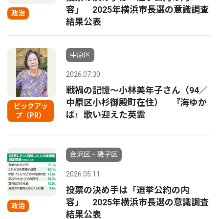
容」 2025年横浜市長選の意識調査
政治
結果公表
中原区
2026.07.30
戦禍の記憶〜小林美年子さん（94／
中原区小杉御殿町在住） 『海ゆか
ピックアッ
ば』歌い迎えた英霊
プ（PR）
金沢区・磯子区
2026.05.11
投票の決め手は「選挙公約の内
容」 2025年横浜市長選の意識調査
政治
結果公表