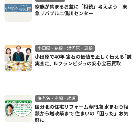
家族が集まるお盆に「相続」考えよう 東
急リバブル二俣川センター
小田原・箱根・湯河原・真鶴
小田原で40年 宝石の価値を正しく伝える｢誠
実査定｣ ルフランビジュの安心宝石買取
海老名・座間・綾瀬
国分北の住宅リフォーム専門店 水まわり相
談から増改築まで 住まいの「困った」お気
軽に