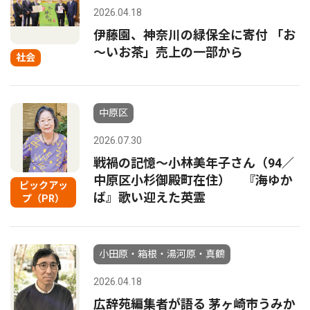
2026.04.18
伊藤園、神奈川の緑保全に寄付 「お
～いお茶」売上の一部から
社会
中原区
2026.07.30
戦禍の記憶〜小林美年子さん（94／
中原区小杉御殿町在住） 『海ゆか
ピックアッ
ば』歌い迎えた英霊
プ（PR）
小田原・箱根・湯河原・真鶴
2026.04.18
広辞苑編集者が語る 茅ヶ崎市うみか