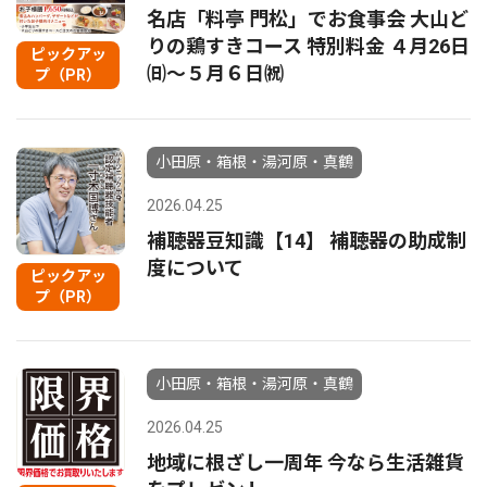
名店「料亭 門松」でお食事会 大山ど
りの鶏すきコース 特別料金 ４月26日
ピックアッ
㈰～５月６日㈷
プ（PR）
小田原・箱根・湯河原・真鶴
2026.04.25
補聴器豆知識【14】 補聴器の助成制
度について
ピックアッ
プ（PR）
小田原・箱根・湯河原・真鶴
2026.04.25
地域に根ざし一周年 今なら生活雑貨