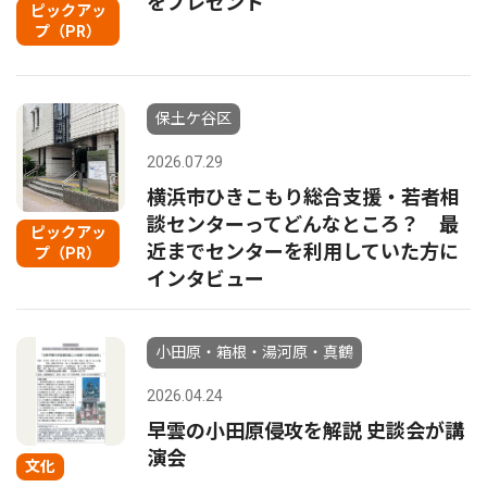
をプレゼント
ピックアッ
プ（PR）
保土ケ谷区
2026.07.29
横浜市ひきこもり総合支援・若者相
談センターってどんなところ？ 最
ピックアッ
近までセンターを利用していた方に
プ（PR）
インタビュー
小田原・箱根・湯河原・真鶴
2026.04.24
早雲の小田原侵攻を解説 史談会が講
演会
文化