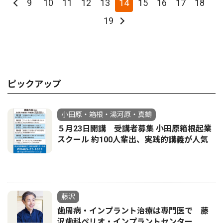
9
10
11
12
13
14
15
16
17
18
19
ピックアップ
小田原・箱根・湯河原・真鶴
５月23日開講 受講者募集 小田原箱根起業
スクール 約100人輩出、実践的講義が人気
藤沢
歯周病・インプラント治療は専門医で 藤
沢歯科ペリオ・インプラントセンター