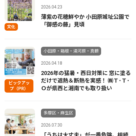
2026.04.23
薄紫の花穂鮮やか 小田原城址公園で
「御感の藤」見頃
文化
小田原・箱根・湯河原・真鶴
2026.04.18
2026年の猛暑・西日対策に 窓に塗る
だけで遮熱＆断熱を実感！ ㈱Ｔ･Ｔ･
ピックアッ
Ｏが県西と湘南でも取り扱い
プ（PR）
多摩区・麻生区
2026.07.30
「うちは大丈夫」が一番危険。相続