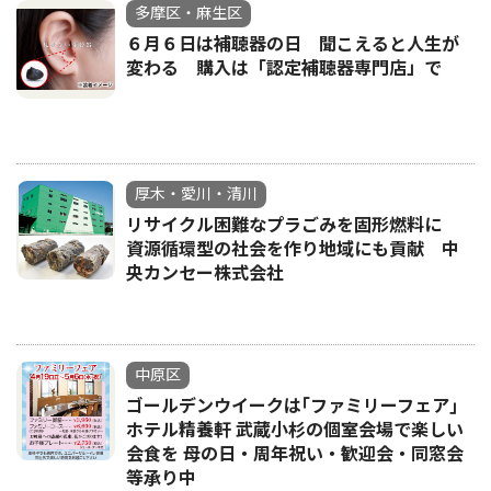
多摩区・麻生区
６月６日は補聴器の日 聞こえると人生が
変わる 購入は「認定補聴器専門店」で
厚木・愛川・清川
リサイクル困難なプラごみを固形燃料に
資源循環型の社会を作り地域にも貢献 中
央カンセー株式会社
中原区
ゴールデンウイークは｢ファミリーフェア｣
ホテル精養軒 武蔵小杉の個室会場で楽しい
会食を 母の日・周年祝い・歓迎会・同窓会
等承り中