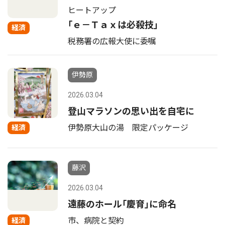
ヒートアップ
｢ｅ－Ｔａｘは必殺技｣
経済
税務署の広報大使に委嘱
伊勢原
2026.03.04
登山マラソンの思い出を自宅に
伊勢原大山の湯 限定パッケージ
経済
藤沢
2026.03.04
遠藤のホール｢慶育｣に命名
市、病院と契約
経済