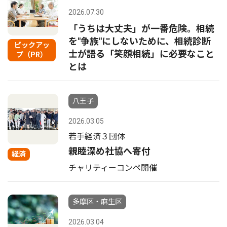
2026.07.30
「うちは大丈夫」が一番危険。相続
を"争族"にしないために、相続診断
ピックアッ
士が語る「笑顔相続」に必要なこと
プ（PR）
とは
八王子
2026.03.05
若手経済３団体
親睦深め社協へ寄付
経済
チャリティーコンペ開催
多摩区・麻生区
2026.03.04