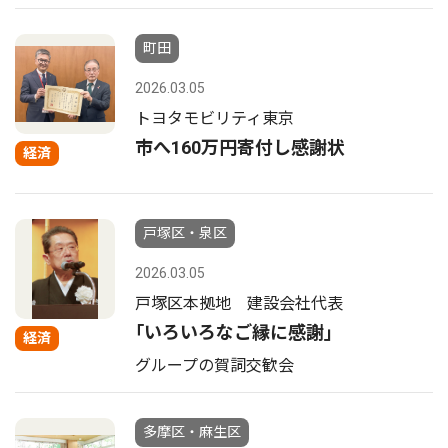
町田
2026.03.05
トヨタモビリティ東京
市へ160万円寄付し感謝状
経済
戸塚区・泉区
2026.03.05
戸塚区本拠地 建設会社代表
｢いろいろなご縁に感謝｣
経済
グループの賀詞交歓会
多摩区・麻生区