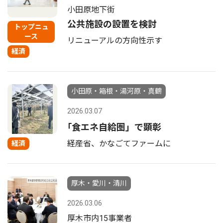
小田原地下街
公共施設の設置を検討
トップニュ
ース
リニューアルの方向性示す
経済
小田原・箱根・湯河原・真鶴
2026.03.07
｢食エネ自給圏」で顕彰
経産省、かなごてファームに
経済
厚木・愛川・清川
2026.03.06
厚木市内15事業者