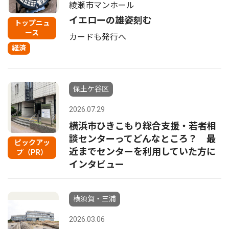
綾瀬市マンホール
イエローの雄姿刻む
トップニュ
ース
カードも発行へ
経済
保土ケ谷区
2026.07.29
横浜市ひきこもり総合支援・若者相
談センターってどんなところ？ 最
ピックアッ
近までセンターを利用していた方に
プ（PR）
インタビュー
横須賀・三浦
2026.03.06