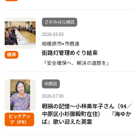
さがみはら緑区
2026.03.03
相模原市×市商連
街路灯管理めぐり結束
経済
「安全確保へ、解決の道筋を｣
中原区
2026.07.30
戦禍の記憶〜小林美年子さん（94／
中原区小杉御殿町在住） 『海ゆか
ピックアッ
ば』歌い迎えた英霊
プ（PR）