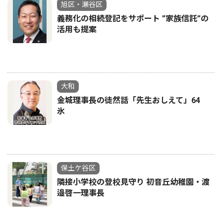
旭区・瀬谷区
義務化の相続登記をサポート ”家族信託”の
活用も提案
大和
金城理事長の徒然話「先生おしえて」64
氷
保土ケ谷区
隣接小学校の登校見守り 初音丘幼稚園・渡
邉啓一理事長