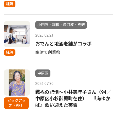
経済
小田原・箱根・湯河原・真鶴
2026.02.21
おでんと地酒老舗がコラボ
籠淸で創業祭
経済
中原区
2026.07.30
戦禍の記憶〜小林美年子さん（94／
中原区小杉御殿町在住） 『海ゆか
ピックアッ
ば』歌い迎えた英霊
プ（PR）