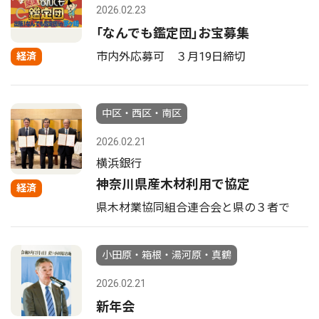
2026.02.23
｢なんでも鑑定団｣お宝募集
市内外応募可 ３月19日締切
経済
中区・西区・南区
2026.02.21
横浜銀行
神奈川県産木材利用で協定
経済
県木材業協同組合連合会と県の３者で
小田原・箱根・湯河原・真鶴
2026.02.21
新年会