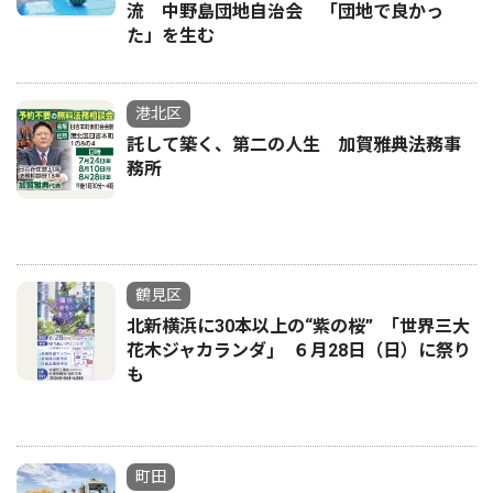
流 中野島団地自治会 「団地で良かっ
た」を生む
港北区
託して築く、第二の人生 加賀雅典法務事
務所
鶴見区
北新横浜に30本以上の“紫の桜” ｢世界三大
花木ジャカランダ｣ ６月28日（日）に祭り
も
町田