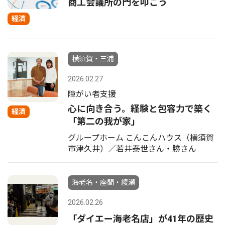
商工会議所の門を叩こう
経済
横須賀・三浦
2026.02.27
障がい者支援
心に向き合う。経験と包容力で築く
経済
「第二の我が家」
グループホーム こんこんハウス（横須賀
市津久井）／若井泰世さん・勝さん
海老名・座間・綾瀬
2026.02.26
「ダイエー海老名店」が41年の歴史