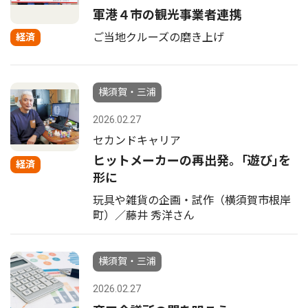
軍港４市の観光事業者連携
ご当地クルーズの磨き上げ
経済
横須賀・三浦
2026.02.27
セカンドキャリア
ヒットメーカーの再出発。｢遊び｣を
経済
形に
玩具や雑貨の企画・試作（横須賀市根岸
町）／藤井 秀洋さん
横須賀・三浦
2026.02.27