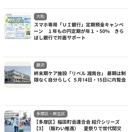
大和
スマホ専用「ＵＩ銀行」定期預金キャンペ
ーン １年もの円定期が年１・50％ きら
ぼし銀行で対面サポート
藤沢
終末期ケア施設「リベル 湘南台」 最期は制
限なく自分らしく ５月14日・15日に内覧会
多摩区・麻生区
【多摩区】稲田町会連合会 紹介シリーズ
【3】（賑わい推進） 夏祭りで世代間交