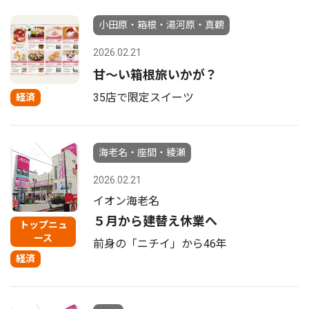
小田原・箱根・湯河原・真鶴
2026.02.21
甘〜い箱根旅いかが？
35店で限定スイーツ
経済
海老名・座間・綾瀬
2026.02.21
イオン海老名
５月から建替え休業へ
トップニュ
ース
前身の「ニチイ」から46年
経済