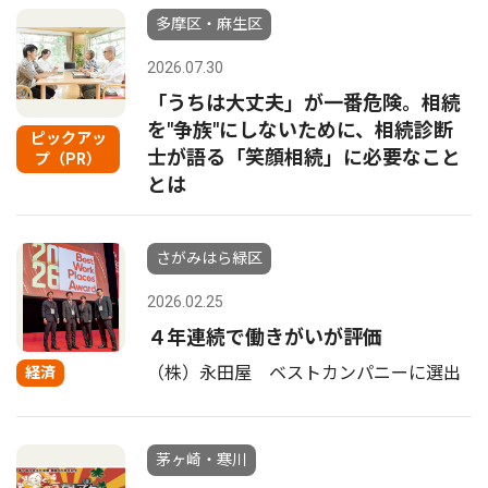
多摩区・麻生区
2026.07.30
「うちは大丈夫」が一番危険。相続
を"争族"にしないために、相続診断
ピックアッ
士が語る「笑顔相続」に必要なこと
プ（PR）
とは
さがみはら緑区
2026.02.25
４年連続で働きがいが評価
（株）永田屋 ベストカンパニーに選出
経済
茅ヶ崎・寒川