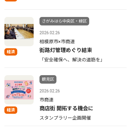
さがみはら中央区・緑区
2026.02.26
相模原市×市商連
街路灯管理めぐり結束
経済
「安全確保へ、解決の道筋を」
鶴見区
2026.02.26
市商連
商店街 開拓する機会に
経済
スタンプラリー企画開催