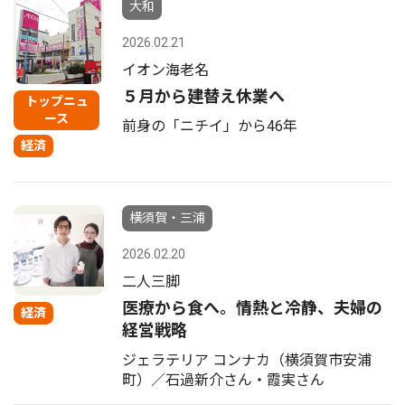
大和
2026.02.21
イオン海老名
５月から建替え休業へ
トップニュ
ース
前身の「ニチイ」から46年
経済
横須賀・三浦
2026.02.20
二人三脚
医療から食へ。情熱と冷静、夫婦の
経済
経営戦略
ジェラテリア コンナカ（横須賀市安浦
町）／石過新介さん・霞実さん