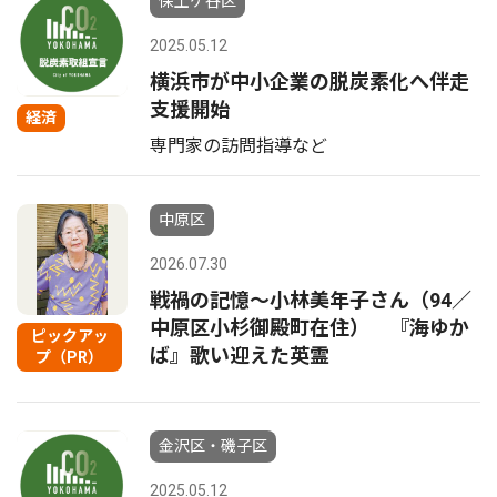
保土ケ谷区
2025.05.12
横浜市が中小企業の脱炭素化へ伴走
支援開始
経済
専門家の訪問指導など
中原区
2026.07.30
戦禍の記憶〜小林美年子さん（94／
中原区小杉御殿町在住） 『海ゆか
ピックアッ
ば』歌い迎えた英霊
プ（PR）
金沢区・磯子区
2025.05.12