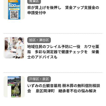
青葉区
県が賃上げを後押し 賃金アップ支援金の
申請受付中
旭区・瀬谷区
地域住民のフレイル予防に一役 カワセ薬
局 多彩な測定器で健康チェックを 栄養
士のアドバイスも
戸塚区・泉区
いずみの丘観音墓苑 樹木葬の無料個別相談
会 泉区岡津町 継承者不在の悩み解決