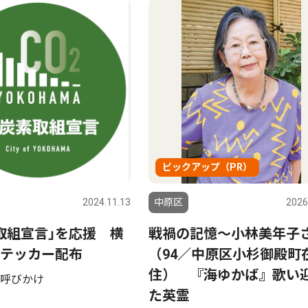
ピックアップ（PR）
2024.11.13
中原区
2026
取組宣言｣を応援 横
戦禍の記憶〜小林美年子
テッカー配布
（94／中原区小杉御殿町
住） 『海ゆかば』歌い
呼びかけ
た英霊