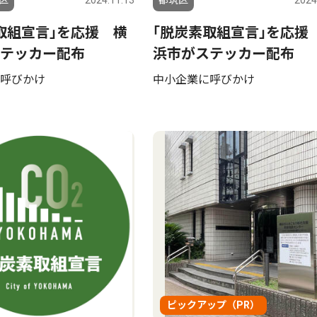
区
2024.11.13
都筑区
2024
取組宣言｣を応援 横
｢脱炭素取組宣言｣を応援
テッカー配布
浜市がステッカー配布
呼びかけ
中小企業に呼びかけ
ピックアップ（PR）