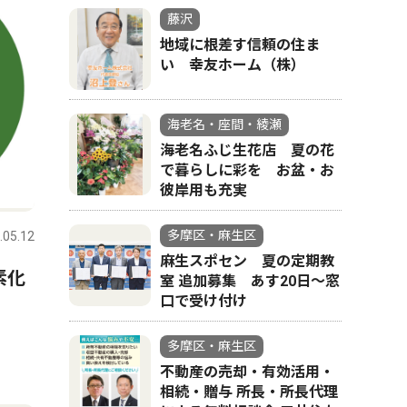
藤沢
地域に根差す信頼の住ま
い 幸友ホーム（株）
海老名・座間・綾瀬
海老名ふじ生花店 夏の花
で暮らしに彩を お盆・お
彼岸用も充実
多摩区・麻生区
.05.12
麻生スポセン 夏の定期教
素化
室 追加募集 あす20日〜窓
口で受け付け
多摩区・麻生区
不動産の売却・有効活用・
相続・贈与 所長・所長代理