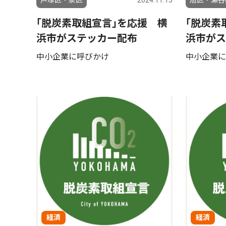
戸塚区・泉区
2024.11.13
旭区・瀬谷
｢脱炭素取組宣言｣を応援 横
｢脱炭素
浜市がステッカー配布
浜市がス
中小企業に呼びかけ
中小企業に
経済
経済