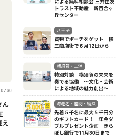
による無料相談会 三井住友
トラスト不動産 新百合ヶ
丘センター
八王子
買物でポーチをゲット 横
三商店街で６月12日から
横須賀・三浦
特別対談 横須賀の未来を
奏でる協働 〜文化・芸術
による地域の魅力創出〜
.07.30
さん
海老名・座間・綾瀬
先着５千名に最大５千円分
在
のギフトカード！ 年金ダ
迎え
ブルプレゼント企画 きら
ぼし銀行で11月30日まで