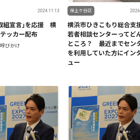
2024.11.13
保土ケ谷区
2026
取組宣言｣を応援 横
横浜市ひきこもり総合支
テッカー配布
若者相談センターってど
ところ？ 最近までセン
呼びかけ
を利用していた方にイン
ュー