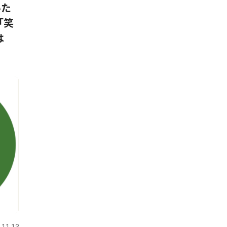
いた
「笑
は