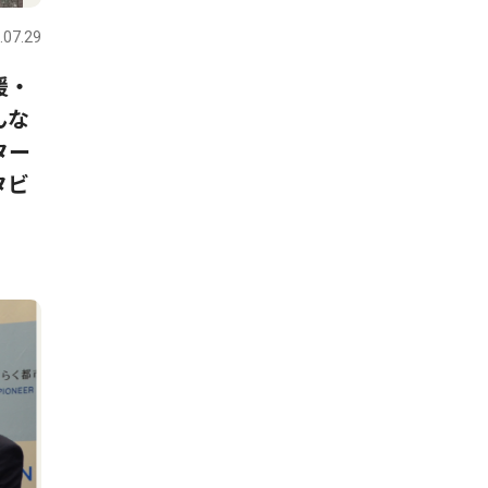
.07.29
援・
んな
ター
タビ