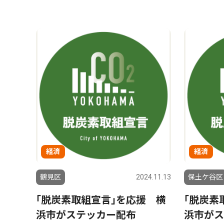
経済
経済
鶴見区
2024.11.13
保土ケ谷区
｢脱炭素取組宣言｣を応援 横
｢脱炭素
浜市がステッカー配布
浜市がス