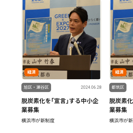
経済
経済
旭区・瀬谷区
2024.06.28
都筑区
脱炭素化を｢宣言｣する中小企
脱炭素化
業募集
業募集
横浜市が新制度
横浜市が新