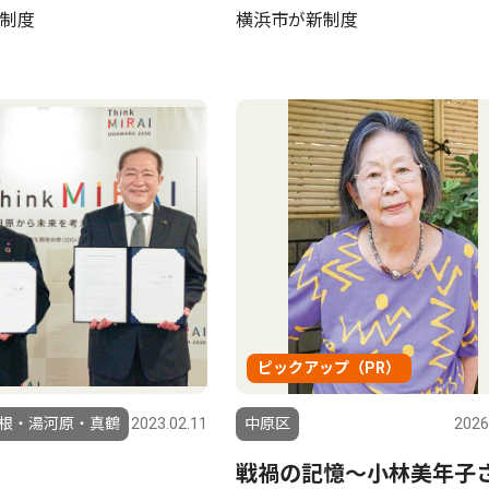
制度
横浜市が新制度
ピックアップ（PR）
根・湯河原・真鶴
2023.02.11
中原区
2026
戦禍の記憶〜小林美年子