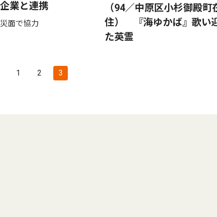
企業と連携
（94／中原区小杉御殿町
住） 『海ゆかば』歌い
災面で協力
た英霊
1
2
3