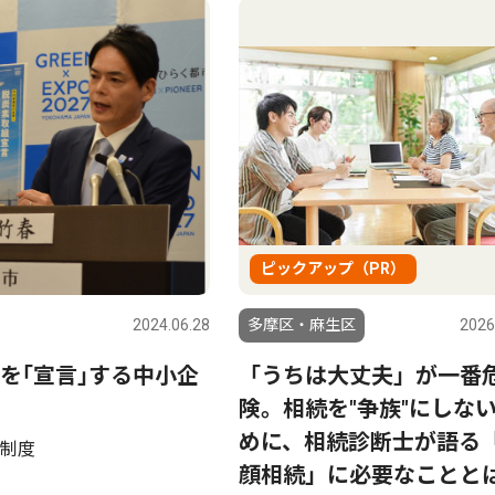
ピックアップ（PR）
2024.06.28
多摩区・麻生区
2026
を｢宣言｣する中小企
「うちは大丈夫」が一番
険。相続を"争族"にしな
めに、相続診断士が語る
制度
顔相続」に必要なことと