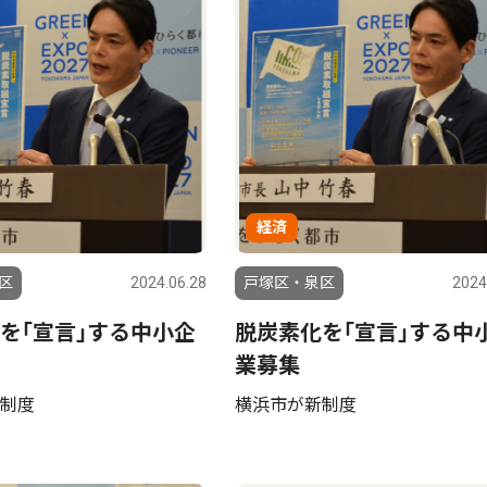
経済
区
2024.06.28
戸塚区・泉区
2024
を｢宣言｣する中小企
脱炭素化を｢宣言｣する中
業募集
制度
横浜市が新制度