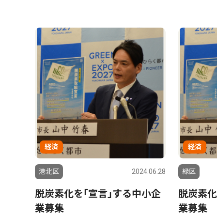
経済
経済
港北区
2024.06.28
緑区
脱炭素化を｢宣言｣する中小企
脱炭素化
業募集
業募集