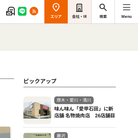
エリア
会社・IR
検索
Menu
ピックアップ
厚木・愛川・清川
味ん味ん「愛甲石田」に新
店舗 名物焼肉店 26店舗目
藤沢