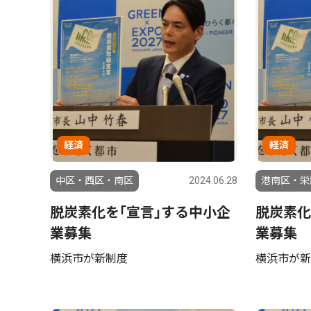
経済
経済
中区・西区・南区
2024.06.28
港南区・栄
脱炭素化を｢宣言｣する中小企
脱炭素化
業募集
業募集
横浜市が新制度
横浜市が新