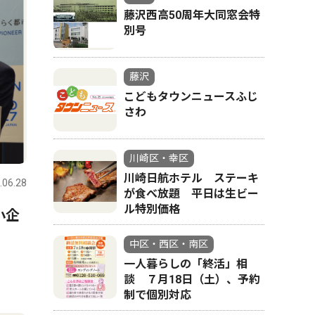
藤沢西高50周年大同窓会特
別号
藤沢
こどもタウンニュースふじ
さわ
川崎区・幸区
川崎日航ホテル ステーキ
.06.28
が食べ放題 平日は生ビー
ル特別価格
小企
中区・西区・南区
一人暮らしの「終活」相
談 ７月18日（土）、予約
制で個別対応