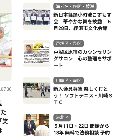
海老名・座間・綾瀬
新日本舞踊小町流こすもす
会 華やかな舞を披露 ６
月28日、綾瀬市文化会館
戸塚区・泉区
戸塚区原宿のカウンセリン
グサロン 心の整理をサポ
ート
川崎区・幸区
新入会員募集 楽しく打と
.07.30
う！ ソフトテニス・川崎Ｓ
危
ＴＣ
いた
港北区
「笑
５月11日・22日 開始から
は
18年 無料で法務相談 予約