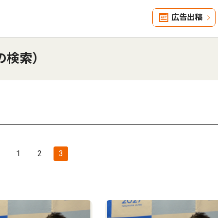
広告出稿
の検索）
1
2
3