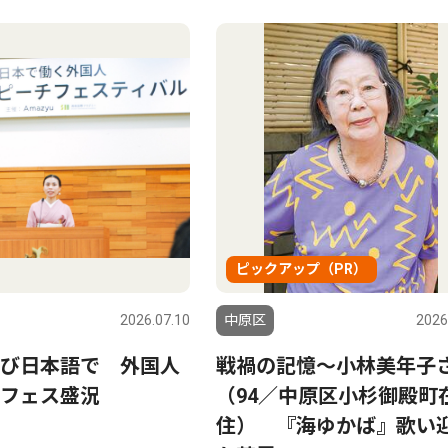
ピックアップ（PR）
2026.07.10
中原区
2026
び日本語で 外国人
戦禍の記憶〜小林美年子
フェス盛況
（94／中原区小杉御殿町
住） 『海ゆかば』歌い