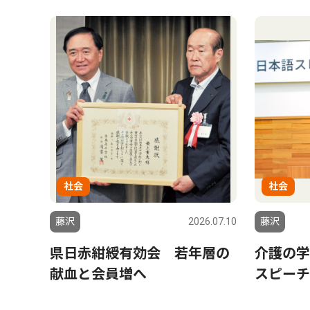
社会
社会
藤沢
2026.07.10
藤沢
県日赤紺綬有効会 若年層の
介護の学
献血と会員増へ
スピーチ