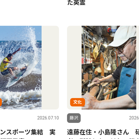
た英霊
文化
2026.07.10
藤沢
2026
ンスポーツ集結 実
遠藤在住・小島隆さん 