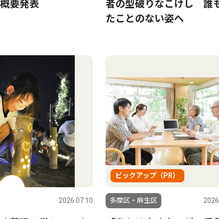
概要発表
者の型破りなこけし 誰
たことのない姿へ
ピックアップ（PR）
2026.07.10
多摩区・麻生区
2026