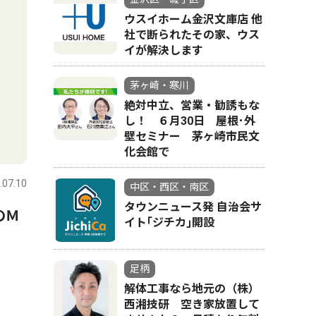
ウスイホーム金沢文庫店 他
社で断られたその家、ウス
イが解決します
茅ヶ崎・寒川
絶対中立、営業・勧誘もな
し！ ６月30日 屋根･外
壁セミナー 茅ヶ崎市民文
化会館で
.07.10
中区・西区・南区
タウンニュース発 自治会サ
のＭ
イト｢ジチカ｣開設
足柄
解体工事なら地元の（株）
西湘技研 空き家放置して