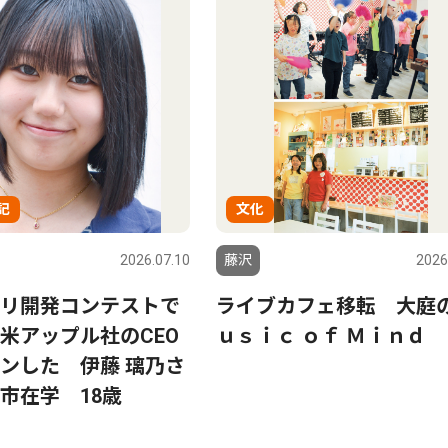
記
文化
2026.07.10
藤沢
2026
リ開発コンテストで
ライブカフェ移転 大庭
米アップル社のCEO
ｕｓｉｃ ｏｆ Ｍｉｎｄ
ンした 伊藤 璃乃さ
市在学 18歳