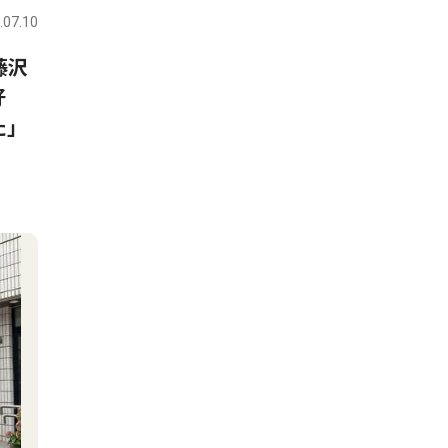
.07.10
藤沢
好
た」