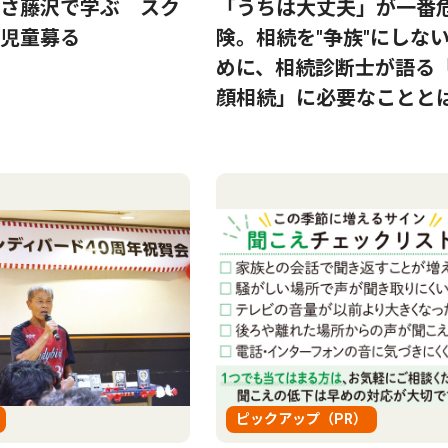
さ藤沢で学ぶ スク
「うちは大丈夫」が一番
児童募る
険。相続を"争族"にしな
めに、相続診断士が語る
顔相続」に必要なことと
ピックアップ（PR）