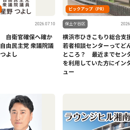
ピックアップ（PR）
2026.07.10
保土ケ谷区
2026
 自衛官確保へ確か
横浜市ひきこもり総合支
自由民主党 衆議院議
若者相談センターってど
つよし
ところ？ 最近までセン
を利用していた方にイン
ュー