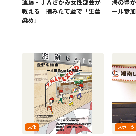
遠藤・ＪＡさがみ女性部会が
海の豊か
教える 摘みたて藍で「生葉
ール参加
染め」
文化
スポーツ