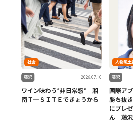
社会
人物風土
藤沢
2026.07.10
藤沢
ワイン味わう”非日常感” 湘
国際アプ
南Ｔ─ＳＩＴＥできょうから
勝ち抜き
にプレゼ
ん 藤沢