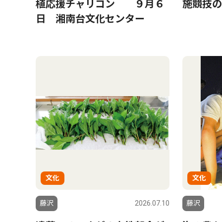
植応援チャリコン ９月６
施競技の
日 湘南台文化センター
文化
文化
藤沢
2026.07.10
藤沢