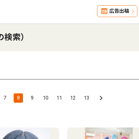
広告出稿
の検索）
7
8
9
10
11
12
13