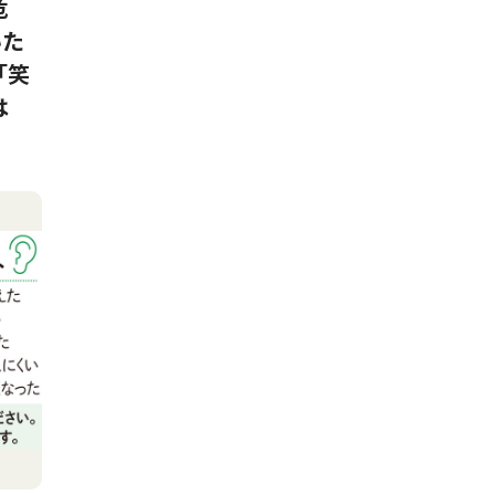
危
いた
「笑
は