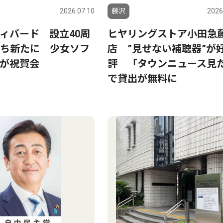
2026.07.10
藤沢
2026
ィバード 設立40周
ヒヤリングストア小田急
ち新たに 少女ソフ
店 ”見せない補聴器”が
が祝賀会
評 「タウンニュース見
で貸出が無料に