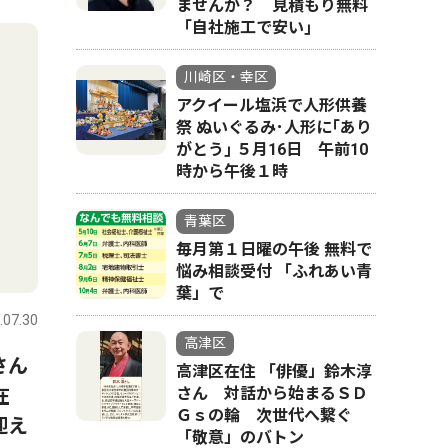
ませんか？ 見積もり無料
「自社施工で安い｣
川崎区・幸区
アクイール塩浜で人形供養
祭 ぬいぐるみ･人形に｢あり
がとう｣ ５月16日 午前10
時から午後１時
青葉区
毎月第１日曜の午後 無料で
悩み相談受付 「ふれあい青
葉」で
.07.30
高津区
さん
高津区在住 「俳優」鈴木淳
在
さん 対話から始まるＳＤ
Ｇｓの輪 次世代へ繋ぐ
迎え
「敬意」のバトン