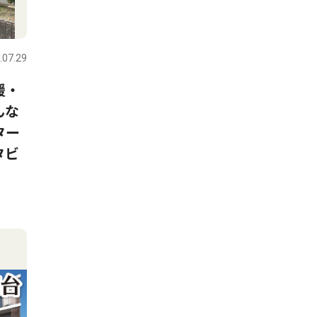
.07.29
援・
んな
ター
タビ