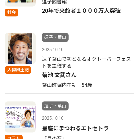
逗子図書館
20年で来館者１０００万人突破
社会
逗子・葉山
2025.10.10
逗子葉山で初となるオクトーバーフェス
トを主催する
人物風土記
菊池 文武さん
葉山町堀内在勤 54歳
逗子・葉山
2025.10.10
星座にまつわるエトセトラ
「月の石」
コラム