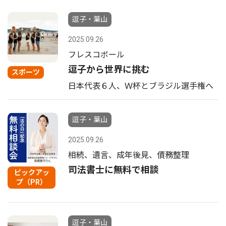
逗子・葉山
2025.09.26
フレスコボール
逗子から世界に挑む
スポーツ
日本代表６人、Ｗ杯とブラジル選手権へ
逗子・葉山
2025.09.26
相続、遺言、成年後見、債務整理
司法書士に無料で相談
ピックアッ
プ（PR）
逗子・葉山