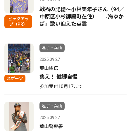
戦禍の記憶〜小林美年子さん（94／
中原区小杉御殿町在住） 『海ゆか
ピックアッ
ば』歌い迎えた英霊
プ（PR）
逗子・葉山
2025.09.27
葉山駅伝
集え！ 健脚自慢
スポーツ
参加受付10月17まで
逗子・葉山
2025.09.27
葉山警察署