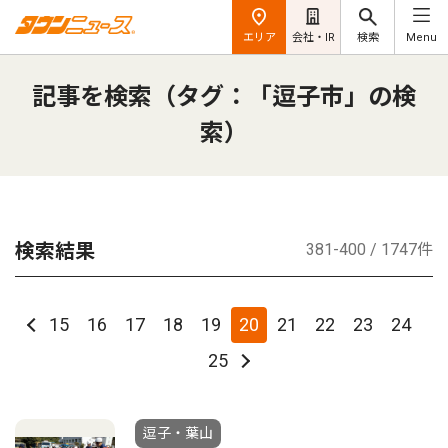
エリア
会社・IR
検索
Menu
記事を検索（タグ：「逗子市」の検
索）
検索結果
381-400 / 1747件
15
16
17
18
19
20
21
22
23
24
25
逗子・葉山