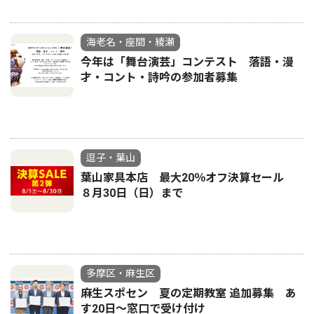
海老名・座間・綾瀬
今年は「舞台演芸」コンテスト 落語・漫
才・コント・詩吟の参加者募集
逗子・葉山
葉山家具本店 最大20％オフ決算セール
８月30日（日）まで
多摩区・麻生区
麻生スポセン 夏の定期教室 追加募集 あ
す20日〜窓口で受け付け