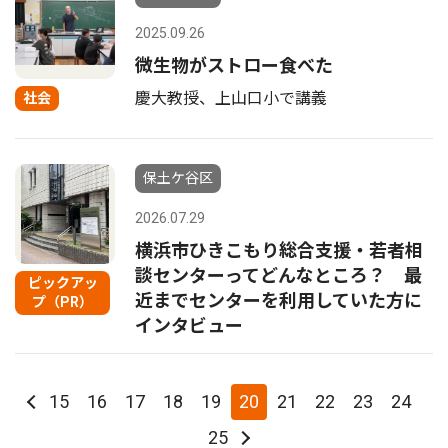
2025.09.26
微生物がストロー食べた
慶大教授、上山口小で講義
社会
保土ケ谷区
2026.07.29
横浜市ひきこもり総合支援・若者相
談センターってどんなところ？ 最
ピックアッ
近までセンターを利用していた方に
プ（PR）
インタビュー
15
16
17
18
19
20
21
22
23
24
25