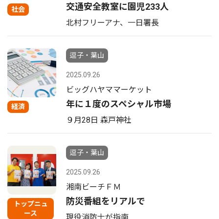
交通安全教室に園児233人
社会
北村フリーアナ、一日署長
逗子・葉山
2025.09.26
ビッグハヤママーケット
年に１度のスペシャル市場
経済
９月28日 森戸神社
逗子・葉山
2025.09.26
湘南ビーチＦＭ
防災番組をリアルで
トップニュ
ース
現役消防士が指南