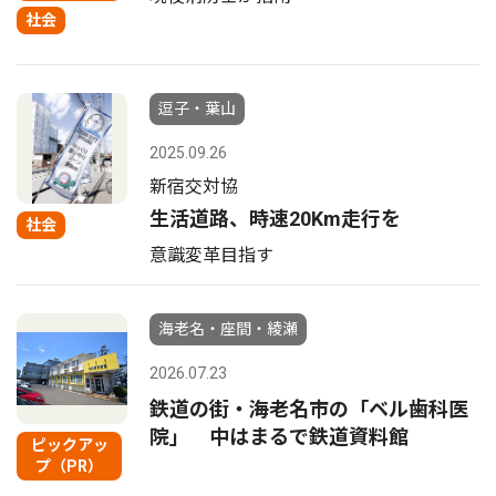
社会
逗子・葉山
2025.09.26
新宿交対協
生活道路、時速20Km走行を
社会
意識変革目指す
海老名・座間・綾瀬
2026.07.23
鉄道の街・海老名市の「ベル歯科医
院」 中はまるで鉄道資料館
ピックアッ
プ（PR）