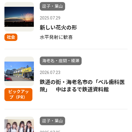
逗子・葉山
2025.07.29
新しい花火の形
水平発射に歓喜
社会
海老名・座間・綾瀬
2026.07.23
鉄道の街・海老名市の「ベル歯科医
院」 中はまるで鉄道資料館
ピックアッ
プ（PR）
逗子・葉山