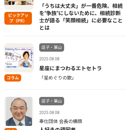
「うちは大丈夫」が一番危険。相続
を"争族"にしないために、相続診断
ピックアッ
士が語る「笑顔相続」に必要なこと
プ（PR）
とは
逗子・葉山
2025.08.08
星座にまつわるエトセトラ
「星めぐりの歌」
コラム
逗子・葉山
2025.08.08
奉仕団体 会長の横顔
人好きの頑固者