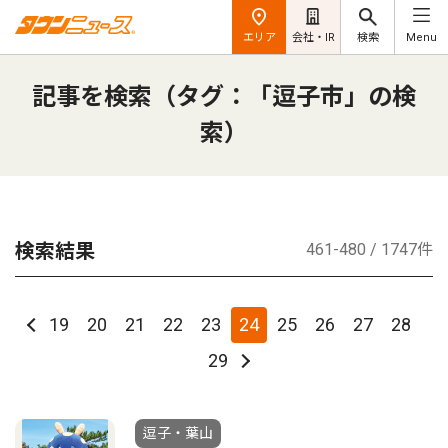
エリア
会社・IR
検索
Menu
記事を検索（タグ：「逗子市」の検
索）
検索結果
461-480 / 1747件
19
20
21
22
23
24
25
26
27
28
29
逗子・葉山