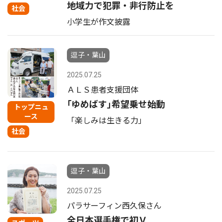
地域力で犯罪・非行防止を
社会
小学生が作文披露
逗子・葉山
2025.07.25
ＡＬＳ患者支援団体
｢ゆめばす｣希望乗せ始動
トップニュ
ース
「楽しみは生きる力」
社会
逗子・葉山
2025.07.25
パラサーフィン西久保さん
全日本選手権で初Ｖ