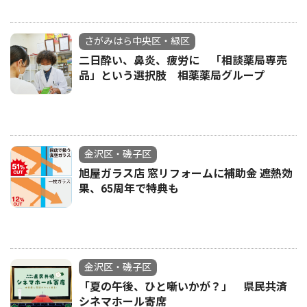
さがみはら中央区・緑区
二日酔い、鼻炎、疲労に 「相談薬局専売
品」という選択肢 相薬薬局グループ
金沢区・磯子区
旭屋ガラス店 窓リフォームに補助金 遮熱効
果、65周年で特典も
金沢区・磯子区
「夏の午後、ひと噺いかが？」 県民共済
シネマホール寄席