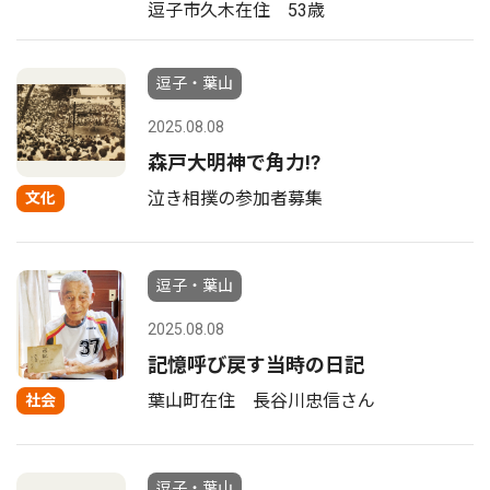
逗子市久木在住 53歳
逗子・葉山
2025.08.08
森戸大明神で角力!?
泣き相撲の参加者募集
文化
逗子・葉山
2025.08.08
記憶呼び戻す当時の日記
葉山町在住 長谷川忠信さん
社会
逗子・葉山