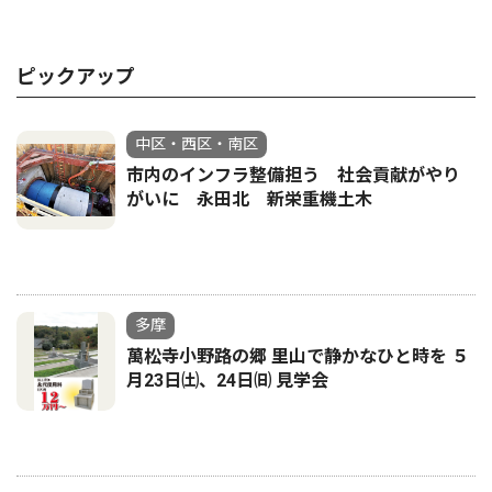
ピックアップ
中区・西区・南区
市内のインフラ整備担う 社会貢献がやり
がいに 永田北 新栄重機土木
多摩
萬松寺小野路の郷 里山で静かなひと時を ５
月23日㈯、24日㈰ 見学会