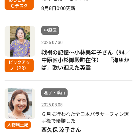
あっとほー
むデスク
8月8日0:00更新
中原区
2026.07.30
戦禍の記憶〜小林美年子さん（94／
中原区小杉御殿町在住） 『海ゆか
ピックアッ
ば』歌い迎えた英霊
プ（PR）
逗子・葉山
2025.08.08
６月に行われた全日本パラサーフィン選
手権で優勝した
人物風土記
西久保 涼子さん