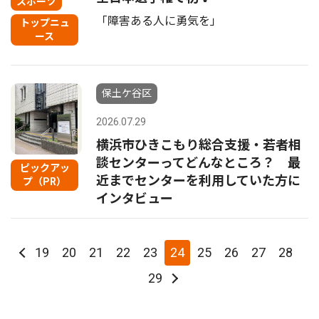
スポーツ
「障害ある人に勇気を」
トップニュ
ース
保土ケ谷区
2026.07.29
横浜市ひきこもり総合支援・若者相
談センターってどんなところ？ 最
ピックアッ
近までセンターを利用していた方に
プ（PR）
インタビュー
19
20
21
22
23
24
25
26
27
28
29