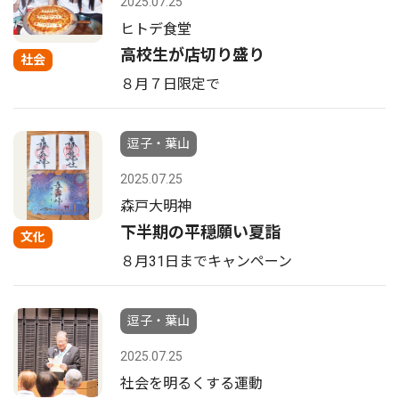
2025.07.25
ヒトデ食堂
高校生が店切り盛り
社会
８月７日限定で
逗子・葉山
2025.07.25
森戸大明神
下半期の平穏願い夏詣
文化
８月31日までキャンペーン
逗子・葉山
2025.07.25
社会を明るくする運動