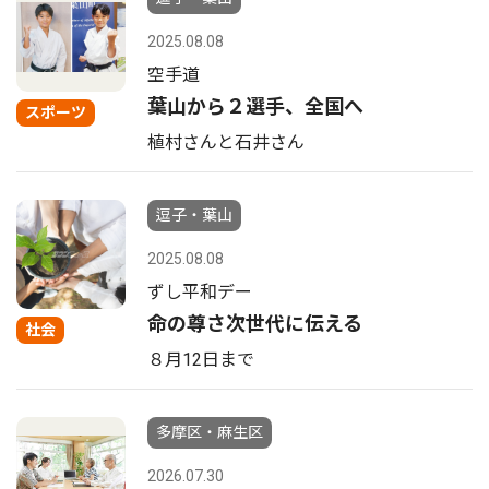
2025.08.08
空手道
葉山から２選手、全国へ
スポーツ
植村さんと石井さん
逗子・葉山
2025.08.08
ずし平和デー
命の尊さ次世代に伝える
社会
８月12日まで
多摩区・麻生区
2026.07.30