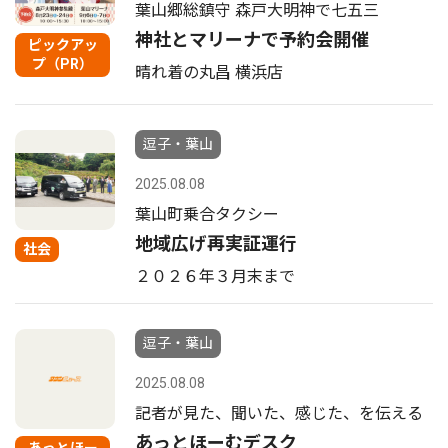
葉山郷総鎮守 森戸大明神で七五三
神社とマリーナで予約会開催
ピックアッ
プ（PR）
晴れ着の丸昌 横浜店
逗子・葉山
2025.08.08
葉山町乗合タクシー
地域広げ再実証運行
社会
２０２６年３月末まで
逗子・葉山
2025.08.08
記者が見た、聞いた、感じた、を伝える
あっとほーむデスク