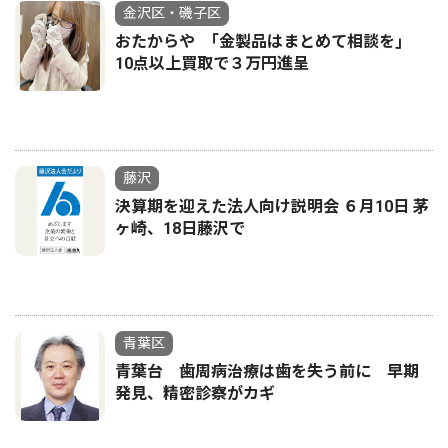
金沢区・磯子区
おたからや ｢金製品はまとめて相談を｣
10点以上買取で３万円進呈
藤沢
決算期を迎えた法人向け説明会 ６月10日 茅
ヶ崎、18日藤沢で
青葉区
青葉台 歯周病治療は歯を失う前に 早期
発見、精密診察がカギ