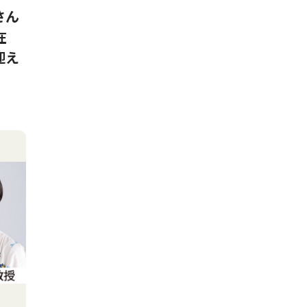
さん
在
迎え