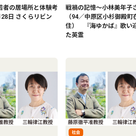
若者の居場所と体験考
戦禍の記憶〜小林美年子
月28日 さくらリビン
（94／中原区小杉御殿町
住） 『海ゆかば』歌い
た英霊
社会