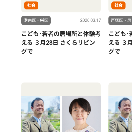
社会
社会
港南区・栄区
2026.03.17
戸塚区・泉
こども･若者の居場所と体験考
こども･
える ３月28日 さくらリビン
える ３
グで
グで