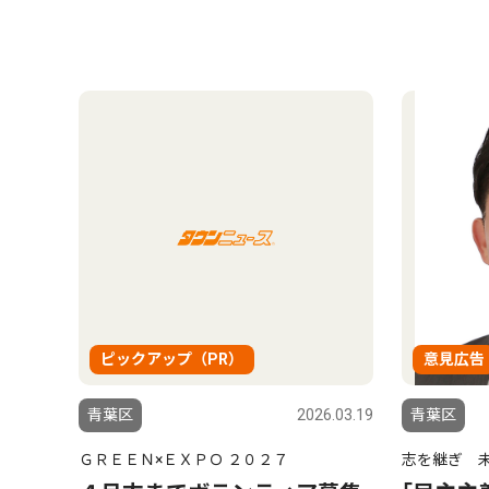
ピックアップ（PR）
意見広告
青葉区
2026.03.19
青葉区
ＧＲＥＥＮ×ＥＸＰＯ ２０２７
志を継ぎ 