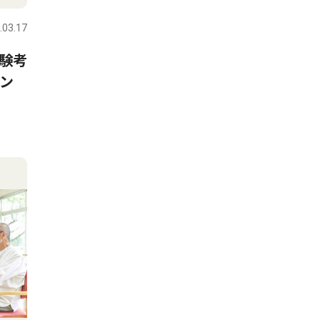
.03.17
験考
ビン