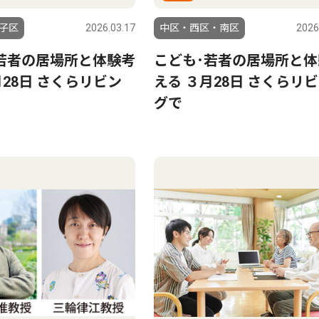
子区
2026.03.17
中区・西区・南区
2026
若者の居場所と体験考
こども･若者の居場所と体
月28日 さくらリビン
える ３月28日 さくらリ
グで