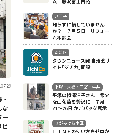
ム 藤沢富士白苑
八王子
知らずに損していません
か？ ７月５日 リフォー
ム相談会
都筑区
タウンニュース発 自治会サ
イト｢ジチカ｣開設
.07.29
平塚・大磯・二宮・中井
平塚の相澤洋子さん 希少
援・
な山葡萄を贅沢に ７月
んな
21〜26日 かごバッグ展示
ター
さがみはら南区
タビ
ＬＩＮＥの使い方をゼロか