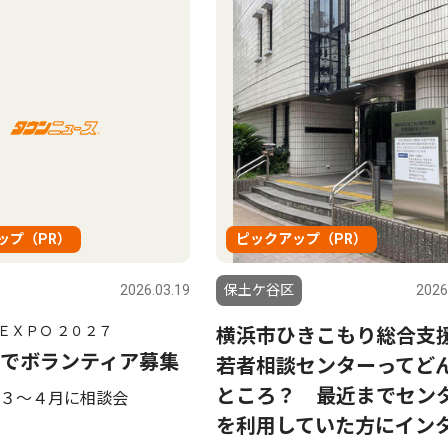
ップ（PR）
ピックアップ（PR）
2026.03.19
保土ケ谷区
2026
ＥＸＰＯ ２０２７
横浜市ひきこもり総合支
でボランティア募集
若者相談センターってど
ところ？ 最近までセン
３〜４月に相談会
を利用していた方にイン