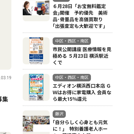
６月28日「お宝無料鑑定
会｣開催 予約優先 美術
品･骨董品を高価買取り
｢出張査定も大歓迎です｣
中区・西区・南区
市民公開講座 医療情報を見
極める ５月23日 横浜駅近
くで
中区・西区・南区
.03.19
エディオン横浜西口本店 Ｇ
Ｗはお得に家電購入 会員な
募集
ら最大15％還元
藤沢
｢自分らしく心身とも元気
に！｣ 特別養護老人ホー