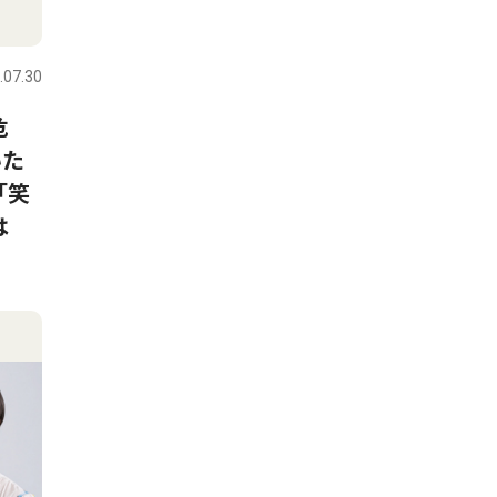
.07.30
危
いた
「笑
は