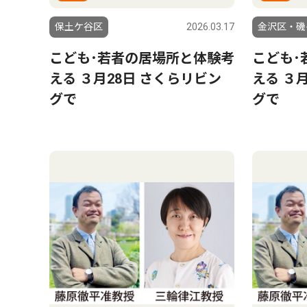
保土ケ谷区
2026.03.17
金沢区・磯
こども･若者の居場所と体験考
こども･
える ３月28日 さくらリビン
える ３
グで
グで