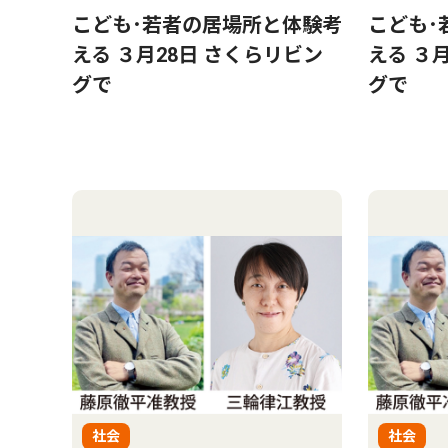
こども･若者の居場所と体験考
こども･
える ３月28日 さくらリビン
える ３
グで
グで
社会
社会