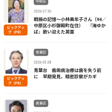
中原区
2026.07.30
戦禍の記憶〜小林美年子さん（94／
中原区小杉御殿町在住） 『海ゆか
ピックアッ
ば』歌い迎えた英霊
プ（PR）
青葉区
2026.05.28
青葉台 歯周病治療は歯を失う前
に 早期発見、精密診察がカギ
ピックアッ
プ（PR）
青葉区