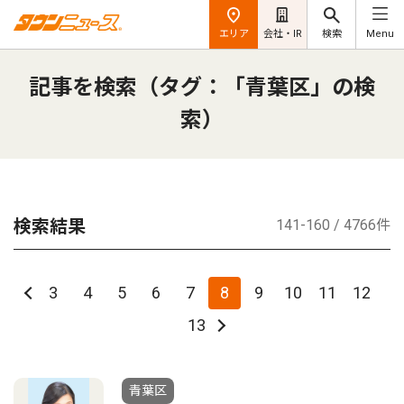
エリア
会社・IR
検索
Menu
記事を検索（タグ：「青葉区」の検
索）
検索結果
141-160 / 4766件
3
4
5
6
7
8
9
10
11
12
13
青葉区