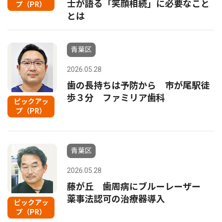
士が語る「笑顔相続」に必要なこと
プ（PR）
とは
青葉区
2026.05.28
歯の長持ちは予防から 市が尾駅徒
歩３分 ファミリア歯科
ピックアッ
プ（PR）
青葉区
2026.05.28
藤が丘 歯周病にブルーレーザー
薬事法認可の治療器導入
ピックアッ
プ（PR）