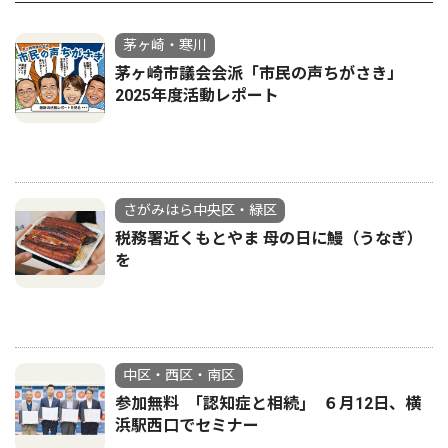
茅ヶ崎・寒川
茅ヶ崎市議会会派「市民の声ちがさき」
2025年度活動レポート
さがみはら中央区・緑区
税務署近くもとやま 母の日に鰻（うなぎ）
を
中区・西区・南区
参加無料 ｢認知症と相続｣ ６月12日、横
浜駅西口でセミナー