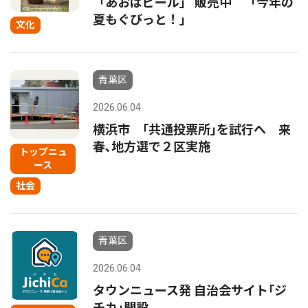
「あおばビール」 販売中 「今年の
夏もぐびっと！」
文化
青葉区
2026.06.04
横浜市 ｢共通投票所｣を試行へ 来
春､地方選で２区実施
トップニュ
ース
社会
青葉区
2026.06.04
タウンニュース発 自治会サイト｢ジ
チカ｣開設