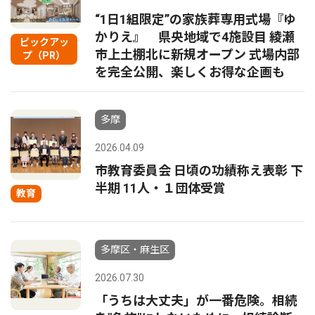
“1日1組限定”の家族葬専用式場『ゆ
かりえ』 県央地域で4施設目 綾瀬
ピックアッ
市上土棚北に新規オープン 式場内部
プ（PR）
を完全公開、楽しくお得な企画も
多摩
2026.04.09
市教育委員会 日頃の功績称え表彰 下
半期 11人・１団体受賞
教育
多摩区・麻生区
2026.07.30
「うちは大丈夫」が一番危険。相続