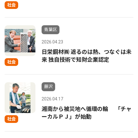
社会
青葉区
2026.04.23
日栄鋼材㈱ 遮るのは熱、つなぐは未
来 独自技術で知財企業認定
社会
藤沢
2026.04.17
湘南から被災地へ循環の輪 「チャ
ーカルＰＪ」が始動
社会