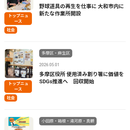
野球道具の再生を仕事に 大和市内に
新たな作業所開設
トップニュ
ース
社会
多摩区・麻生区
2026.05.01
多摩区役所 使用済み割り箸に価値を
SDGs推進へ 回収開始
トップニュ
ース
社会
小田原・箱根・湯河原・真鶴