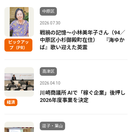
中原区
2026.07.30
戦禍の記憶〜小林美年子さん（94／
中原区小杉御殿町在住） 『海ゆか
ピックアッ
ば』歌い迎えた英霊
プ（PR）
高津区
2026.04.10
川崎商議所 AIで「稼ぐ企業」後押し
2026年度事業を決定
経済
逗子・葉山