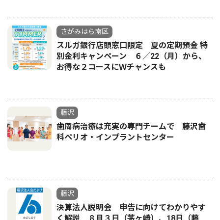
さがみはら南区
スルガ銀行店頭窓口限定 夏の定期預金 特
別金利キャンペーン ６／22（月）から、
お得な２コースにＷチャンスも
藤沢
歯周病治療は充実の専門チームで 藤沢歯
科ペリオ・インプラントセンター
藤沢
決算法人説明会 申告に向けてわかりやす
く解説 ８月３日（茅ヶ崎）、18日（藤