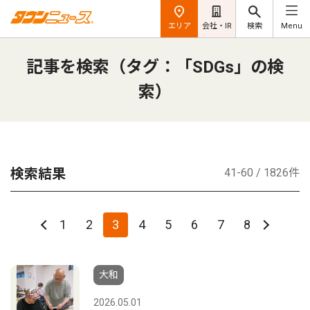
エリア
会社・IR
検索
Menu
記事を検索（タグ：「SDGs」の検
索）
検索結果
41-60 / 1826件
1
2
3
4
5
6
7
8
大和
2026.05.01