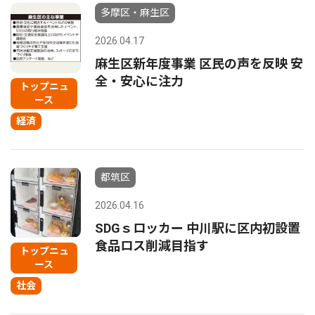
多摩区・麻生区
2026.04.17
麻生区新年度事業 区民の声を反映 安
全・安心に注力
トップニュ
ース
経済
都筑区
2026.04.16
SDGｓロッカー 中川駅に区内初設置
食品ロス削減目指す
トップニュ
ース
社会