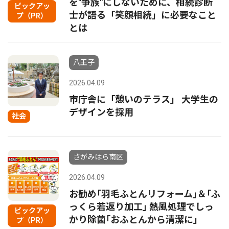
を"争族"にしないために、相続診断
ピックアッ
士が語る「笑顔相続」に必要なこと
プ（PR）
とは
八王子
2026.04.09
市庁舎に「憩いのテラス」 大学生の
デザインを採用
社会
さがみはら南区
2026.04.09
お勧め｢羽毛ふとんリフォーム｣＆｢ふ
っくら若返り加工｣ 熱風処理でしっ
ピックアッ
かり除菌｢おふとんから清潔に｣
プ（PR）