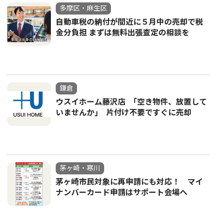
多摩区・麻生区
自動車税の納付が間近に５月中の売却で税
金分負担 まずは無料出張査定の相談を
鎌倉
ウスイホーム藤沢店 ｢空き物件、放置して
いませんか｣ 片付け不要ですぐに売却
茅ヶ崎・寒川
茅ヶ崎市民対象に再申請にも対応！ マイ
ナンバーカード申請はサポート会場へ