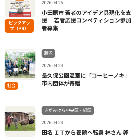
2026.04.25
小田原市 若者のアイデア具現化を支
援 若者応援コンペティション参加
ピックアッ
者募集
プ（PR）
藤沢
2026.04.24
長久保公園温室に「コーヒーノキ」
市内団体が寄贈
社会
さがみはら中央区・緑区
2026.04.23
田名 ＩＴから養鶏へ転身 林さん 卵