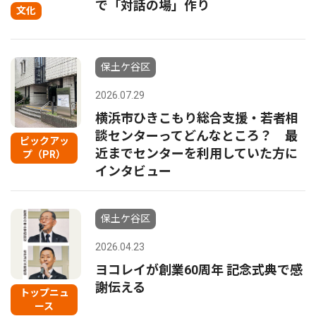
で「対話の場」作り
文化
保土ケ谷区
2026.07.29
横浜市ひきこもり総合支援・若者相
談センターってどんなところ？ 最
ピックアッ
近までセンターを利用していた方に
プ（PR）
インタビュー
保土ケ谷区
2026.04.23
ヨコレイが創業60周年 記念式典で感
謝伝える
トップニュ
ース