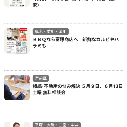
沢）
厚木・愛川・清川
ＢＢＱなら富塚商店へ 新鮮なカルビやハ
ラミも
宮前区
相続･不動産の悩み解決 ５月９日、６月13日
土曜 無料相談会
平塚・大磯・二宮・中井