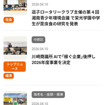
2026.04.10
逗子ロータリークラブ主催の第４回
湘南青少年環境会議 で栄光学園中学
社会
生が昆虫食の研究を発表
中原区
2026.04.10
川崎商議所 AIで｢稼ぐ企業｣後押し
2026年度事業を決定
トップニュ
ース
経済
海老名・座間・綾瀬
2026.04.10