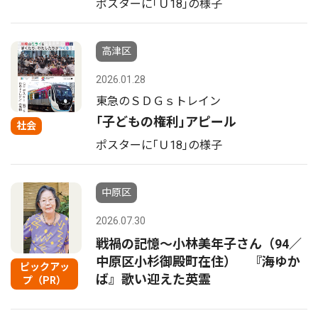
ポスターに｢Ｕ18｣の様子
高津区
2026.01.28
東急のＳＤＧｓトレイン
｢子どもの権利｣アピール
社会
ポスターに｢Ｕ18｣の様子
中原区
2026.07.30
戦禍の記憶〜小林美年子さん（94／
中原区小杉御殿町在住） 『海ゆか
ピックアッ
ば』歌い迎えた英霊
プ（PR）