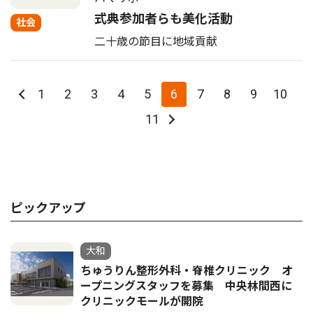
式典参加者らも美化活動
社会
二十歳の節目に地域貢献
1
2
3
4
5
6
7
8
9
10
11
ピックアップ
大和
ちゅうりん整形外科・脊椎クリニック オ
ープニングスタッフを募集 中央林間西に
クリニックモールが開院