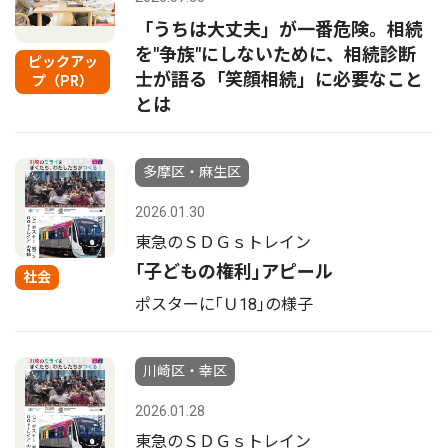
「うちは大丈夫」が一番危険。相続
を"争族"にしないために、相続診断
ピックアッ
士が語る「笑顔相続」に必要なこと
プ（PR）
とは
多摩区・麻生区
2026.01.30
東急のＳＤＧｓトレイン
｢子どもの権利｣アピール
社会
ポスターに｢Ｕ18｣の様子
川崎区・幸区
2026.01.28
東急のＳＤＧｓトレイン