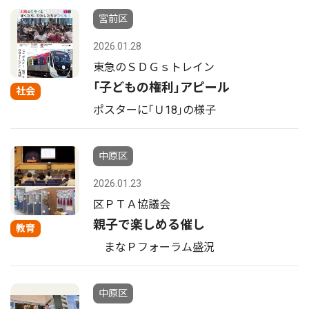
宮前区
2026.01.28
東急のＳＤＧｓトレイン
｢子どもの権利｣アピール
社会
ポスターに｢Ｕ18｣の様子
中原区
2026.01.23
区ＰＴＡ協議会
親子で楽しめる催し
教育
まなＰフォーラム盛況
中原区