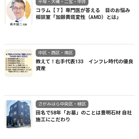
平塚・大磯・二宮・中井
コラム【７】専門医が答える 目のお悩み
相談室「加齢黄斑変性（AMD）とは」
中区・西区・南区
教えて！右手代表133 インフレ時代の優良
資産
さがみはら中央区・緑区
田名で58年「お墓」のことは豊明石材 自社
施工にこだわり