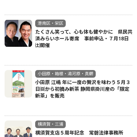
港南区・栄区
たくさん笑って、心も体も健やかに 県民共
済みらいホール寄席 事前申込・７月18日
㈯開催
小田原・箱根・湯河原・真鶴
小田原 江嶋 年に一度の贅沢を味わう５月３
日㈰から初摘み新茶 静岡県掛川産の「限定
新茶」を販売
横須賀・三浦
横須賀支店５周年記念 常磐法律事務所