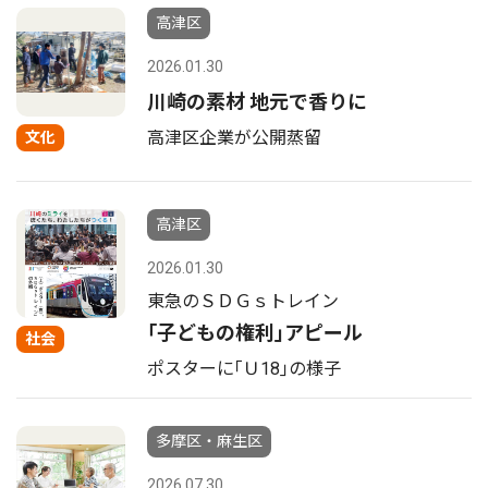
高津区
2026.01.30
川崎の素材 地元で香りに
高津区企業が公開蒸留
文化
高津区
2026.01.30
東急のＳＤＧｓトレイン
｢子どもの権利｣アピール
社会
ポスターに｢Ｕ18｣の様子
多摩区・麻生区
2026.07.30