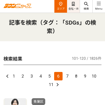
エリア
会社・IR
検索
Menu
記事を検索（タグ：「SDGs」の検
索）
検索結果
101-120 / 1826件
1
2
3
4
5
6
7
8
9
10
11
青葉区