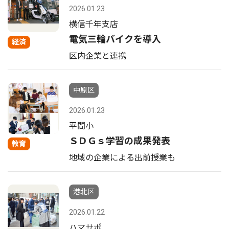
2026.01.23
横信千年支店
電気三輪バイクを導入
経済
区内企業と連携
中原区
2026.01.23
平間小
ＳＤＧｓ学習の成果発表
教育
地域の企業による出前授業も
港北区
2026.01.22
ハマサポ