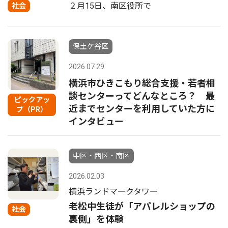
２月15日、南区役所で
社会
保土ケ谷区
2026.07.29
横浜市ひきこもり総合支援・若者相
談センターってどんなところ？ 最
ピックアッ
近までセンターを利用していた方に
プ（PR）
インタビュー
中区・西区・南区
2026.02.03
横浜ランドマークタワー
老松中生徒が「アパレルショップの
社会
裏側」を体験