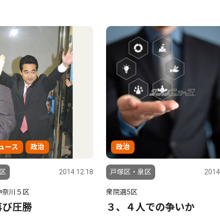
ュース
政治
政治
区
2014.12.18
戸塚区・泉区
2014
神奈川５区
衆院選5区
再び圧勝
３、４人での争いか