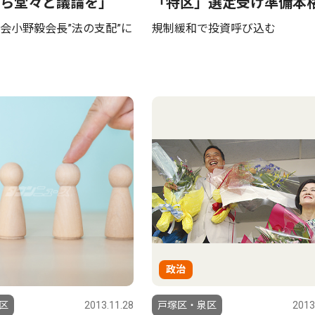
ら堂々と議論を」
「特区」選定受け準備本
会小野毅会長”法の支配”に
規制緩和で投資呼び込む
政治
区
2013.11.28
戸塚区・泉区
2013