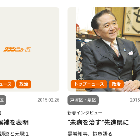
ュース
政治
トップニュース
政治
区
2015.02.26
戸塚区・泉区
2015
選
新春インタビュー
候補を表明
“未病を治す”先進県に
 現職3と元職１
黒岩知事、抱負語る