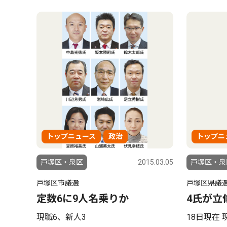
トップニュース
政治
トップニ
戸塚区・泉区
2015.03.05
戸塚区・泉
戸塚区市議選
戸塚区県議
定数6に9人名乗りか
4氏が立
現職6、新人3
18日現在