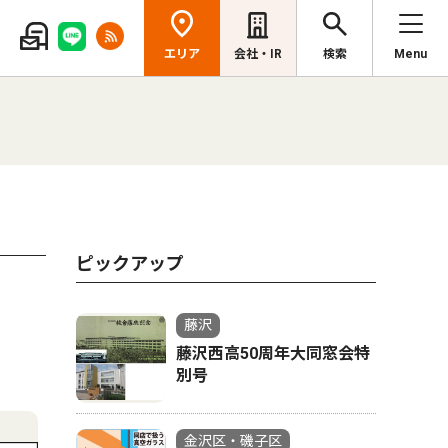
エリア
会社・IR
検索
Menu
ピックアップ
藤沢
藤沢西高50周年大同窓会特
別号
金沢区・磯子区