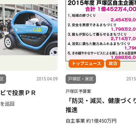
トップニュース
政治
区
2015.04.09
戸塚区・泉区
2015
戸塚区予算案
ビで投票ＰＲ
「防災・減災、健康づく
を巡回
推進
自主事業 約1億450万円