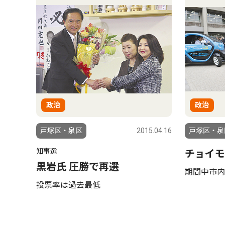
政治
政治
戸塚区・泉区
2015.04.16
戸塚区・泉
知事選
チョイモ
黒岩氏 圧勝で再選
期間中市内
投票率は過去最低