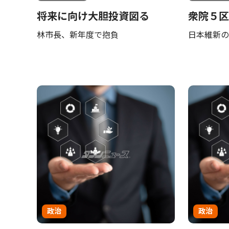
将来に向け大胆投資図る
衆院５区
林市長、新年度で抱負
日本維新の
政治
政治