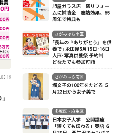
旭屋ガラス店 窓リフォー
ムに補助金 遮熱効果、65
周年で特典も
さがみはら南区
｢長年の『ありがとう』を供
養で｣ 永田屋5月15日･16日
人形･写真供養祭 予約制
どなたでも参加可能
さがみはら南区
.03.19
堀文子の100年をたどる ５
月22日から女子美で
り」
多摩区・麻生区
日本女子大学 公開講座
「短くても伝わる」英語 ６
月20日 西生田キャンパス