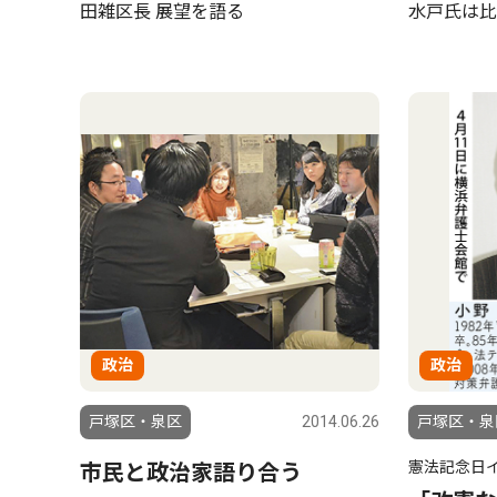
田雑区長 展望を語る
水戸氏は比
政治
政治
戸塚区・泉区
2014.06.26
戸塚区・泉
憲法記念日
市民と政治家語り合う