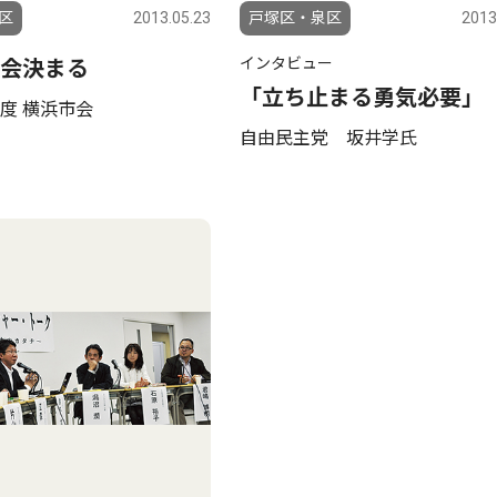
区
2013.05.23
戸塚区・泉区
2013
インタビュー
会決まる
「立ち止まる勇気必要」
度 横浜市会
自由民主党 坂井学氏