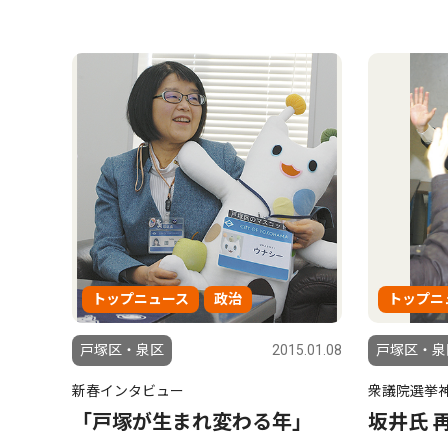
トップニュース
政治
トップニ
戸塚区・泉区
2015.01.08
戸塚区・泉
新春インタビュー
衆議院選挙
「戸塚が生まれ変わる年」
坂井氏 