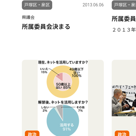
戸塚区・泉区
2013.06.06
戸塚区・泉
県議会
所属委員
所属委員会決まる
２０１３年
政治
政治