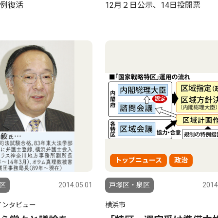
例復活
12月２日公示、14日投開票
トップニュース
政治
区
2014.05.01
戸塚区・泉区
2014
インタビュー
横浜市