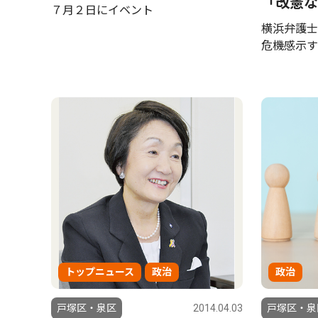
「改憲な
７月２日にイベント
横浜弁護士
危機感示す
トップニュース
政治
政治
戸塚区・泉区
2014.04.03
戸塚区・泉