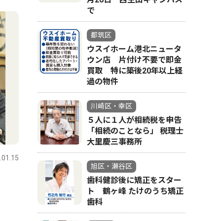
で
都筑区
ウスイホーム港北ニュータ
ウン店 片付け不要で即金
買取 特に築後20年以上経
過の物件
川崎区・幸区
５人に１人が相続税を申告
「相続のことなら」 税理士
大里慶三事務所
.01.15
旭区・瀬谷区
歯科健診後に矯正をスター
ト 鶴ヶ峰 たけのうち矯正
歯科