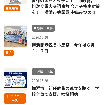
皆様の声をカタチに！ 市政報告
相次ぐ重大交通事故 今こそ抜本対策
意見広告
を！ 横浜市会議員 中島みつのり
戸塚区・泉区
2026.05.28
横浜開港祝う市民祭 今年は６月
１、２日
社会
戸塚区・泉区
2026.05.28
横浜市 新任教員の孤立を防ぐ 学
校全体で支援、検証開始
トップニュ
ース