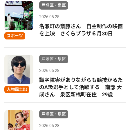
戸塚区・泉区
2026.05.28
名瀬町の斎藤さん 自主制作の映画
を上映 さくらプラザ６月30日
スポーツ
戸塚区・泉区
2026.05.28
識字障害がありながらも競技かるた
のA級選手として活躍する 南部 大
人物風土記
成さん 泉区新橋町在住 29歳
戸塚区・泉区
2026.05.28