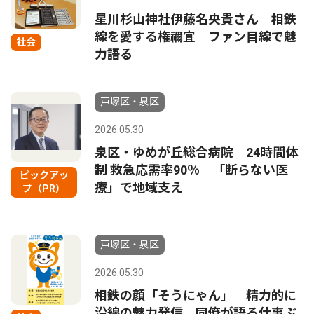
星川杉山神社伊藤名央貴さん 相鉄
線を愛する権禰宜 ファン目線で魅
社会
力語る
戸塚区・泉区
2026.05.30
泉区・ゆめが丘総合病院 24時間体
制 救急応需率90％ 「断らない医
ピックアッ
療」で地域支え
プ（PR）
戸塚区・泉区
2026.05.30
相鉄の顔「そうにゃん」 精力的に
沿線の魅力発信 同僚が語る仕事ぶ