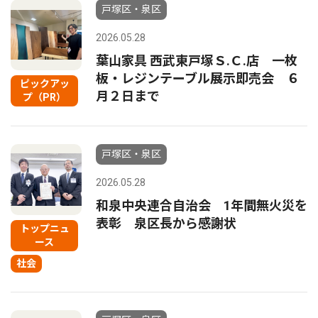
戸塚区・泉区
2026.05.28
葉山家具 西武東戸塚Ｓ.Ｃ.店 一枚
板・レジンテーブル展示即売会 ６
ピックアッ
月２日まで
プ（PR）
戸塚区・泉区
2026.05.28
和泉中央連合自治会 1年間無火災を
表彰 泉区長から感謝状
トップニュ
ース
社会