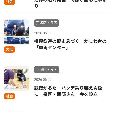
社会
り
戸塚区・泉区
2026.05.30
相模鉄道の歴史息づく かしわ台の
「車両センター」
文化
戸塚区・泉区
2026.05.29
競技かるた ハンデ乗り越えＡ級
に 泉区・南部さん 会を設立
社会