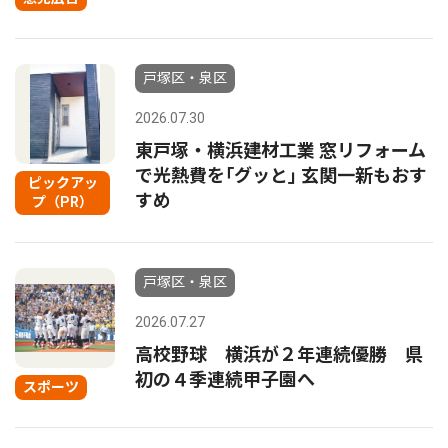
戸塚区・泉区
2026.07.30
東戸塚・横浜建材工業 窓リフォーム
で光熱費を｢グッと｣ 玄関一新もおす
ピックアッ
すめ
プ（PR）
戸塚区・泉区
2026.07.27
高校野球 横浜が２年連続優勝 県
初の４季連続甲子園へ
スポーツ