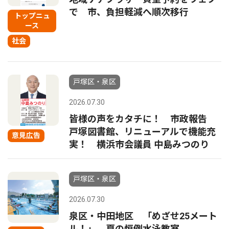
で 市、負担軽減へ順次移行
トップニュ
ース
社会
戸塚区・泉区
2026.07.30
皆様の声をカタチに！ 市政報告
戸塚図書館、リニューアルで機能充
意見広告
実！ 横浜市会議員 中島みつのり
戸塚区・泉区
2026.07.30
泉区・中田地区 「めざせ25メート
ル！」 夏の恒例水泳教室