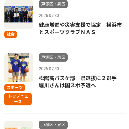
戸塚区・泉区
2026.07.30
健康増進や災害支援で協定 横浜市
とスポーツクラブＮＡＳ
社会
戸塚区・泉区
2026.07.30
松陽高バスケ部 県選抜に２選手
堀川さんは国スポ予選へ
スポーツ
トップニュ
ース
戸塚区・泉区