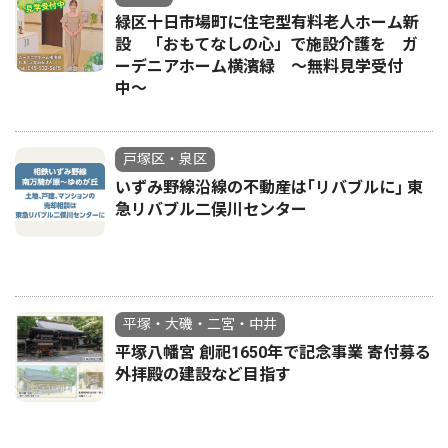
緑区十日市場町に住宅型有料老人ホーム新
設 「おもてなしの心」で施設介護を ガ
ーデニアホーム横濱緑 〜無料見学受付
中〜
戸塚区・泉区
いずみ野線沿線の不動産は｢リバブルに｣ 東
急リバブル二俣川センター
平塚・大磯・二宮・中井
平塚八幡宮 創祀1650年で記念事業 寄付募る
外拝殿の建設など目指す