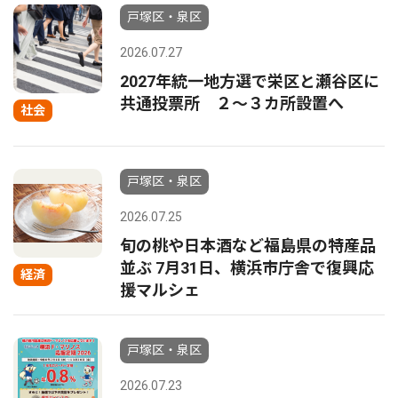
戸塚区・泉区
2026.07.27
2027年統一地方選で栄区と瀬谷区に
共通投票所 ２〜３カ所設置へ
社会
戸塚区・泉区
2026.07.25
旬の桃や日本酒など福島県の特産品
並ぶ 7月31日、横浜市庁舎で復興応
経済
援マルシェ
戸塚区・泉区
2026.07.23