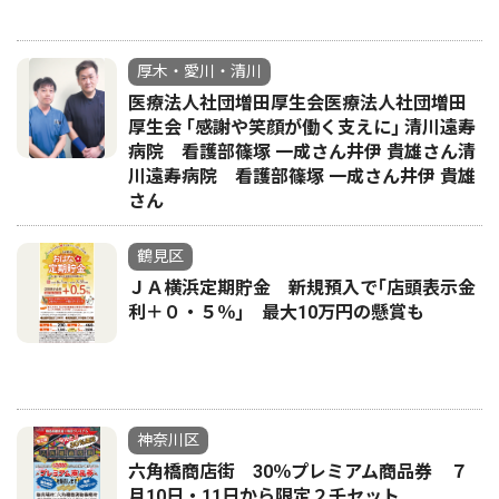
厚木・愛川・清川
医療法人社団増田厚生会医療法人社団増田
厚生会 ｢感謝や笑顔が働く支えに｣ 清川遠寿
病院 看護部篠塚 一成さん井伊 貴雄さん清
川遠寿病院 看護部篠塚 一成さん井伊 貴雄
さん
鶴見区
ＪＡ横浜定期貯金 新規預入で｢店頭表示金
利＋０・５％｣ 最大10万円の懸賞も
神奈川区
六角橋商店街 30％プレミアム商品券 ７
月10日・11日から限定２千セット