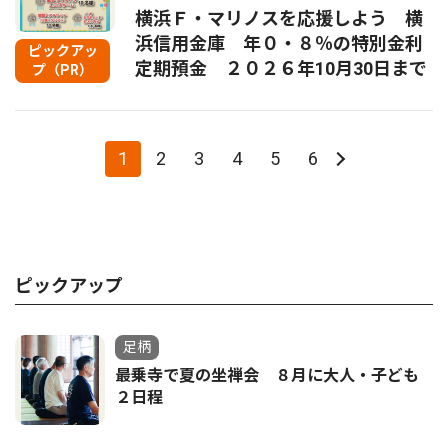
横浜Ｆ・マリノスを応援しよう 横
浜信用金庫 年０・８％の特別金利
ピックアッ
定期預金 ２０２６年10月30日まで
プ（PR）
1
2
3
4
5
6
ピックアップ
足柄
最乗寺で夏の坐禅会 ８月に大人・子ども
２日程