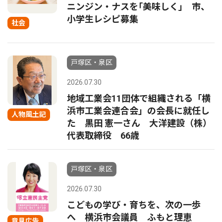
ニンジン・ナスを｢美味しく｣ 市、
小学生レシピ募集
社会
戸塚区・泉区
2026.07.30
地域工業会11団体で組織される「横
浜市工業会連合会」の会長に就任し
人物風土記
た 黒田 憲一さん 大洋建設（株）
代表取締役 66歳
戸塚区・泉区
2026.07.30
こどもの学び・育ちを、次の一歩
へ 横浜市会議員 ふもと理恵
意見広告