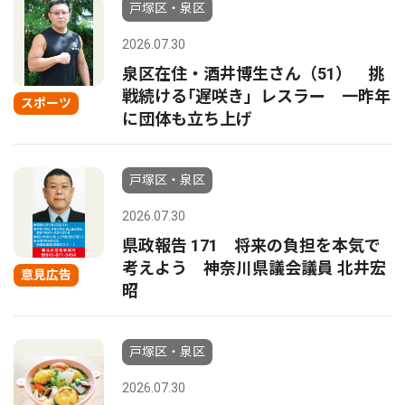
戸塚区・泉区
2026.07.30
泉区在住・酒井博生さん（51） 挑
戦続ける｢遅咲き」レスラー 一昨年
スポーツ
に団体も立ち上げ
戸塚区・泉区
2026.07.30
県政報告 171 将来の負担を本気で
考えよう 神奈川県議会議員 北井宏
意見広告
昭
戸塚区・泉区
2026.07.30