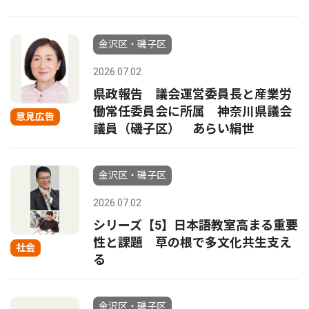
金沢区・磯子区
2026.07.02
県政報告 議会運営委員長と産業労
働常任委員会に所属 神奈川県議会
意見広告
議員（磯子区） あらい絹世
金沢区・磯子区
2026.07.02
シリーズ【5】日本語教室高まる重要
性と課題 草の根で多文化共生支え
社会
る
金沢区・磯子区