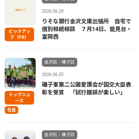
2026.06.29
りそな銀行金沢文庫出張所 自宅で
個別相続相談 ７月14日、能見台・
ピックアッ
富岡西
プ（PR）
金沢区・磯子区
2026.06.25
磯子峯第二公園愛護会が国交大臣表
彰を受賞 「試行錯誤が楽しい」
トップニュ
ース
社会
金沢区・磯子区