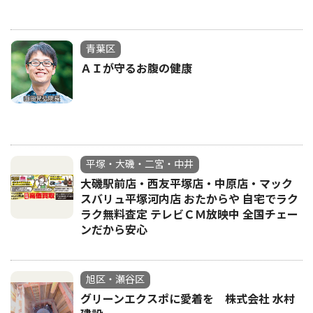
青葉区
ＡＩが守るお腹の健康
平塚・大磯・二宮・中井
大磯駅前店・西友平塚店・中原店・マック
スバリュ平塚河内店 おたからや 自宅でラク
ラク無料査定 テレビＣＭ放映中 全国チェー
ンだから安心
旭区・瀬谷区
グリーンエクスポに愛着を 株式会社 水村