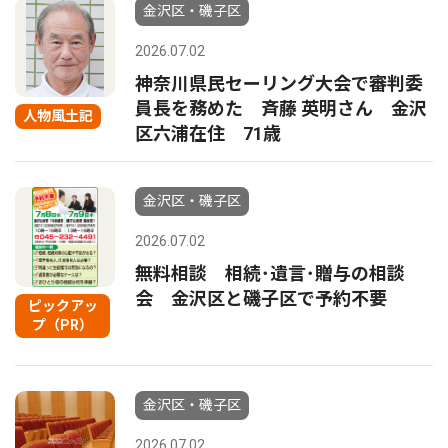
金沢区・磯子区
2026.07.02
神奈川県民セーリング大会で審判委
員長を務めた 斉藤 英明さん 金沢
人物風土記
区六浦在住 71歳
金沢区・磯子区
2026.07.02
無料相談 相続･遺言･贈与の相談
会 金沢区と磯子区で予約不要
ピックアッ
プ（PR）
金沢区・磯子区
2026.07.02