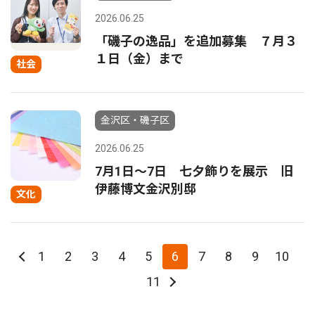
2026.06.25
「磯子の逸品」を追加募集 ７月３
１日（金）まで
社会
金沢区・磯子区
2026.06.25
7月1日〜7日 七夕飾りを展示 旧
伊藤博文金沢別邸
文化
1
2
3
4
5
6
7
8
9
10
11