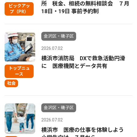
所 税金、相続の無料相談会 ７月
ピックアッ
18日・19日 事前予約制
プ（PR）
金沢区・磯子区
2026.07.02
横浜市消防局 DXで救急活動円滑
に 医療機関とデータ共有
トップニュ
ース
社会
金沢区・磯子区
2026.07.02
横浜市 医療の仕事を体験しよう