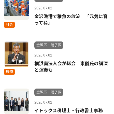
2026.07.02
金沢漁港で稚魚の放流 「元気に育
ってね」
社会
金沢区・磯子区
2026.07.02
横浜南法人会が総会 東儀氏の講演
と演奏も
経済
金沢区・磯子区
2026.07.02
イトックス税理士・行政書士事務