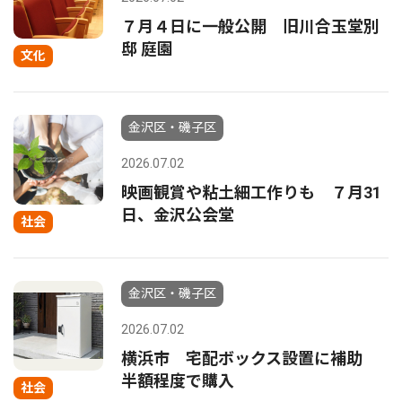
７月４日に一般公開 旧川合玉堂別
邸 庭園
文化
金沢区・磯子区
2026.07.02
映画観賞や粘土細工作りも ７月31
日、金沢公会堂
社会
金沢区・磯子区
2026.07.02
横浜市 宅配ボックス設置に補助
半額程度で購入
社会