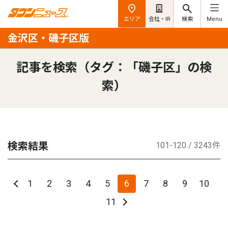
エリア
会社・IR
検索
Menu
金沢区・磯子区版
記事を検索（タグ：「磯子区」の検
索）
検索結果
101-120 / 3243件
1
2
3
4
5
6
7
8
9
10
11