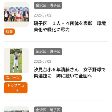
金沢区・磯子区
2026.07.02
磯子区 １人・４団体を表彰 環境
美化や緑化に尽力
社会
金沢区・磯子区
2026.07.02
汐見台小６年清藤さん 女子野球で
県選抜に 姉に続いて全国へ
スポーツ
トップニュ
ース
金沢区・磯子区