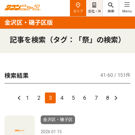
エリア
会社・IR
検索
Menu
金沢区・磯子区版
記事を検索（タグ：「祭」の検索）
検索結果
41-60 / 151件
1
2
3
4
5
6
7
8
金沢区・磯子区
2026.01.15