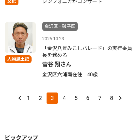
シンフォニカがコンサート
文化
金沢区・磯子区
2025.10.23
「金沢八景みこしパレード」の実行委員
長を務める
人物風土記
菅谷 翔さん
金沢区六浦南在住 40歳
1
2
3
4
5
6
7
8
ピックアップ