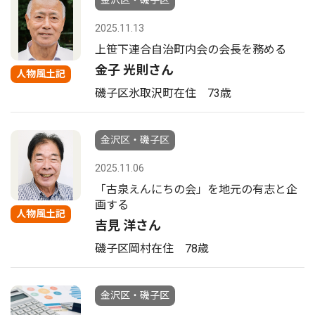
金沢区・磯子区
2025.11.13
上笹下連合自治町内会の会長を務める
金子 光則さん
人物風土記
磯子区氷取沢町在住 73歳
金沢区・磯子区
2025.11.06
「古泉えんにちの会」を地元の有志と企
画する
人物風土記
吉見 洋さん
磯子区岡村在住 78歳
金沢区・磯子区