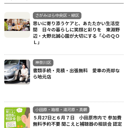
さがみはら中央区・緑区
思いに寄り添うケアと、あたたかい生活空
間 日々の暮らしに笑顔と彩りを 東淵野
辺・大野北誠心園が大切にする「心のＱＯ
Ｌ」
神奈川区
書類手続・見積・出張無料 愛車の売却な
ら地元店
小田原・箱根・湯河原・真鶴
５月27日と６月７日 小田原市内で 参加費
無料予約不要 聞こえと補聴器の相談会 認定