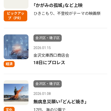
｢かがみの孤城｣など上映
ひきこもり、不登校がテーマの映画祭
ピックアッ
プ（PR）
金沢区・磯子区
2026.01.15
金沢文庫西口商店会
18日にプロレス
経済
金沢区・磯子区
2026.01.08
無病息災願い｢どんど焼き｣
17日、海の公園で
文化