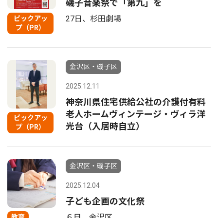
磯子音楽祭で「第九」を
27日、杉田劇場
ピックアッ
プ（PR）
金沢区・磯子区
2025.12.11
神奈川県住宅供給公社の介護付有料
老人ホームヴィンテージ・ヴィラ洋
ピックアッ
光台（入居時自立）
プ（PR）
金沢区・磯子区
2025.12.04
子ども企画の文化祭
６日、金沢区
教育