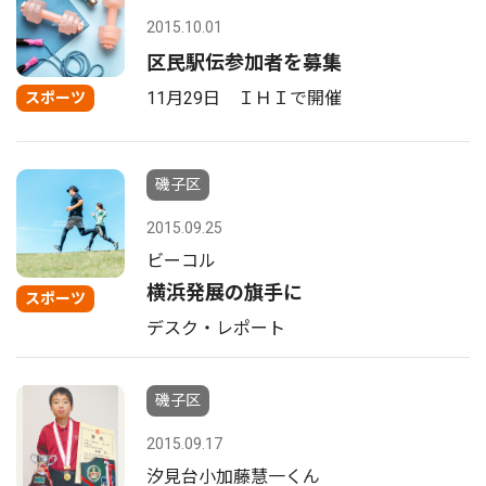
2015.10.01
区民駅伝参加者を募集
11月29日 ＩＨＩで開催
スポーツ
磯子区
2015.09.25
ビーコル
横浜発展の旗手に
スポーツ
デスク・レポート
磯子区
2015.09.17
汐見台小加藤慧一くん