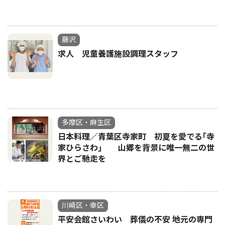
藤沢
求人 児童養護施設調理スタッフ
多摩区・麻生区
日本料理／青葉区寺家町 初夏を愛でる｢寺
家ひらさわ｣ 山郷を背景に唯一無二の世
界とご馳走を
川崎区・幸区
平安会館さいわい 葬儀の不安 地元の専門