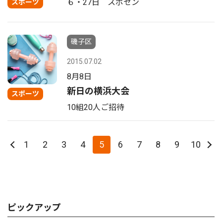
６・27日 スポセン
スポーツ
磯子区
2015.07.02
8月8日
新日の横浜大会
スポーツ
10組20人ご招待
1
2
3
4
5
6
7
8
9
10
ピックアップ