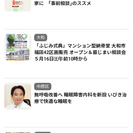
家に ｢事前相談｣のススメ
大和
「ふじみ式典」マンション型納骨堂 大和市
福田42区画販売 オープン＆墓じまい相談会
５月16日㈯午前10時から
中原区
無呼吸改善へ 睡眠障害内科を新設 いびき治
療で快適な睡眠を