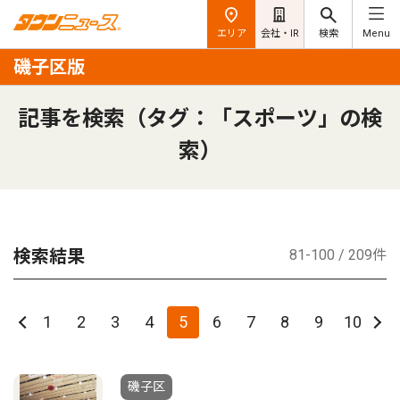
エリア
会社・IR
検索
Menu
磯子区版
記事を検索（タグ：「スポーツ」の検
索）
検索結果
81-100 / 209件
1
2
3
4
5
6
7
8
9
10
磯子区