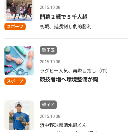
2015.10.08
開幕２戦で５千人超
初戦、延長制し劇的勝利
スポーツ
磯子区
2015.10.08
ラグビー人気、再燃目指し（中）
競技者増へ環境整備が鍵
スポーツ
磯子区
2015.10.08
浜中野球部清水凪くん