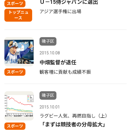
Ｕ－15侍ジャパンに選出
スポーツ
アジア選手権に出場
トップニュ
ース
磯子区
2015.10.08
中畑監督が退任
観客増に貢献も成績不振
スポーツ
磯子区
2015.10.01
ラグビー人気、再燃目指し（上）
「まずは競技者の分母拡大」
スポーツ