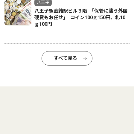
八王子
八王子駅直結駅ビル３階 ｢保管に迷う外国
硬貨もお任せ｣ コイン100ｇ150円、札10
ｇ100円
すべて見る