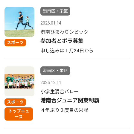
港南区・栄区
2026.01.14
港南ひまわりンピック
参加者とボラ募集
スポーツ
申し込みは１月24日から
港南区・栄区
2025.12.11
小学生混合バレー
港南台ジュニア関東制覇
スポーツ
４年ぶり２度目の栄冠
トップニュ
ース