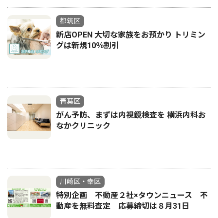
都筑区
新店OPEN 大切な家族をお預かり トリミン
グは新規10％割引
青葉区
がん予防、まずは内視鏡検査を 横浜内科お
なかクリニック
川崎区・幸区
特別企画 不動産２社×タウンニュース 不
動産を無料査定 応募締切は８月31日