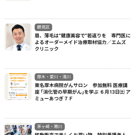
鶴見区
眉、薄毛は”健康美容で”若返りを 専門医に
よるオーダーメイド治療取材協力／エムズ
クリニック
厚木・愛川・清川
東名厚木病院がんサロン 参加無料 医療講
座 ｢消化管の早期がん｣を学ぶ ６月13日㈯ ア
ミューあつぎ７Ｆ
茅ヶ崎・寒川