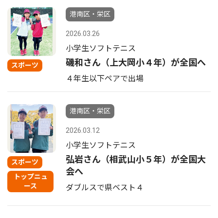
港南区・栄区
2026.03.26
小学生ソフトテニス
磯和さん（上大岡小４年）が全国へ
スポーツ
４年生以下ペアで出場
港南区・栄区
2026.03.12
小学生ソフトテニス
弘岩さん（相武山小５年）が全国大
スポーツ
会へ
トップニュ
ース
ダブルスで県ベスト４