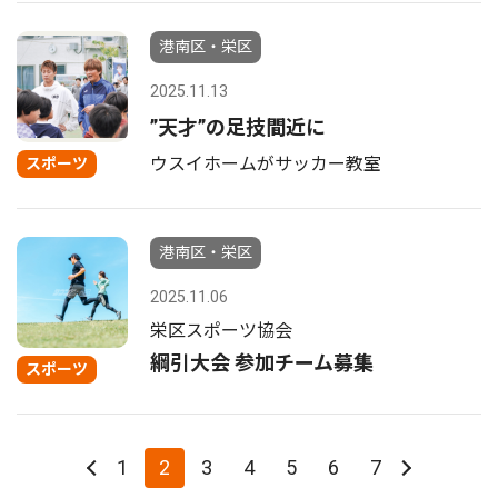
港南区・栄区
2025.11.13
”天才”の足技間近に
ウスイホームがサッカー教室
スポーツ
港南区・栄区
2025.11.06
栄区スポーツ協会
綱引大会 参加チーム募集
スポーツ
1
2
3
4
5
6
7