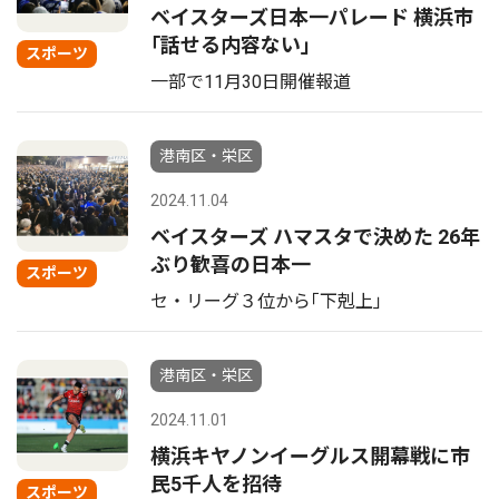
ベイスターズ日本一パレード 横浜市
｢話せる内容ない｣
スポーツ
一部で11月30日開催報道
港南区・栄区
2024.11.04
ベイスターズ ハマスタで決めた 26年
ぶり歓喜の日本一
スポーツ
セ・リーグ３位から｢下剋上｣
港南区・栄区
2024.11.01
横浜キヤノンイーグルス開幕戦に市
民5千人を招待
スポーツ