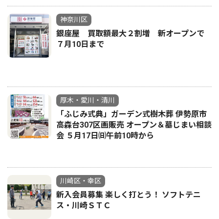
神奈川区
銀座屋 買取額最大２割増 新オープンで
７月10日まで
厚木・愛川・清川
「ふじみ式典」ガーデン式樹木葬 伊勢原市
高森台307区画販売 オープン＆墓じまい相談
会 ５月17日㈰午前10時から
川崎区・幸区
新入会員募集 楽しく打とう！ ソフトテニ
ス・川崎ＳＴＣ