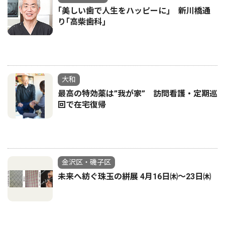
｢美しい歯で人生をハッピーに｣ 新川橋通
り｢高柴歯科｣
大和
最高の特効薬は”我が家” 訪問看護・定期巡
回で在宅復帰
金沢区・磯子区
未来へ紡ぐ珠玉の絣展 4月16日㈭～23日㈭