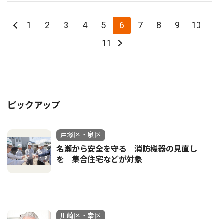
1
2
3
4
5
6
7
8
9
10
11
ピックアップ
戸塚区・泉区
名瀬から安全を守る 消防機器の見直し
を 集合住宅などが対象
川崎区・幸区