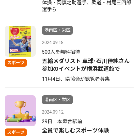
体操・岡慎之助選手、柔道・村尾三四郎
選手ら
港南区・栄区
2024.09.18
500人を無料招待
五輪メダリスト 卓球･石川佳純さん
スポーツ
参加のイベントが横浜武道館で
11月4日、県協会が観覧者募集
港南区・栄区
2024.09.12
29日 本郷台駅前
全員で楽しむスポーツ体験
スポーツ