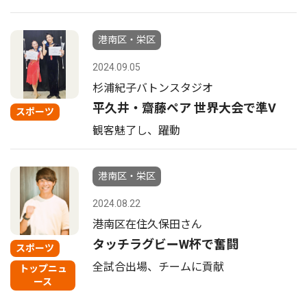
港南区・栄区
2024.09.05
杉浦紀子バトンスタジオ
平久井・齋藤ペア 世界大会で準V
スポーツ
観客魅了し、躍動
港南区・栄区
2024.08.22
港南区在住久保田さん
タッチラグビーW杯で奮闘
スポーツ
全試合出場、チームに貢献
トップニュ
ース