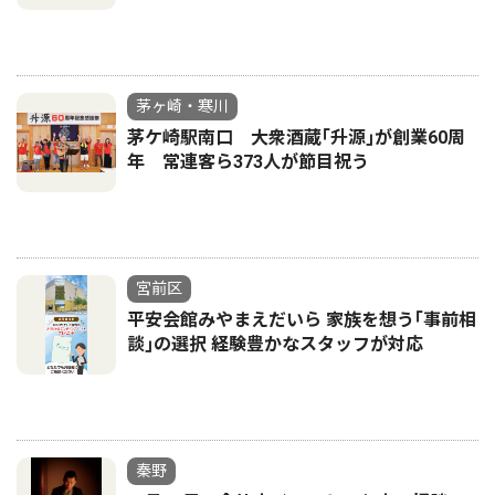
茅ヶ崎・寒川
茅ケ崎駅南口 大衆酒蔵｢升源｣が創業60周
年 常連客ら373人が節目祝う
宮前区
平安会館みやまえだいら 家族を想う｢事前相
談｣の選択 経験豊かなスタッフが対応
秦野