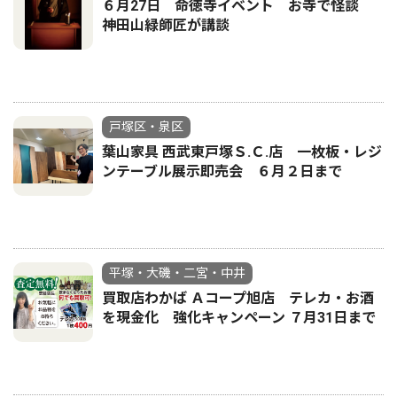
６月27日 命徳寺イベント お寺で怪談
神田山緑師匠が講談
戸塚区・泉区
葉山家具 西武東戸塚Ｓ.Ｃ.店 一枚板・レジ
ンテーブル展示即売会 ６月２日まで
平塚・大磯・二宮・中井
買取店わかば Ａコープ旭店 テレカ・お酒
を現金化 強化キャンペーン ７月31日まで