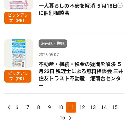
一人暮らしの不安を解消 ５月16日㈯
に個別相談会
ピックアッ
プ（PR）
港南区・栄区
2026.05.07
不動産・相続・税金の疑問を解決 ５
月23日 税理士による無料相談会 三井
ピックアッ
住友トラスト不動産 港南台センタ
プ（PR）
ー
6
7
8
9
10
11
12
13
14
15
16