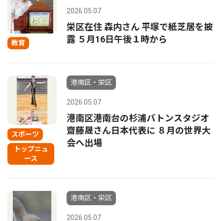
2026.05.07
栄区在住 森内さん 平塚で紙芝居を披
露 ５月16日午後１時から
教育
港南区・栄区
2026.05.07
港南区港南台の杉浦バトンスタジオ
齋藤晟さん日本代表に ８月の世界大
スポーツ
会へ出場
トップニュ
ース
港南区・栄区
2026.05.07