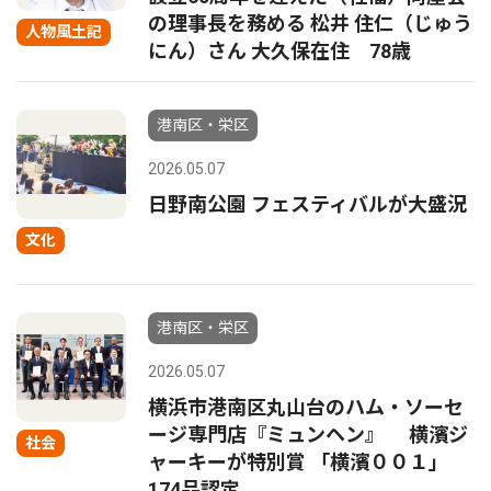
の理事長を務める 松井 住仁（じゅう
人物風土記
にん）さん 大久保在住 78歳
港南区・栄区
2026.05.07
日野南公園 フェスティバルが大盛況
文化
港南区・栄区
2026.05.07
横浜市港南区丸山台のハム・ソーセ
ージ専門店『ミュンヘン』 横濱ジ
社会
ャーキーが特別賞 「横濱００１」
174品認定