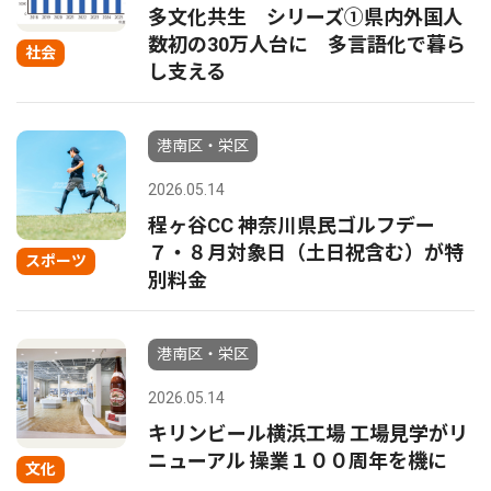
多文化共生 シリーズ①県内外国人
数初の30万人台に 多言語化で暮ら
社会
し支える
港南区・栄区
2026.05.14
程ヶ谷CC 神奈川県民ゴルフデー
７・８月対象日（土日祝含む）が特
スポーツ
別料金
港南区・栄区
2026.05.14
キリンビール横浜工場 工場見学がリ
ニューアル 操業１００周年を機に
文化