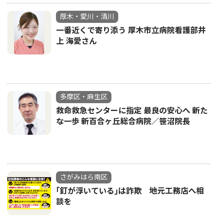
厚木・愛川・清川
一番近くで寄り添う 厚木市立病院看護部井
上 海愛さん
多摩区・麻生区
救命救急センターに指定 最良の安心へ 新た
な一歩 新百合ヶ丘総合病院／笹沼院長
さがみはら南区
｢釘が浮いている｣は詐欺 地元工務店へ相
談を